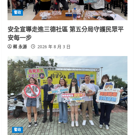
d
警政
i
安全宣導走進三德社區 第五分局守護民眾平
n
安每一步
g
蔡 永源
2026 年 8 月 3 日
警政