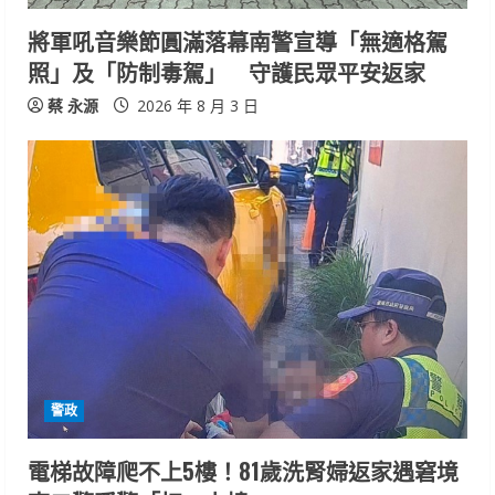
將軍吼音樂節圓滿落幕南警宣導「無適格駕
照」及「防制毒駕」 守護民眾平安返家
蔡 永源
2026 年 8 月 3 日
警政
電梯故障爬不上5樓！81歲洗腎婦返家遇窘境