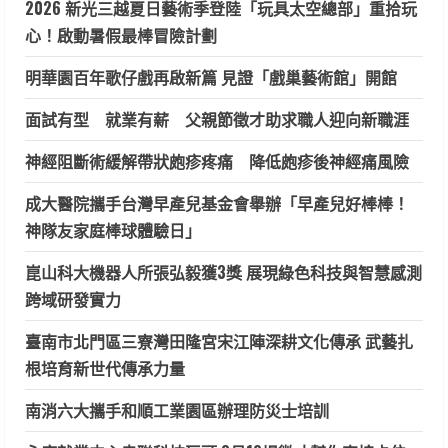
2026 新光三越夏日藝術季登陸「玩具太空總部」重拾玩
心！啟動暑假最棒冒險計劃
明華園百年歌仔戲再啟新篇 見證「戲巢藝術館」開館
面試有型 就業有薪 父親節徵才助求職人迎向新職涯
神經阻斷術緩解帶狀皰疹疼痛 降低皰疹後神經痛風險
成大醫院攜手台灣早產兒基金會舉辦「早產兒好棒棒！
神隊友家庭棒球體驗日」
崑山科大機器人所張弘毅獲3獎 展現綠色科技與智慧感測
跨域研發實力
臺南市北門區三寮灣田隆宮宋江陣深耕文化傳承 武藝扎
根培育新世代傳承力量
南消六大攜手和順工業園區辦理防災士培訓