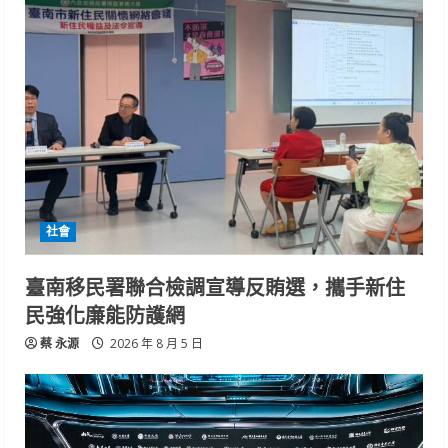
社會
臺南移民署聯合檢調宣導反賄選，攜手新住
民強化廉能防護網
蔡 永源
2026 年 8 月 5 日