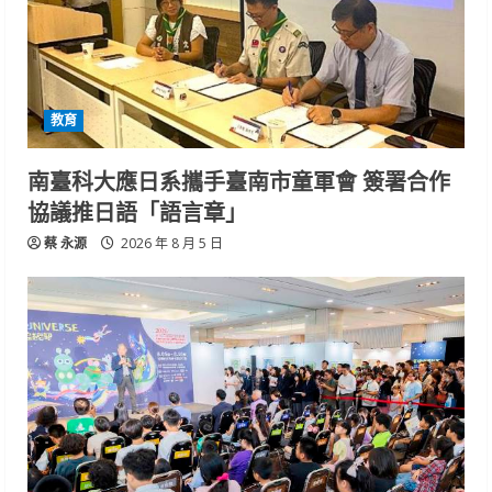
教育
南臺科大應日系攜手臺南市童軍會 簽署合作
協議推日語「語言章」
蔡 永源
2026 年 8 月 5 日