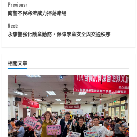
C
Previous:
南警不畏寒流威力掃蕩賭場
o
Next:
n
永康警強化護童勤務，保障學童安全與交通秩序
t
i
相關文章
n
u
e
R
e
a