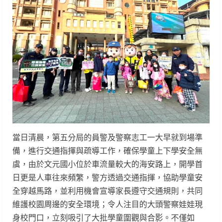
當日清晨，第五分局的員警及警察志工一大早就到場準
備，進行交通指揮與疏導工作，確保學童上下學安全無
虞，由於文元國小位於車流量較大的海安路上，開學首
日更是人車往來頻繁，警方透過交通指揮，協助學童安
全穿越馬路，並利用機會宣導家長遵守交通規則，共同
維護校園周邊的安全環境；令人注目的大頭警察娃娃現
身校門口，立刻吸引了大批學童圍觀與合影。不僅如