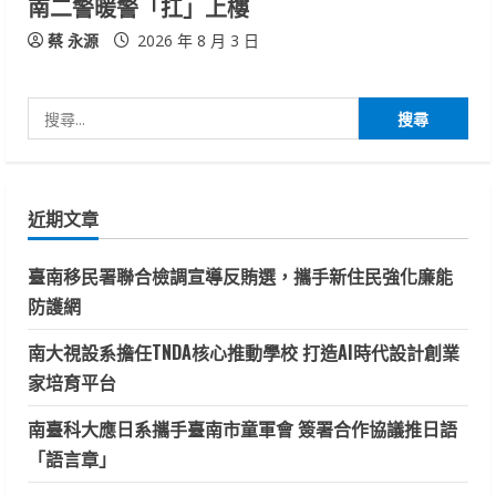
南二警暖警「扛」上樓
蔡 永源
2026 年 8 月 3 日
搜
尋
關
鍵
近期文章
字:
臺南移民署聯合檢調宣導反賄選，攜手新住民強化廉能
防護網
南大視設系擔任TNDA核心推動學校 打造AI時代設計創業
家培育平台
南臺科大應日系攜手臺南市童軍會 簽署合作協議推日語
「語言章」