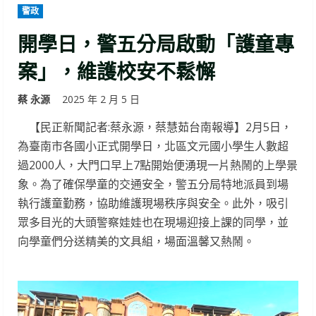
警政
開學日，警五分局啟動「護童專
案」，維護校安不鬆懈
蔡 永源
2025 年 2 月 5 日
【民正新聞記者:蔡永源，蔡慧茹台南報導】2月5日，
為臺南市各國小正式開學日，北區文元國小學生人數超
過2000人，大門口早上7點開始便湧現一片熱鬧的上學景
象。為了確保學童的交通安全，警五分局特地派員到場
執行護童勤務，協助維護現場秩序與安全。此外，吸引
眾多目光的大頭警察娃娃也在現場迎接上課的同學，並
向學童們分送精美的文具組，場面溫馨又熱鬧。