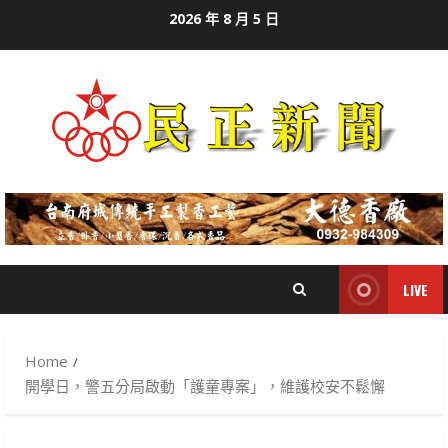
Skip
2026 年 8 月 5 日
to
content
LIVE
Home
開學日，警五分局啟動「護童專案」，維護校安不鬆懈