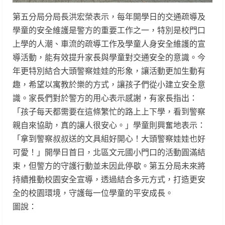
第五分局分局長洪宏榮表示，每年開學日的交通疏導及
學童的安全維護是警方的重要工作之一，特別是校門口
上學的人潮、車流的疏導工作及學童人身安全維護的宣
導活動，能有效提升家長與學童對交通安全的意識。今
年更特別結合大頭警察娃娃的形象，讓活動更加生動有
趣，希望以寓教於樂的方式，讓孩子們從小建立安全意
識。家長們對於警方的用心表示感謝，有家長指出：
「孩子每天都需要在這條繁忙的路上上下學，看到警察
親自來協助，真的讓人很安心。」學童則興奮地表示：
「拿到警察叔叔送的文具組好開心！大頭警察娃娃也好
可愛！」開學日首日，北區文元國小門口的活動圓滿結
束，但警方的守護行動並未因此停歇。第五分局未來將
持續推動校園安全宣導，透過結合多元方式，打造更安
全的校園環境，守護每一位學童的平安成長。
圖說：