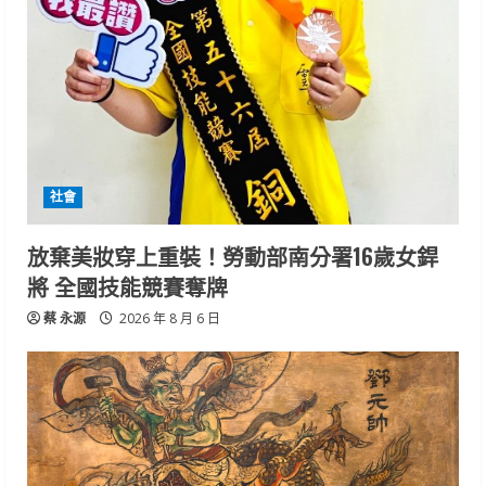
社會
放棄美妝穿上重裝！勞動部南分署16歲女銲
將 全國技能競賽奪牌
蔡 永源
2026 年 8 月 6 日