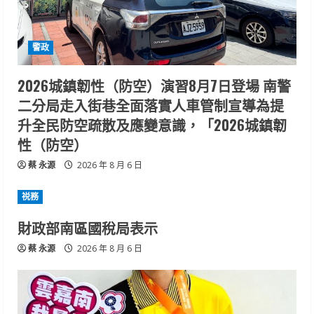
警政
2026城鎮韌性（防空）演習8月7日登場 南警
二分局走入街巷全面落實人車管制宣導為提
升全民防空疏散及應變意識，「2026城鎮韌
性（防空）
蔡 永源
2026 年 8 月 6 日
祱務
財政部南區國稅局表示
蔡 永源
2026 年 8 月 6 日