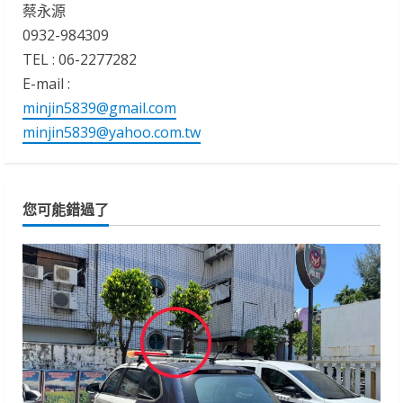
蔡永源
0932-984309
TEL : 06-2277282
E-mail :
minjin5839@gmail.com
minjin5839@yahoo.com.tw
您可能錯過了