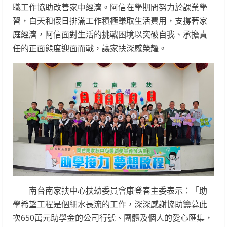
職工作協助改善家中經濟。阿信在學期間努力於課業學
習，白天和假日排滿工作積極賺取生活費用，支撐著家
庭經濟，阿信面對生活的挑戰困境以突破自我、承擔責
任的正面態度迎面而戰，讓家扶深感榮耀。
南台南家扶中心扶幼委員會康登春主委表示：「助
學希望工程是個細水長流的工作，深深感謝協助籌募此
次650萬元助學金的公司行號、團體及個人的愛心匯集，