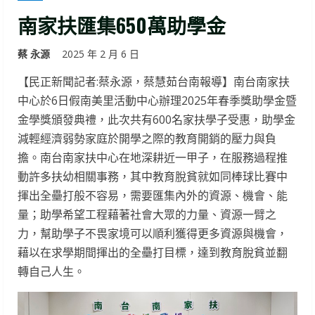
南家扶匯集650萬助學金
蔡 永源
2025 年 2 月 6 日
【民正新聞記者:蔡永源，蔡慧茹台南報導】南台南家扶
中心於6日假南美里活動中心辦理2025年春季獎助學金暨
金學獎頒發典禮，此次共有600名家扶學子受惠，助學金
減輕經濟弱勢家庭於開學之際的教育開銷的壓力與負
擔。南台南家扶中心在地深耕近一甲子，在服務過程推
動許多扶幼相關事務，其中教育脫貧就如同棒球比賽中
揮出全壘打般不容易，需要匯集內外的資源、機會、能
量；助學希望工程藉著社會大眾的力量、資源一臂之
力，幫助學子不畏家境可以順利獲得更多資源與機會，
藉以在求學期間揮出的全壘打目標，達到教育脫貧並翻
轉自己人生。