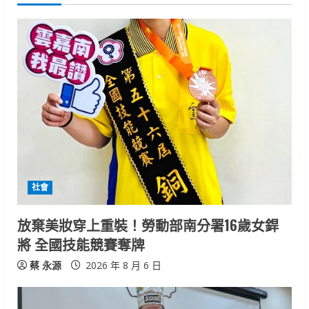
u
e
R
e
a
d
i
社會
n
放棄美妝穿上重裝！勞動部南分署16歲女銲
將 全國技能競賽奪牌
g
蔡 永源
2026 年 8 月 6 日