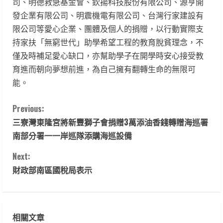
司、明德救急基金會、欽揚科技股份有限公司、源亨開
發企業有限公司、明震機電有限公司、台灣行家建設有
限公司等愛心企業、團體及個人的捐贈，以行動實際支
持家扶「無窮世代」助學希望工程的教育脫貧理念，不
僅及時補足愛心缺口，亦幫助學子在開學時安心接受教
育進而朝向夢想前進，為自己擁有翻轉生命的無限可
能。
C
Previous:
三寮灣東隆宮將新豐獅子會捐贈3萬添油香錢轉贈海巡署
o
南部分署一一岸巡隊添購海巡設備
n
Next:
t
財政部南區國稅局表示
i
n
相關文章