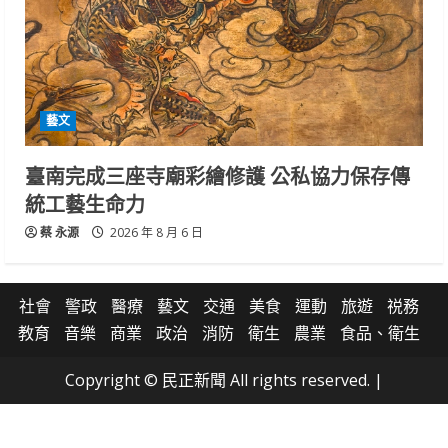
藝文
臺南完成三座寺廟彩繪修護 公私協力保存傳
統工藝生命力
蔡 永源
2026 年 8 月 6 日
社會
警政
醫療
藝文
交通
美食
運動
旅遊
祱務
教育
音樂
商業
政治
消防
衛生
農業
食品、衛生
Copyright © 民正新聞 All rights reserved.
|