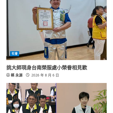
社會
挑大師現身台南榮服處小榮眷相見歡
蔡 永源
2026 年 8 月 6 日