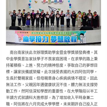
南台南家扶此次辦理獎助學金暨金學獎頒發典禮，其
中金學獎意旨家扶學子不畏家庭困境，在求學的路上秉
持著積極、上進、努力的精神態度，爭取自己的夢想目
標，讓家扶備感榮耀。此次接受表揚的大四阿信同學，
生長於雙親家庭，但母親患身心疾病病情不穩定，因此
無法工作，父親因年邁健康狀況不佳，體力無法支撐勞
動工作，然阿信深知學歷的重要性，在大學階段以半工
半讀方式就讀科大進修部，為了增加收入平時身兼二
職，阿信將在六月完成大學學歷，未來期許自己投入正