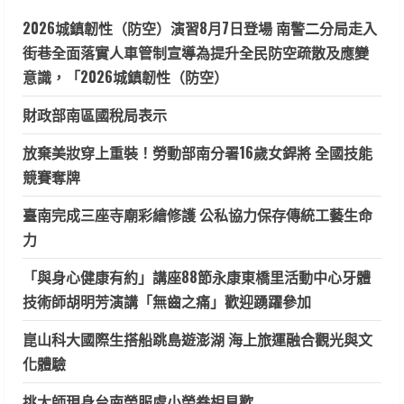
2026城鎮韌性（防空）演習8月7日登場 南警二分局走入
街巷全面落實人車管制宣導為提升全民防空疏散及應變
意識，「2026城鎮韌性（防空）
財政部南區國稅局表示
放棄美妝穿上重裝！勞動部南分署16歲女銲將 全國技能
競賽奪牌
臺南完成三座寺廟彩繪修護 公私協力保存傳統工藝生命
力
「與身心健康有約」講座88節永康東橋里活動中心牙體
技術師胡明芳演講「無齒之痛」歡迎踴躍參加
崑山科大國際生搭船跳島遊澎湖 海上旅運融合觀光與文
化體驗
挑大師現身台南榮服處小榮眷相見歡