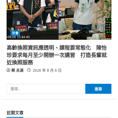
社會
高齡換照資訊應透明、課程要常態化 陳怡
珍要求每月至少開辦一次講習 打造長輩就
近換照服務
蔡 永源
2026 年 8 月 6 日
搜
尋
關
鍵
近期文章
字: