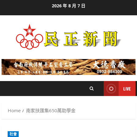
Skip
2026 年 8 月 7 日
to
content
LIVE
Home
南家扶匯集650萬助學金
社會