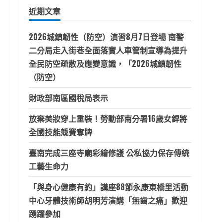
鍵
近期文章
字:
2026城鎮韌性（防空）演習8月7日登場 南警
二分局走入街巷全面落實人車管制宣導為提升
全民防空疏散及應變意識，「2026城鎮韌性
（防空）
財政部南區國稅局表示
放棄美妝穿上重裝！勞動部南分署16歲女銲將
全國技能競賽奪牌
臺南完成三座寺廟彩繪修護 公私協力保存傳統
工藝生命力
「與身心健康有約」講座88節永康東橋里活動
中心牙體技術師胡明芳演講「無齒之痛」歡迎
踴躍參加