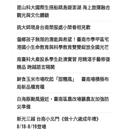
崑山科大國際生搭船跳島遊澎湖 海上旅運融合
觀光與文化體驗
挑大師現身台南榮服處小榮眷相見歡
偏鄉孩子無限的潛能與希望！臺南市學甲區宅
港國小生命教育與科學教育雙雙綻放全國光芒
南臺科大產設系學生赴澳實習 用精湛手藝修復
精品 跨越語言隔閡
鮮食玉米市場吹起「甜糯風」 臺南場積極布
局新品種育種
白海豚颱風逼近，臺南區農改場籲農友加強防
災準備
新光三越 台南小北門《做十六歲成年禮》
8/18-8/19登場