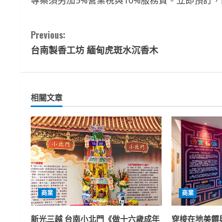
專案須另加5%營業稅與10%服務費。立即預訂，開啟
C
Previous:
台南製香工坊 緬甸虎斑水沉香木
o
n
t
相關文章
i
n
u
e
商業
商業
R
新光三越 台南小北門《做十六歲成年
穿梭在地美饌