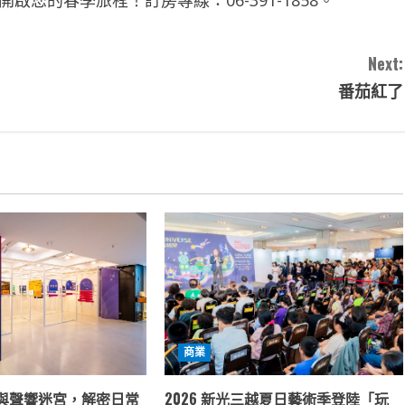
您的春季旅程！訂房專線：06-391-1858。
Next:
番茄紅了
商業
與聲響迷宮，解密日常
2026 新光三越夏日藝術季登陸「玩