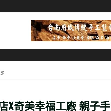
之旅
店X奇美幸福工廠 親子手