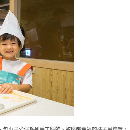
、包小子公仔系列手工餅乾、蛇麼都幸福的杯子蛋糕等，