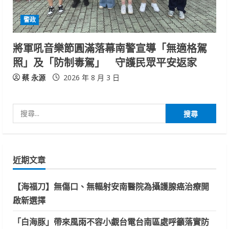
警政
將軍吼音樂節圓滿落幕南警宣導「無適格駕
照」及「防制毒駕」 守護民眾平安返家
蔡 永源
2026 年 8 月 3 日
搜
尋
關
鍵
近期文章
字:
【海福刀】無傷口、無輻射安南醫院為攝護腺癌治療開
啟新選擇
「白海豚」帶來風雨不容小覷台電台南區處呼籲落實防