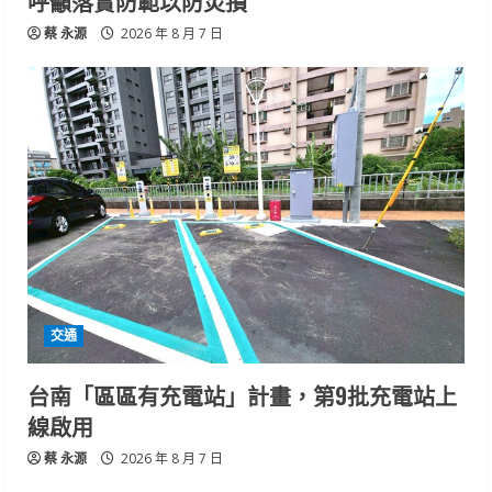
呼籲落實防範以防災損
蔡 永源
2026 年 8 月 7 日
交通
台南「區區有充電站」計畫，第9批充電站上
線啟用
蔡 永源
2026 年 8 月 7 日