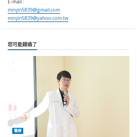
E-mail :
minjin5839@gmail.com
minjin5839@yahoo.com.tw
您可能錯過了
醫療