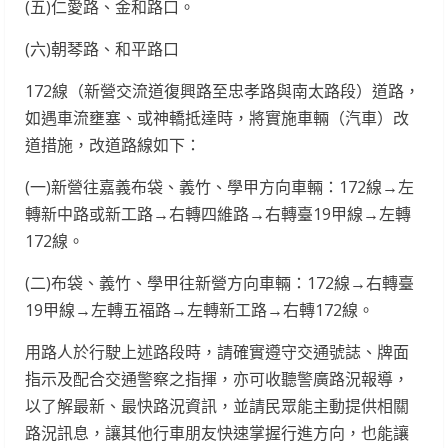
(五)仁愛路、金和路口。
(六)朝琴路、和平路口
172線（新營交流道復興路至忠孝路與南太路段）道路，
如遇車流壅塞、或神轎抵達時，將實施車輛（汽車）改
道措施，改道路線如下：
(一)新營往嘉義布袋、義竹、學甲方向車輛：172線→左
轉新中路或新工路→右轉四維路→右轉臺19甲線→左轉
172線。
(二)布袋、義竹、學甲往新營方向車輛：172線→右轉臺
19甲線→左轉五福路→左轉新工路→右轉172線。
用路人於行駛上述路段時，請確實遵守交通號誌、牌面
指示及配合交通警察之指揮，亦可收聽警廣路況報導，
以了解最新、最快路況資訊，並請民眾能主動提供相關
路況訊息，讓其他行車朋友快速掌握行進方向，也能讓