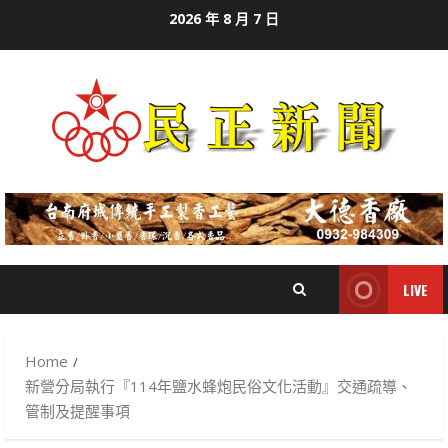
Skip
2026 年 8 月 7 日
to
content
LIVE
Home
新營分局執行『114年鹽水蜂炮民俗文化活動』交通疏導、
管制及提醒事項