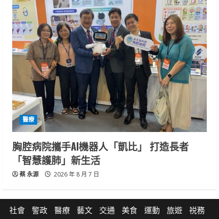
醫療
胸腔病院攜手AI機器人「凱比」 打造長者
「智慧護肺」新生活
蔡 永源
2026 年 8 月 7 日
社會
警政
醫療
藝文
交通
美食
運動
旅遊
祱務