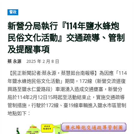
警政
新營分局執行『114年鹽水蜂炮
民俗文化活動』交通疏導、管制
及提醒事項
蔡 永源
2025 年 2 月 8 日
【民正新聞記者:蔡永源，蔡慧茹台南報導】為因應「114
年鹽水蜂炮民俗文化活動」期間，172線（新營交流道復
興路至鹽水仁愛路段）車潮湧入造成交通壅塞，新營分
局於114年2月12日15時起至活動結束止，實施交通疏導
管制措施，行駛於172線、臺19線車輛進入鹽水市區管制
地點如下：