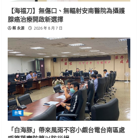
【海福刀】無傷口、無輻射安南醫院為攝護
腺癌治療開啟新選擇
蔡 永源
2026 年 8 月 7 日
台電
「白海豚」帶來風雨不容小覷台電台南區處