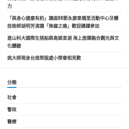
力
「與身心健康有約」講座88節永康東橋里活動中心牙體
技術師胡明芳演講「無齒之痛」歡迎踴躍參加
崑山科大國際生搭船跳島遊澎湖 海上旅運融合觀光與文
化體驗
挑大師現身台南榮服處小榮眷相見歡
分類
社會
警政
醫療