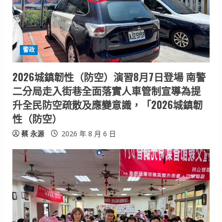
a
d
i
警政
n
2026城鎮韌性（防空）演習8月7日登場 南警
二分局走入街巷全面落實人車管制宣導為提
g
升全民防空疏散及應變意識，「2026城鎮韌
性（防空）
蔡 永源
2026 年 8 月 6 日