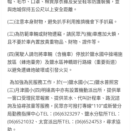
帽、毛巾、口罩、棉質厚衣褲及安全鞋等防護裝備，並
與炮城保持五公尺以上安全距離。
(二)注意本身財物，避免扒手利用推擠機會下手扒竊。
(三)為防範車輛或財物遭竊，請民眾汽(機)車應加大鎖，
且不要於車內置放貴重物品、財物、證件等。
(四)駕駛人請勿將車輛（含機車）停放於鹽水國中操場施
放區（蜂炮臺旁）及鹽水區神轎遊行路線（重要街道）
以避免遭蜂炮破壞或引發火災。
為加強為民服務工作，於(一)鹽水國小(二)鹽水普照宮
(三)月津國小(四)明達高中亦有設置機動派出所，提供單
一窗口受理民眾報案、提供茶水、代叫計程車、路況諮
詢及協尋孩童等服務，民眾亦可撥打專線“110”或新營分
局勤務指揮中心TEL：(06)6323297、鹽水分駐所TEL：
(06)6521032、太宮派出所TEL：(06)6524753，尋求協
助。