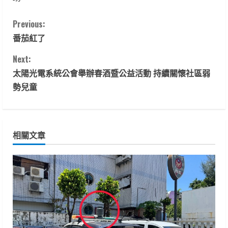
C
Previous:
番茄紅了
o
Next:
n
太陽光電系統公會舉辦春酒暨公益活動 持續關懷社區弱
t
勢兒童
i
n
相關文章
u
e
R
e