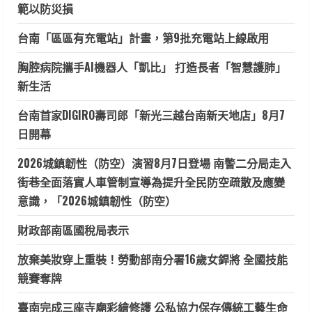
範以防災損
台南「區區有充電站」計畫，第9批充電站上線啟用
胸腔病院攜手AI機器人「凱比」 打造長者「智慧護肺」
新生活
台南首家DIGIRO壽司郎「新光三越台南新天地店」8月7
日開幕
2026城鎮韌性（防空）演習8月7日登場 南警二分局走入
街巷全面落實人車管制宣導為提升全民防空疏散及應變
意識，「2026城鎮韌性（防空）
財政部南區國稅局表示
放棄美妝穿上重裝！勞動部南分署16歲女銲將 全國技能
競賽奪牌
臺南完成三座寺廟彩繪修護 公私協力保存傳統工藝生命