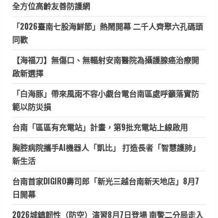
全方位高齡友善防護網
「2026臺南七股海鮮節」熱鬧開幕 二千人齊聚六孔碼頭
同歡
【海福刀】無傷口、無輻射安南醫院為攝護腺癌治療開
啟新選擇
「白海豚」帶來風雨不容小覷台電台南區處呼籲落實防
範以防災損
台南「區區有充電站」計畫，第9批充電站上線啟用
胸腔病院攜手AI機器人「凱比」 打造長者「智慧護肺」
新生活
台南首家DIGIRO壽司郎「新光三越台南新天地店」8月7
日開幕
2026城鎮韌性（防空）演習8月7日登場 南警二分局走入