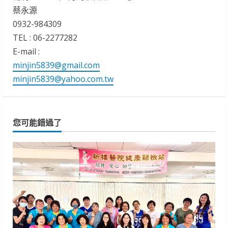
蔡永源
0932-984309
TEL : 06-2277282
E-mail :
minjin5839@gmail.com
minjin5839@yahoo.com.tw
您可能錯過了