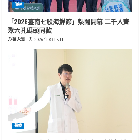
旅遊
「2026臺南七股海鮮節」熱鬧開幕 二千人齊
聚六孔碼頭同歡
蔡 永源
2026 年 8 月 8 日
醫療