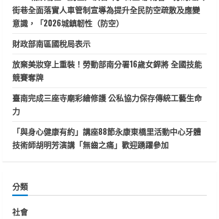
街巷全面落實人車管制宣導為提升全民防空疏散及應變
意識，「2026城鎮韌性（防空）
財政部南區國稅局表示
放棄美妝穿上重裝！勞動部南分署16歲女銲將 全國技能
競賽奪牌
臺南完成三座寺廟彩繪修護 公私協力保存傳統工藝生命
力
「與身心健康有約」講座88節永康東橋里活動中心牙體
技術師胡明芳演講「無齒之痛」歡迎踴躍參加
分類
社會