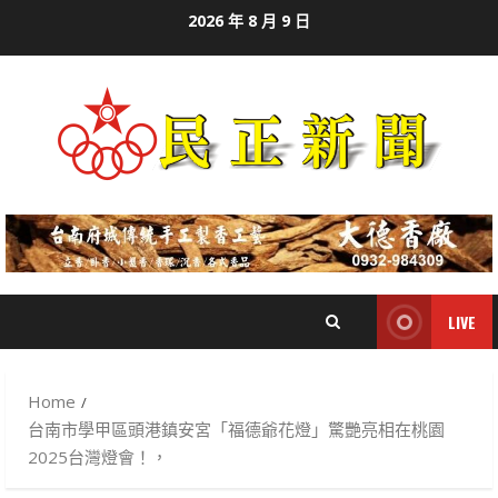
Skip
2026 年 8 月 9 日
to
content
LIVE
Home
台南市學甲區頭港鎮安宮「福德爺花燈」驚艷亮相在桃園
2025台灣燈會！，