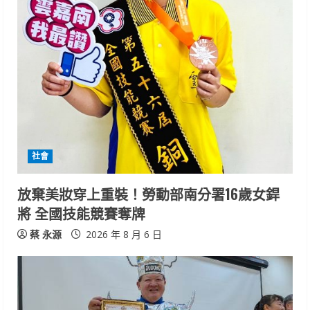
u
e
R
e
a
d
社會
i
放棄美妝穿上重裝！勞動部南分署16歲女銲
n
將 全國技能競賽奪牌
g
蔡 永源
2026 年 8 月 6 日