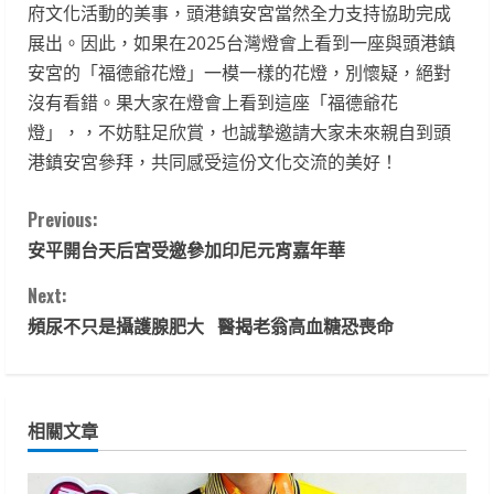
府文化活動的美事，頭港鎮安宮當然全力支持協助完成
展出。因此，如果在2025台灣燈會上看到一座與頭港鎮
安宮的「福德爺花燈」一模一樣的花燈，別懷疑，絕對
沒有看錯。果大家在燈會上看到這座「福德爺花
燈」，，不妨駐足欣賞，也誠摯邀請大家未來親自到頭
港鎮安宮參拜，共同感受這份文化交流的美好！
C
Previous:
安平開台天后宮受邀參加印尼元宵嘉年華
o
Next:
n
頻尿不只是攝護腺肥大 醫揭老翁高血糖恐喪命
t
i
相關文章
n