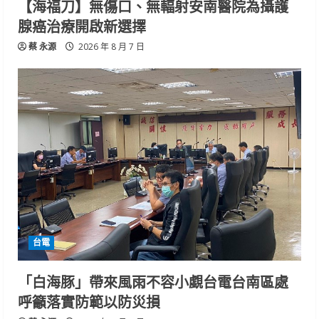
【海福刀】無傷口、無輻射安南醫院為攝護
腺癌治療開啟新選擇
蔡 永源
2026 年 8 月 7 日
台電
「白海豚」帶來風雨不容小覷台電台南區處
呼籲落實防範以防災損