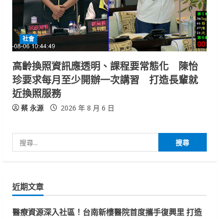
社會
高齡換照資訊應透明、課程要常態化 陳怡
珍要求每月至少開辦一次講習 打造長輩就
近換照服務
蔡 永源
2026 年 8 月 6 日
搜
尋
關
鍵
近期文章
字:
醫療資源深入社區！台南新樓醫院首度攜手復興里 打造