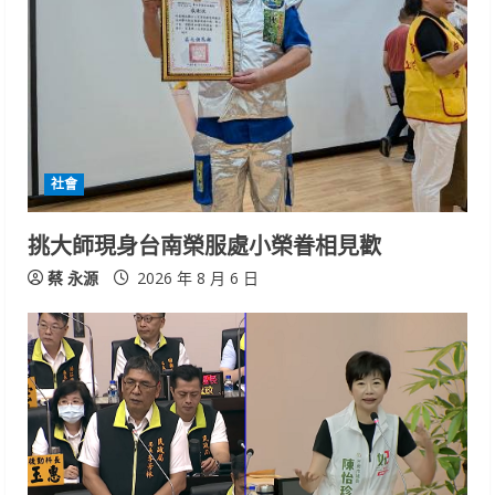
社會
挑大師現身台南榮服處小榮眷相見歡
蔡 永源
2026 年 8 月 6 日