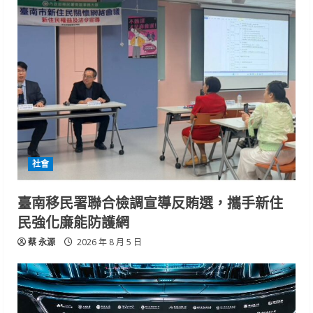
社會
臺南移民署聯合檢調宣導反賄選，攜手新住
民強化廉能防護網
蔡 永源
2026 年 8 月 5 日