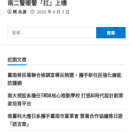
南二警暖警「扛」上樓
蔡 永源
2026 年 8 月 3 日
搜
尋
關
鍵
近期文章
字:
臺南移民署聯合檢調宣導反賄選，攜手新住民強化廉能
防護網
南大視設系擔任TNDA核心推動學校 打造AI時代設計創業
家培育平台
南臺科大應日系攜手臺南市童軍會 簽署合作協議推日語
「語言章」