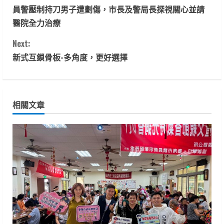
員警壓制持刀男子遭劃傷，市長及警局長探視關心並請
o
醫院全力治療
n
Next:
t
新式互鎖骨板-多角度，更好選擇
i
n
相關文章
u
e
R
e
a