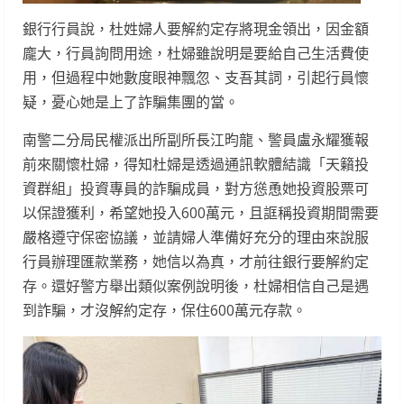
銀行行員說，杜姓婦人要解約定存將現金領出，因金額
龐大，行員詢問用途，杜婦雖說明是要給自己生活費使
用，但過程中她數度眼神飄忽、支吾其詞，引起行員懷
疑，憂心她是上了詐騙集團的當。
南警二分局民權派出所副所長江昀龍、警員盧永耀獲報
前來關懷杜婦，得知杜婦是透過通訊軟體結識「天籟投
資群組」投資專員的詐騙成員，對方慫恿她投資股票可
以保證獲利，希望她投入600萬元，且誆稱投資期間需要
嚴格遵守保密協議，並請婦人準備好充分的理由來說服
行員辦理匯款業務，她信以為真，才前往銀行要解約定
存。還好警方舉出類似案例說明後，杜婦相信自己是遇
到詐騙，才沒解約定存，保住600萬元存款。