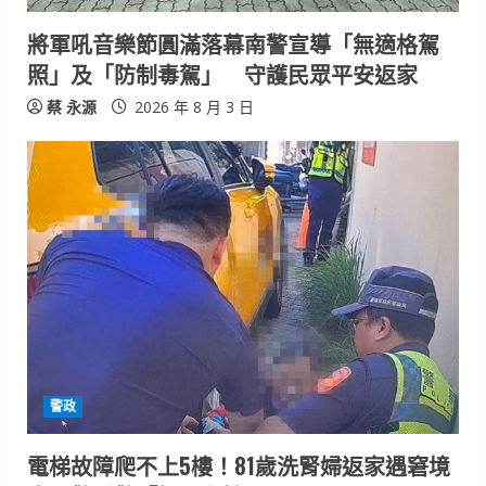
將軍吼音樂節圓滿落幕南警宣導「無適格駕
照」及「防制毒駕」 守護民眾平安返家
蔡 永源
2026 年 8 月 3 日
警政
電梯故障爬不上5樓！81歲洗腎婦返家遇窘境