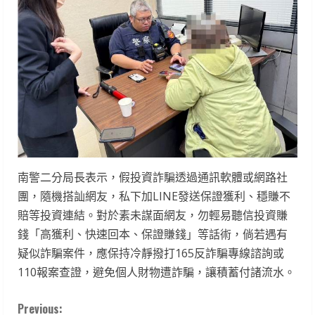
南警二分局長表示，假投資詐騙透過通訊軟體或網路社
團，隨機搭訕網友，私下加LINE發送保證獲利、穩賺不
賠等投資連結。對於素未謀面網友，勿輕易聽信投資賺
錢「高獲利、快速回本、保證賺錢」等話術，倘若遇有
疑似詐騙案件，應保持冷靜撥打165反詐騙專線諮詢或
110報案查證，避免個人財物遭詐騙，讓積蓄付諸流水。
C
Previous: