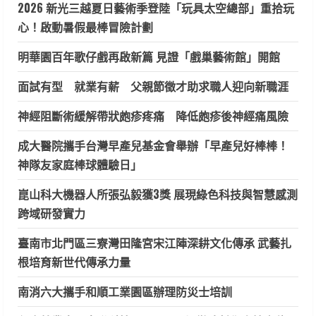
2026 新光三越夏日藝術季登陸「玩具太空總部」重拾玩
心！啟動暑假最棒冒險計劃
明華園百年歌仔戲再啟新篇 見證「戲巢藝術館」開館
面試有型 就業有薪 父親節徵才助求職人迎向新職涯
神經阻斷術緩解帶狀皰疹疼痛 降低皰疹後神經痛風險
成大醫院攜手台灣早產兒基金會舉辦「早產兒好棒棒！
神隊友家庭棒球體驗日」
崑山科大機器人所張弘毅獲3獎 展現綠色科技與智慧感測
跨域研發實力
臺南市北門區三寮灣田隆宮宋江陣深耕文化傳承 武藝扎
根培育新世代傳承力量
南消六大攜手和順工業園區辦理防災士培訓