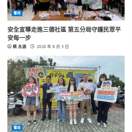
d
i
警政
n
安全宣導走進三德社區 第五分局守護民眾平
安每一步
g
蔡 永源
2026 年 8 月 3 日
警政