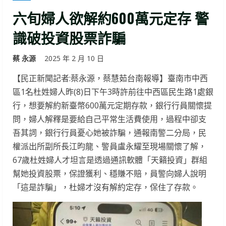
六旬婦人欲解約600萬元定存 警
識破投資股票詐騙
蔡 永源
2025 年 2 月 10 日
【民正新聞記者:蔡永源，蔡慧茹台南報導】臺南市中西
區1名杜姓婦人昨(8)日下午3時許前往中西區民生路1處銀
行，想要解約新臺幣600萬元定期存款，銀行行員關懷提
問，婦人解釋是要給自己平常生活費使用，過程中卻支
吾其詞，銀行行員憂心她被詐騙，通報南警二分局，民
權派出所副所長江昀龍、警員盧永耀至現場關懷了解，
67歲杜姓婦人才坦言是透過通訊軟體「天籟投資」群組
幫她投資股票，保證獲利、穩賺不賠，員警向婦人說明
「這是詐騙」，杜婦才沒有解約定存，保住了存款。