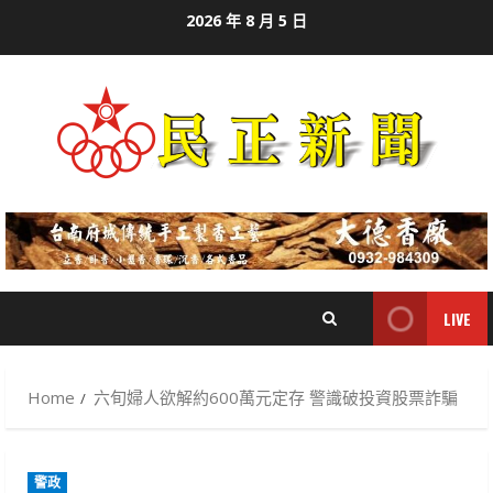
Skip
2026 年 8 月 5 日
to
content
LIVE
Home
六旬婦人欲解約600萬元定存 警識破投資股票詐騙
警政