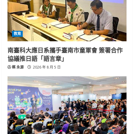
教育
南臺科大應日系攜手臺南市童軍會 簽署合作
協議推日語「語言章」
蔡 永源
2026 年 8 月 5 日