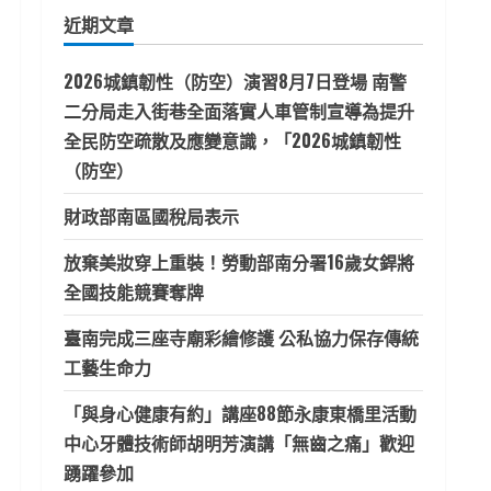
鍵
近期文章
字:
2026城鎮韌性（防空）演習8月7日登場 南警
二分局走入街巷全面落實人車管制宣導為提升
全民防空疏散及應變意識，「2026城鎮韌性
（防空）
財政部南區國稅局表示
放棄美妝穿上重裝！勞動部南分署16歲女銲將
全國技能競賽奪牌
臺南完成三座寺廟彩繪修護 公私協力保存傳統
工藝生命力
「與身心健康有約」講座88節永康東橋里活動
中心牙體技術師胡明芳演講「無齒之痛」歡迎
踴躍參加