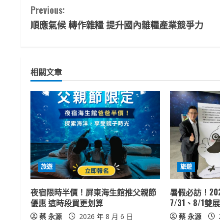
C
Previous:
順應氣候 轉作雜糧 提升國內雜糧產業競爭力
o
n
t
相關文章
i
n
u
e
旅遊
旅遊
R
夜宿限時半價！屏東海生館推父親節
暑假必訪！20
e
優惠 這時段買更划算
7/31、8/1
a
蔡 永源
2026 年 8 月 6 日
蔡 永源