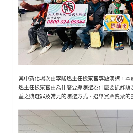
其中新化場次由李駿逸主任檢察官專題演講，本
逸主任檢察官由為什麼要抓賄選為什麼要抓詐騙
益之賄選罪及常見的賄選方式、選舉買票賣票的