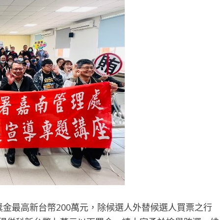
檢舉獎金最高新台幣200萬元，除候選人外替候選人買票之行