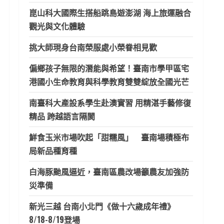
崑山科大國際生搭船跳島遊澎湖 海上旅運融合
觀光與文化體驗
挑大師現身台南榮服處小榮眷相見歡
偏鄉孩子無限的潛能與希望！臺南市學甲區宅
港國小生命教育與科學教育雙雙綻放全國光芒
南臺科大產設系學生赴澳實習 用精湛手藝修復
精品 跨越語言隔閡
鮮食玉米市場吹起「甜糯風」 臺南場積極布
局新品種育種
白海豚颱風逼近，臺南區農改場籲農友加強防
災準備
新光三越 台南小北門《做十六歲成年禮》
8/18-8/19登場