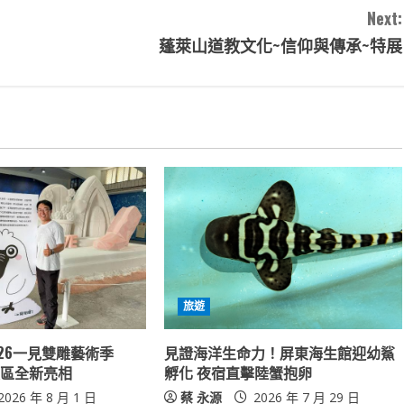
Next:
蓬萊山道教文化~信仰與傳承~特展
旅遊
26一見雙雕藝術季
見證海洋生命力！屏東海生館迎幼鯊
雙展區全新亮相
孵化 夜宿直擊陸蟹抱卵
2026 年 8 月 1 日
蔡 永源
2026 年 7 月 29 日