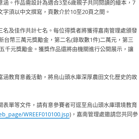
涵。作品需設計為適合3至6歲親子共同閱讀的繪本，7
字須以中文撰寫，頁數介於10至20頁之間。
三名及佳作共計七名。每位得獎者將獲得嘉南管理處頒發
新台幣三萬元獎勵金，第二名(錄取數1件)二萬元，第三
獲得五千元獎勵金。獲獎作品還將由機關進行公開展示，讓
富涵教育意義活動，將烏山頭水庫深厚農田文化歷史的故
關表單等文件，請有意參賽者可逕至烏山頭水庫環境教育
web_page/WREEF010100.jsp
)，嘉南管理處邀請您共同參