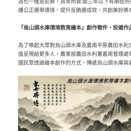
為也一樣是犯罪，買票刑責:處三年以下有期徒
護公正選舉環境，提升反賄選成效，共創美好將
『烏山頭水庫環境教育繪本』創作徵件，投遞作
為了喚起大眾對烏山頭水庫及嘉南平原農田水利
值呈現給更多人，農業部農田水利署嘉南管理處
國民眾透過繪本創作的方式，傳遞烏山頭水庫與