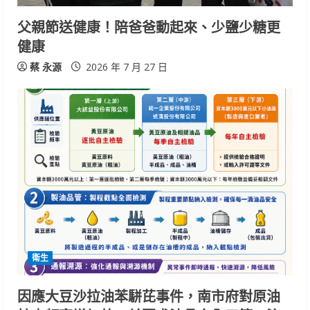
i
父親節送健康！陪爸爸動起來、少鹽少糖更
n
健康
g
蔡 永源
2026 年 7 月 27 日
衛生
因應大豆沙拉油苯駢芘事件，南市府對原油