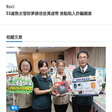
o
Next:
n
53歲熟女發財夢誤信投資虛幣 差點陷入詐騙圈套
t
i
相關文章
n
u
e
R
e
a
d
衛生