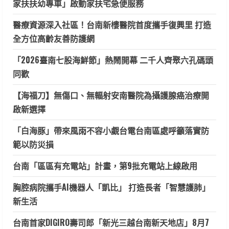
家扶扶幼專車」啟動家扶宅急便服務
醫療資源深入社區！台南新樓醫院首度攜手復興里 打造
全方位高齡友善防護網
「2026臺南七股海鮮節」熱鬧開幕 二千人齊聚六孔碼頭
同歡
【海福刀】無傷口、無輻射安南醫院為攝護腺癌治療開
啟新選擇
「白海豚」帶來風雨不容小覷台電台南區處呼籲落實防
範以防災損
台南「區區有充電站」計畫，第9批充電站上線啟用
胸腔病院攜手AI機器人「凱比」 打造長者「智慧護肺」
新生活
台南首家DIGIRO壽司郎「新光三越台南新天地店」8月7