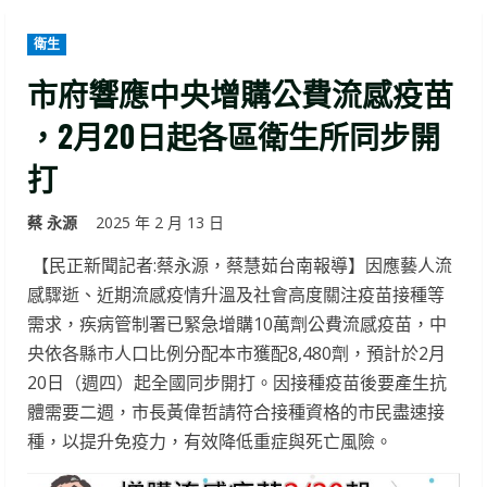
衛生
市府響應中央增購公費流感疫苗
，2月20日起各區衛生所同步開
打
蔡 永源
2025 年 2 月 13 日
【民正新聞記者:蔡永源，蔡慧茹台南報導】因應藝人流
感驟逝、近期流感疫情升溫及社會高度關注疫苗接種等
需求，疾病管制署已緊急增購10萬劑公費流感疫苗，中
央依各縣市人口比例分配本市獲配8,480劑，預計於2月
20日（週四）起全國同步開打。因接種疫苗後要產生抗
體需要二週，市長黃偉哲請符合接種資格的市民盡速接
種，以提升免疫力，有效降低重症與死亡風險。