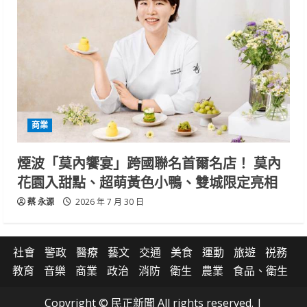
商業
煙波「莫內饗宴」跨國聯名首爾名店！ 莫內
花園入甜點、超萌黃色小鴨、雙城限定亮相
蔡 永源
2026 年 7 月 30 日
社會
警政
醫療
藝文
交通
美食
運動
旅遊
祱務
教育
音樂
商業
政治
消防
衛生
農業
食品、衛生
Copyright © 民正新聞 All rights reserved.
|