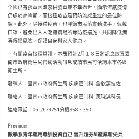
全國已有孩童因流感併發重症不幸過世，顯示流感疫情
仍處於高峰期，而接種疫苗是預防流感重症的最佳防
線。此外，除接種疫苗，也呼籲市民落實勤洗手、佩戴
口罩、避免出入人潮擁擠場所等防疫措施，共同降低病
毒傳播風險，保護自身與家人健康。
有關疫苗接種資訊，本局預計2月１８日將訊息放置臺
南市政府衛生局官網活動訊息或請市民可洽詢本市各區
衛生所。
發稿人：臺南市政府衛生局 疾病管制科 詹欣潔技佐
聯絡人：臺南市政府衛生局 疾病管制科 黃琬淇科長
連絡電話：06-2679751分機358、350
C
Previous:
數學系青年運用職訓投資自己 晉升超夯AI產業新尖兵