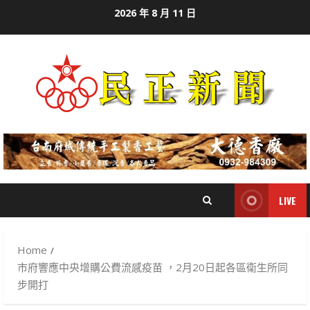
Skip
2026 年 8 月 11 日
to
content
LIVE
Home
市府響應中央增購公費流感疫苗 ，2月20日起各區衛生所同
步開打