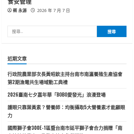
食安管理
蔡 永源
2026 年 7 月 7 日
搜
尋
關
鍵
近期文章
字:
行政院農業部次長黃昭欽主持台南市南瀛養殖生產協會
第2期漁電共生場域動工典禮
2026臺南七夕嘉年華「BOBO愛發光」浪漫登場
護眼只靠葉黃素？營養師：均衡攝取5大營養素才能顧眼
力
國際獅子會300E-1區暨台南市延平獅子會合力捐贈「南