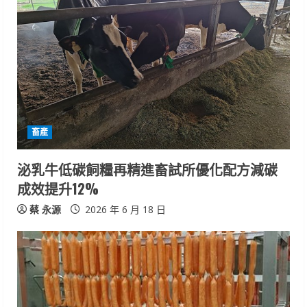
R
e
a
d
i
畜產
n
泌乳牛低碳飼糧再精進畜試所優化配方減碳
成效提升12%
g
蔡 永源
2026 年 6 月 18 日