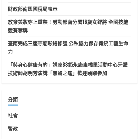
財政部南區國稅局表示
放棄美妝穿上重裝！勞動部南分署16歲女銲將 全國技能
競賽奪牌
臺南完成三座寺廟彩繪修護 公私協力保存傳統工藝生命
力
「與身心健康有約」講座88節永康東橋里活動中心牙體
技術師胡明芳演講「無齒之痛」歡迎踴躍參加
分類
社會
警政