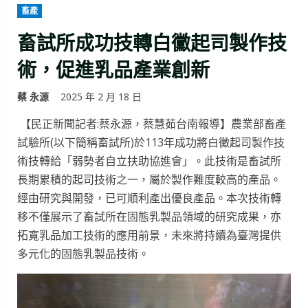
畜產
畜試所成功技轉白黴起司製作技
術，促進乳品產業創新
蔡 永源
2025 年 2 月 18 日
【民正新聞記者:蔡永源，蔡慧茹台南報導】農業部畜產
試驗所(以下簡稱畜試所)於113年成功將白黴起司製作技
術技轉給「弱勢者自立扶助協進會」。此技術是畜試所
長期累積的起司技術之一，屬於製作難度較高的產品。
經由研究與開發，已可順利產出優良產品。本次技術轉
移不僅展示了畜試所在固態乳製品領域的研究成果，亦
拓寬乳品加工技術的應用前景，未來將持續為臺灣提供
多元化的固態乳製品技術。