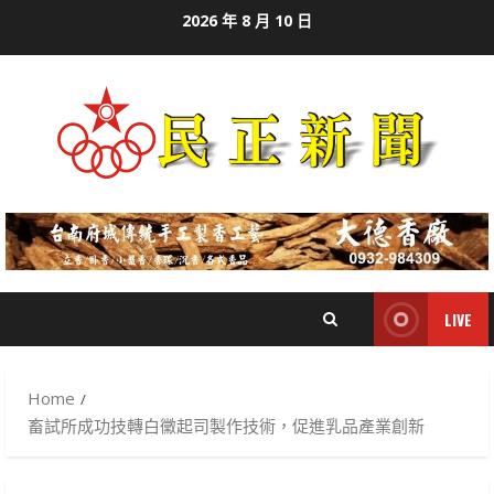
Skip
2026 年 8 月 10 日
to
content
LIVE
Home
畜試所成功技轉白黴起司製作技術，促進乳品產業創新