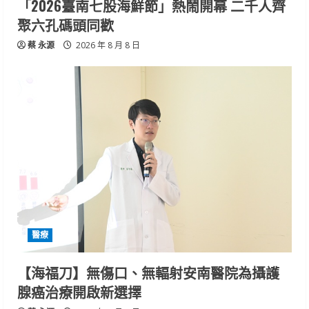
「2026臺南七股海鮮節」熱鬧開幕 二千人齊
聚六孔碼頭同歡
蔡 永源
2026 年 8 月 8 日
醫療
【海福刀】無傷口、無輻射安南醫院為攝護
腺癌治療開啟新選擇