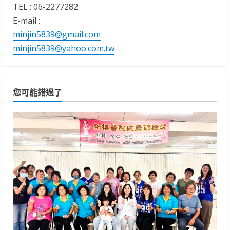
TEL : 06-2277282
E-mail :
minjin5839@gmail.com
minjin5839@yahoo.com.tw
您可能錯過了