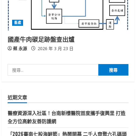
畜產
國產牛肉碳足跡盤查出爐
蔡 永源
2026 年 3 月 23 日
搜
尋
關
鍵
近期文章
字:
醫療資源深入社區！台南新樓醫院首度攜手復興里 打造
全方位高齡友善防護網
「2026臺南七股海鮮節」熱鬧開幕 二千人齊聚六孔碼頭