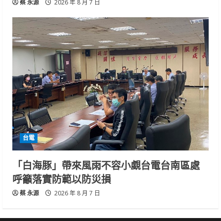
蔡 永源
2026 年 8 月 7 日
台電
「白海豚」帶來風雨不容小覷台電台南區處
呼籲落實防範以防災損
蔡 永源
2026 年 8 月 7 日