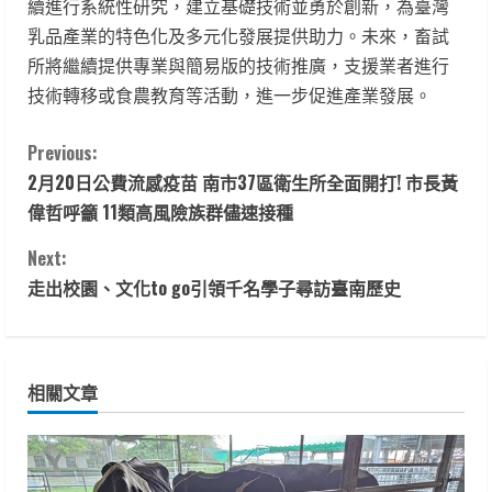
續進行系統性研究，建立基礎技術並勇於創新，為臺灣
乳品產業的特色化及多元化發展提供助力。未來，畜試
所將繼續提供專業與簡易版的技術推廣，支援業者進行
技術轉移或食農教育等活動，進一步促進產業發展。
C
Previous:
2月20日公費流感疫苗 南市37區衛生所全面開打! 市長黃
o
偉哲呼籲 11類高風險族群儘速接種
n
Next:
t
走出校園、文化to go引領千名學子尋訪臺南歷史
i
n
相關文章
u
e