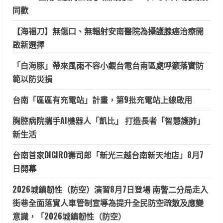
同歡
【海福刀】無傷口、無輻射安南醫院為攝護腺癌治療開
啟新選擇
「白海豚」帶來風雨不容小覷台電台南區處呼籲落實防
範以防災損
台南「區區有充電站」計畫，第9批充電站上線啟用
胸腔病院攜手AI機器人「凱比」 打造長者「智慧護肺」
新生活
台南首家DIGIRO壽司郎「新光三越台南新天地店」8月7
日開幕
2026城鎮韌性（防空）演習8月7日登場 南警二分局走入
街巷全面落實人車管制宣導為提升全民防空疏散及應變
意識，「2026城鎮韌性（防空）