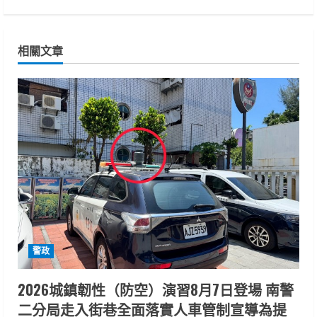
i
n
相關文章
u
e
R
e
a
d
i
警政
n
2026城鎮韌性（防空）演習8月7日登場 南警
二分局走入街巷全面落實人車管制宣導為提
g