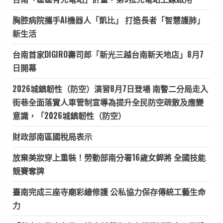
胸腔病院攜手AI機器人「凱比」 打造長者「智慧護肺」
新生活
台南首家DIGIRO壽司郎「新光三越台南新天地店」8月7
日開幕
2026城鎮韌性（防空）演習8月7日登場 南警二分局走入
街巷全面落實人車管制宣導為提升全民防空疏散及應變
意識，「2026城鎮韌性（防空）
財政部南區國稅局表示
放棄美妝穿上重裝！勞動部南分署16歲女銲將 全國技能
競賽奪牌
臺南完成三座寺廟彩繪修護 公私協力保存傳統工藝生命
力