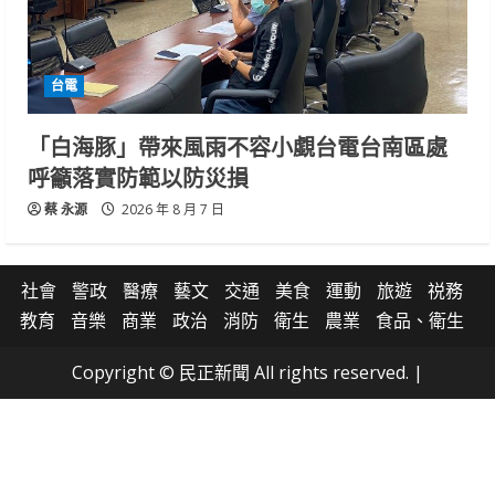
台電
「白海豚」帶來風雨不容小覷台電台南區處
呼籲落實防範以防災損
蔡 永源
2026 年 8 月 7 日
社會
警政
醫療
藝文
交通
美食
運動
旅遊
祱務
教育
音樂
商業
政治
消防
衛生
農業
食品、衛生
Copyright © 民正新聞 All rights reserved.
|