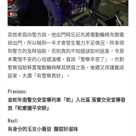
梁姓老翁向警方說，他出門時忘記先將電動輪椅充飽電
就出門，所以騎到一半才會發生電力不足情況，所幸得
到警方的及時協助，否則真的不知道該如何返家，令原
本驚惶不安的心倍感溫暖，直說「警察辛苦了」，也對
警察協助移置電動輪椅解其燃眉之急，後續又保護載送
返家，大讚「有警察真好」。
C
Previous:
金蛇年南警交安宣導列車「蛇」入社區 落實交安宣導發
o
放『蛇麼攏平安餅』
n
Next:
t
有身分的玉女小番茄 酸甜好滋味