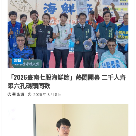
旅遊
「2026臺南七股海鮮節」熱鬧開幕 二千人齊
聚六孔碼頭同歡
蔡 永源
2026 年 8 月 8 日