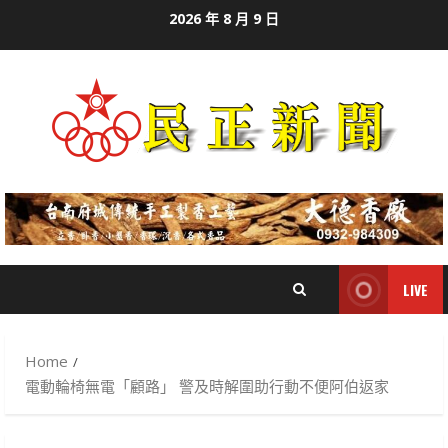
Skip
2026 年 8 月 9 日
to
content
LIVE
Home
電動輪椅無電「顧路」 警及時解圍助行動不便阿伯返家