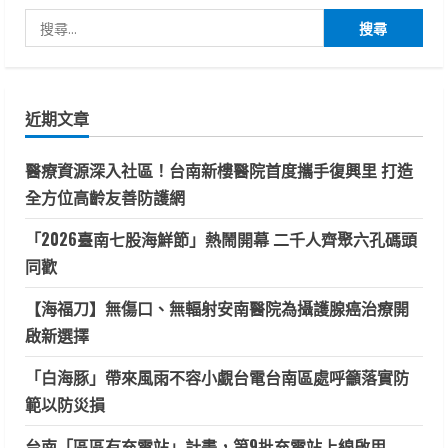
搜
尋
關
鍵
近期文章
字:
醫療資源深入社區！台南新樓醫院首度攜手復興里 打造
全方位高齡友善防護網
「2026臺南七股海鮮節」熱鬧開幕 二千人齊聚六孔碼頭
同歡
【海福刀】無傷口、無輻射安南醫院為攝護腺癌治療開
啟新選擇
「白海豚」帶來風雨不容小覷台電台南區處呼籲落實防
範以防災損
台南「區區有充電站」計畫，第9批充電站上線啟用