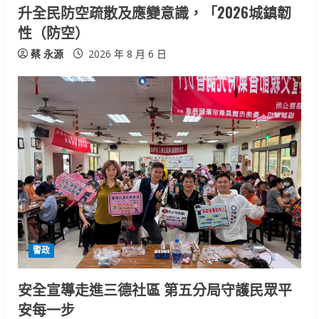
升全民防空疏散及應變意識，「2026城鎮韌
性（防空）
蔡 永源
2026 年 8 月 6 日
警政
安全宣導走進三德社區 第五分局守護民眾平
安每一步