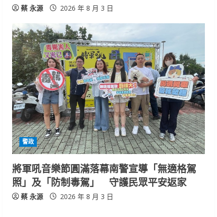
蔡 永源
2026 年 8 月 3 日
警政
將軍吼音樂節圓滿落幕南警宣導「無適格駕
照」及「防制毒駕」 守護民眾平安返家
蔡 永源
2026 年 8 月 3 日