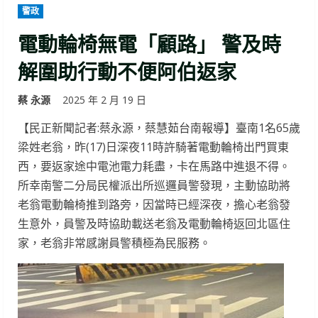
警政
電動輪椅無電「顧路」 警及時
解圍助行動不便阿伯返家
蔡 永源
2025 年 2 月 19 日
【民正新聞記者:蔡永源，蔡慧茹台南報導】臺南1名65歲
梁姓老翁，昨(17)日深夜11時許騎著電動輪椅出門買東
西，要返家途中電池電力耗盡，卡在馬路中進退不得。
所幸南警二分局民權派出所巡邏員警發現，主動協助將
老翁電動輪椅推到路旁，因當時已經深夜，擔心老翁發
生意外，員警及時協助載送老翁及電動輪椅返回北區住
家，老翁非常感謝員警積極為民服務。