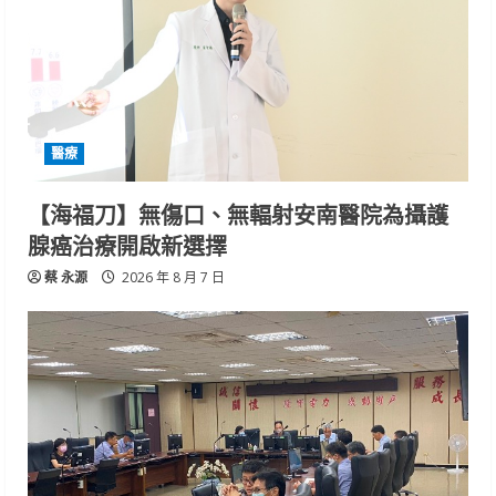
醫療
【海福刀】無傷口、無輻射安南醫院為攝護
腺癌治療開啟新選擇
蔡 永源
2026 年 8 月 7 日