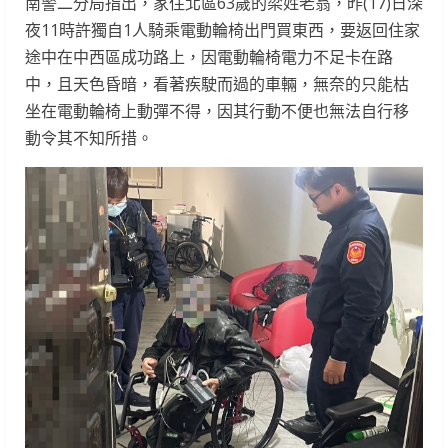
南警二分局指出，家住北區63歲的梁姓老翁，昨(17)日深
夜11時許獨自1人騎乘電動輪椅出門買東西，要返回住家
途中在中西區成功路上，因電動輪椅電力不足卡在路
中，且天色昏暗，看著疾駛而過的車輛，無奈的只能枯
坐在電動輪椅上動彈不得，因其行動不便也無法自行移
動令其不知所措。