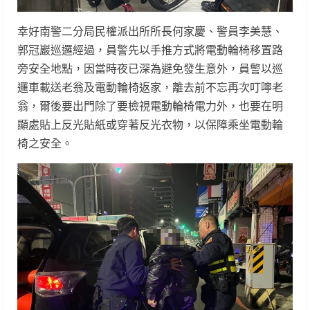
幸好南警二分局民權派出所所長何家慶、警員李美慧、
郭冠巖巡邏經過，員警先以手推方式將電動輪椅移置路
旁安全地點，因當時夜已深為避免發生意外，員警以巡
邏車載送老翁及電動輪椅返家，離去前不忘再次叮嚀老
翁，爾後要出門除了要檢視電動輪椅電力外，也要在明
顯處貼上反光貼紙或穿著反光衣物，以保障乘坐電動輪
椅之安全。