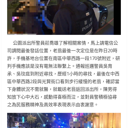
公園派出所警員莊喬雄了解相關案情，馬上請電信公
司調閱最後發話位置，老翁最後一次定位是在昨日20時
許，手機基地台位置在南區中華西路一段170號附近，研
判手機應該是沒有電無法聯繫上。通報巡邏警員吳育
承、吳玟庭到附近尋找，歷經1小時的尋找，最後在中西
區中華西路2段與光賢街口看到步行緩慢的老翁，確認當
下身體狀況不需就醫，就載送老翁返回派出所，陳男得
知放下心中大石，感動得喜極而泣，並對員警積極協尋
之為民服務精神及高效率表現表示由衷謝意。