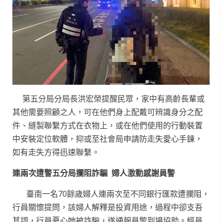
第五分局分局長洪宏榮提醒民眾，家中有高齡長輩或
其他需要照顧之人，可在他們身上配戴可辨識身分之配
件、縫製聯繫方式在衣物上，或在他們使用的行動裝置
中安裝定位軟體，抑或至社會局申請防走失愛心手鍊，
如有走失方得迅速聯繫。
連兩次遭警五分局攔阻詐騙 婦人激動感謝員警
臺南一名70餘歲婦人連兩次至不同銀行匯款遭攔阻，
行員關懷提問，該婦人解釋是投資用途，過程中卻支吾
其詞，行員憂心她被詐騙，遂通報員警到場協助。經員