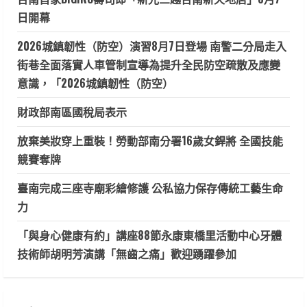
日開幕
2026城鎮韌性（防空）演習8月7日登場 南警二分局走入
街巷全面落實人車管制宣導為提升全民防空疏散及應變
意識，「2026城鎮韌性（防空）
財政部南區國稅局表示
放棄美妝穿上重裝！勞動部南分署16歲女銲將 全國技能
競賽奪牌
臺南完成三座寺廟彩繪修護 公私協力保存傳統工藝生命
力
「與身心健康有約」講座88節永康東橋里活動中心牙體
技術師胡明芳演講「無齒之痛」歡迎踴躍參加