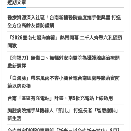
近期文章
字:
醫療資源深入社區！台南新樓醫院首度攜手復興里 打造
全方位高齡友善防護網
「2026臺南七股海鮮節」熱鬧開幕 二千人齊聚六孔碼頭
同歡
【海福刀】無傷口、無輻射安南醫院為攝護腺癌治療開
啟新選擇
「白海豚」帶來風雨不容小覷台電台南區處呼籲落實防
範以防災損
台南「區區有充電站」計畫，第9批充電站上線啟用
胸腔病院攜手AI機器人「凱比」 打造長者「智慧護肺」
新生活
台南首家DIGIRO壽司郎「新光三越台南新天地店」8月7