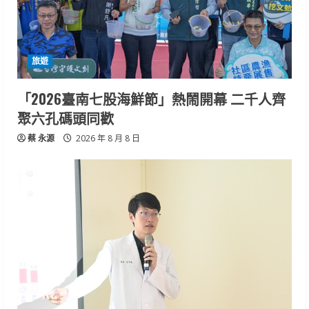
旅遊
「2026臺南七股海鮮節」熱鬧開幕 二千人齊
聚六孔碼頭同歡
蔡 永源
2026 年 8 月 8 日