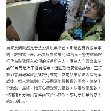
員警反問既然是合法投資股票平台，那是否有賣股票賺
錢，許婦當下表示已賣股票並獲利50萬元。警方透過銀
行代為聯繫匯入款項的帳戶所有人，匯款人向員警表示
該50萬元是為了投資股票，但匯款後驚覺被詐騙，正打
算到警局報案就接獲銀行來電，當電話拿給婦人接聽確
認後，婦人意識到自己長期深陷假投資的圈套，情緒十
分激動，最終，她真心接受警方勸說，決定放棄匯款，
也謝謝五分局員警連兩次苦心勸說，成功守住辛苦存下
的500萬元。