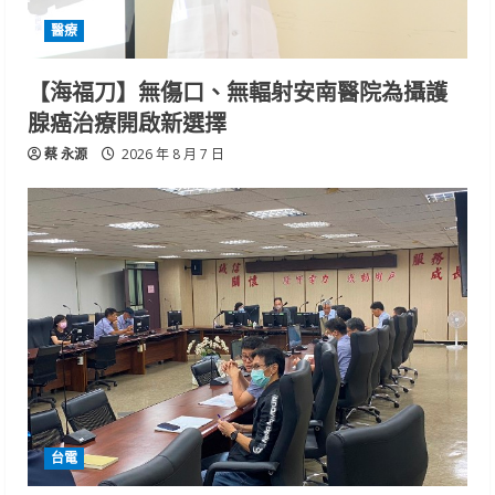
醫療
【海福刀】無傷口、無輻射安南醫院為攝護
腺癌治療開啟新選擇
蔡 永源
2026 年 8 月 7 日
台電