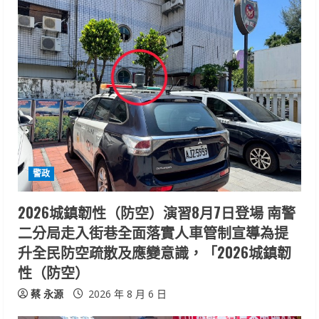
e
R
e
a
d
i
警政
n
2026城鎮韌性（防空）演習8月7日登場 南警
g
二分局走入街巷全面落實人車管制宣導為提
升全民防空疏散及應變意識，「2026城鎮韌
性（防空）
蔡 永源
2026 年 8 月 6 日