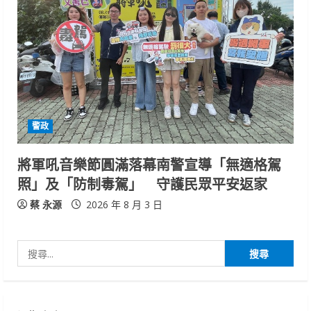
警政
將軍吼音樂節圓滿落幕南警宣導「無適格駕
照」及「防制毒駕」 守護民眾平安返家
蔡 永源
2026 年 8 月 3 日
搜
尋
關
鍵