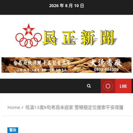
Skip
2026 年 8 月 10 日
to
content
LIVE
Home
低溫13度8旬老翁未返家 警積極定位搜索平安尋獲
警政