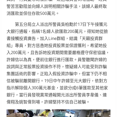
警苦苦勸阻並向婦人說明相關詐騙手法，該婦人最終取
消匯款並保住存款500萬元。
第五分局立人派出所警員吳柏勳於17日下午接獲元
大銀行通報，指稱1名婦人欲匯款200萬元，得知她從臉
書接觸投資廣告，加入Line群組，結識「天籟投資群
組」專員，對方慫恿她投資股票並保證獲利，希望她投
入200萬元，且告訴她投資期間需要嚴格遵守保密協議，
許婦信以為真，便前往銀行進行匯款。員警聽聞許婦的
說詞與正常股票投資操作不符，懷疑婦人可能受到詐騙
集團話術的影響，正陷入假投資詐騙中，但當下仍不相
信被騙就離開銀行。19日中午許婦至元大銀行，依對方
指示解除個人300萬元基金，並欲分成6筆匯款至其他家
銀行，當行員發現異常通報開元派出所警員李韋儀、連
偉翔及姚智偉到場，許婦堅持不信自己被騙。