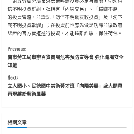
第五分局分局長洪宏榮呼籲投資必定有風險，切勿相
信不明投資群組，號稱有「內線交易」、「穩賺不賠」
的投資管道，並謹記「勿信不明網友教投資」及「勿下
載不明投資軟體」；在投資前也應先做足功課並循政府
認證的官方管道進行投資，才能遠離詐騙，保住荷包。
C
Previous:
南市勞工局舉辦百貨商場危害預防宣導會 強化職場安全
o
知能
n
Next:
t
立人國小、民德國中美術藝才班「向陽美展」盛大開幕
再現繽紛藝術風華
i
n
相關文章
u