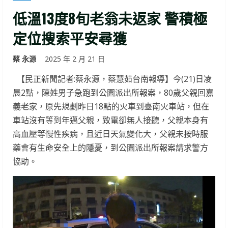
低溫13度8旬老翁未返家 警積極
定位搜索平安尋獲
蔡 永源
2025 年 2 月 21 日
【民正新聞記者:蔡永源，蔡慧茹台南報導】今(21)日凌
晨2點，陳姓男子急跑到公園派出所報案，80歲父親回嘉
義老家，原先規劃昨日18點的火車到臺南火車站，但在
車站沒有等到年邁父親，致電卻無人接聽，父親本身有
高血壓等慢性疾病，且近日天氣變化大，父親未按時服
藥會有生命安全上的隱憂，到公園派出所報案請求警方
協助。