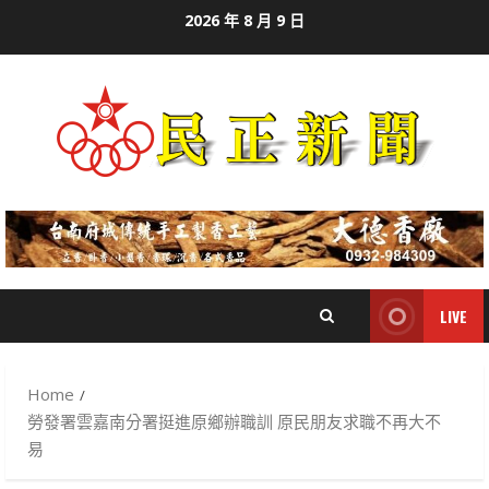
Skip
2026 年 8 月 9 日
to
content
LIVE
Home
勞發署雲嘉南分署挺進原鄉辦職訓 原民朋友求職不再大不
易