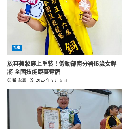
R
e
a
d
i
社會
n
放棄美妝穿上重裝！勞動部南分署16歲女銲
將 全國技能競賽奪牌
g
蔡 永源
2026 年 8 月 6 日