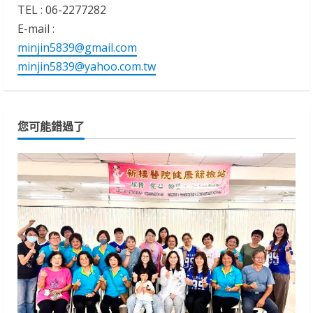
TEL : 06-2277282
E-mail :
minjin5839@gmail.com
minjin5839@yahoo.com.tw
您可能錯過了