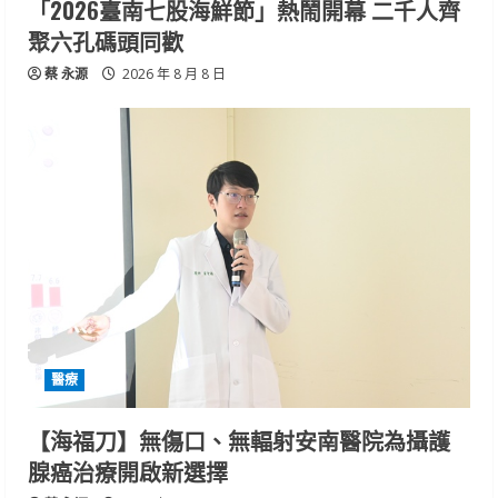
「2026臺南七股海鮮節」熱鬧開幕 二千人齊
聚六孔碼頭同歡
蔡 永源
2026 年 8 月 8 日
醫療
【海福刀】無傷口、無輻射安南醫院為攝護
腺癌治療開啟新選擇