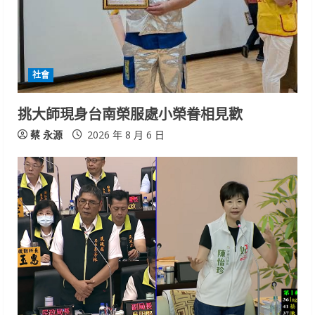
社會
挑大師現身台南榮服處小榮眷相見歡
蔡 永源
2026 年 8 月 6 日