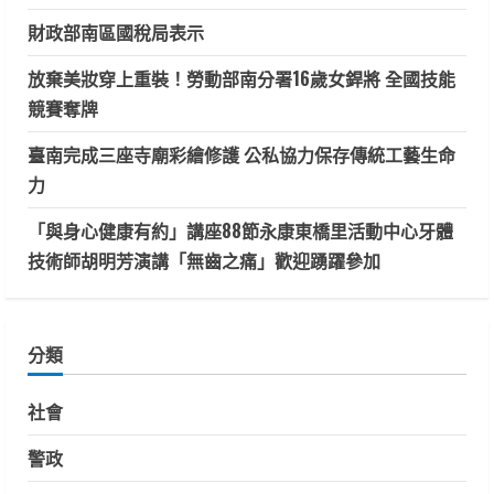
財政部南區國稅局表示
放棄美妝穿上重裝！勞動部南分署16歲女銲將 全國技能
競賽奪牌
臺南完成三座寺廟彩繪修護 公私協力保存傳統工藝生命
力
「與身心健康有約」講座88節永康東橋里活動中心牙體
技術師胡明芳演講「無齒之痛」歡迎踴躍參加
分類
社會
警政