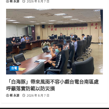
蔡 永源
2026 年 8 月 7 日
台電
「白海豚」帶來風雨不容小覷台電台南區處
呼籲落實防範以防災損
蔡 永源
2026 年 8 月 7 日