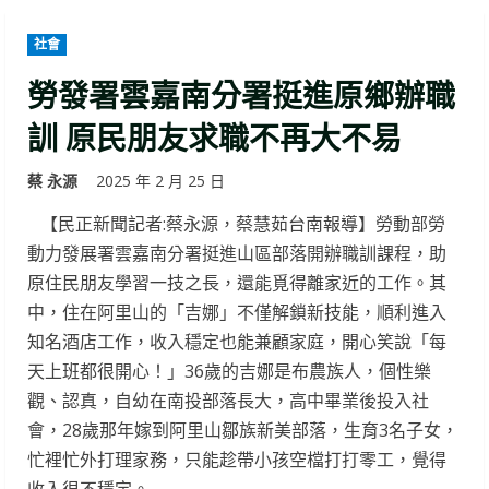
社會
勞發署雲嘉南分署挺進原鄉辦職
訓 原民朋友求職不再大不易
蔡 永源
2025 年 2 月 25 日
【民正新聞記者:蔡永源，蔡慧茹台南報導】勞動部勞
動力發展署雲嘉南分署挺進山區部落開辦職訓課程，助
原住民朋友學習一技之長，還能覓得離家近的工作。其
中，住在阿里山的「吉娜」不僅解鎖新技能，順利進入
知名酒店工作，收入穩定也能兼顧家庭，開心笑說「每
天上班都很開心！」36歲的吉娜是布農族人，個性樂
觀、認真，自幼在南投部落長大，高中畢業後投入社
會，28歲那年嫁到阿里山鄒族新美部落，生育3名子女，
忙裡忙外打理家務，只能趁帶小孩空檔打打零工，覺得