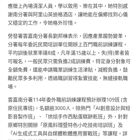
應徵上內場清潔人員，學以致用、樂在其中，她特別感
謝南分署與阿里山英迪格酒店，讓她能在偏鄉找到心儀
又穩定的工作，令她格外珍惜。
勞發署雲嘉南分署長劉邦棟表示，因應產業趨勢變革，
分署每年委託民間培訓單位開辦上百門職前訓練課程，
平均訓後就業率達8成，凡年滿15歲以上，失(待)業者皆
可報名，一般民眾只需負擔2成訓練費，特定身分對象可
全額免費，還能申請職業訓練生活津貼，減輕負擔，鼓
勵民眾多多利用，透過職訓習得紮實技能，無縫接軌職
場。
雲嘉南分署114年委外職前訓練課程預計辦理109班 (含
原住民專班)，名額逾3000人，除熱門「AI創意設計與短
影音製作班」、「烘焙手作西點蛋糕餅乾班」外，針對
原鄉特別開辦「原風料理暨特色小吃技術培訓班」及
「AI生成式工具與自媒體軟體應用實戰班」等課程，詳