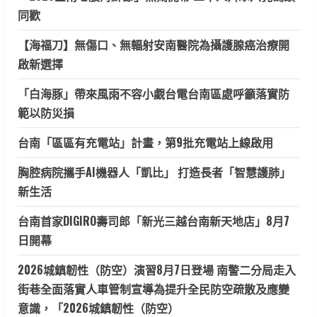
同歡
【海福刀】無傷口、無輻射安南醫院為攝護腺癌治療開
啟新選擇
「白海豚」帶來風雨不容小覷台電台南區處呼籲落實防
範以防災損
台南「區區有充電站」計畫，第9批充電站上線啟用
胸腔病院攜手AI機器人「凱比」 打造長者「智慧護肺」
新生活
台南首家DIGIRO壽司郎「新光三越台南新天地店」8月7
日開幕
2026城鎮韌性（防空）演習8月7日登場 南警二分局走入
街巷全面落實人車管制宣導為提升全民防空疏散及應變
意識，「2026城鎮韌性（防空）