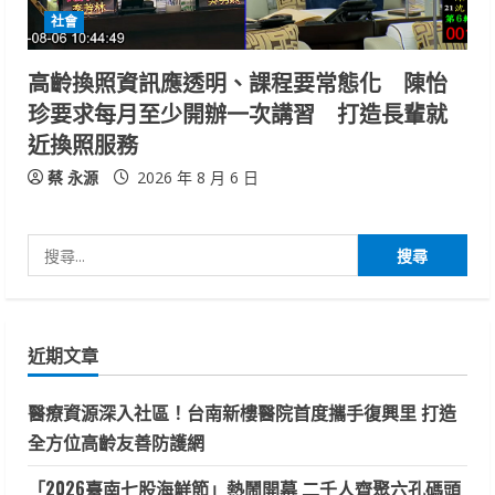
社會
高齡換照資訊應透明、課程要常態化 陳怡
珍要求每月至少開辦一次講習 打造長輩就
近換照服務
蔡 永源
2026 年 8 月 6 日
搜
尋
關
鍵
近期文章
字:
醫療資源深入社區！台南新樓醫院首度攜手復興里 打造
全方位高齡友善防護網
「2026臺南七股海鮮節」熱鬧開幕 二千人齊聚六孔碼頭