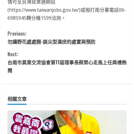
情可至台灣就業通網站
(https://www.taiwanjobs.gov.tw/)或撥打南分署電話06-
6985945轉分機1599洽詢。
C
Previous:
勿讓野花處處開-談尖型濕疣的處置與預防
o
Next:
n
台南市異業交流協會第11屆理事長蔡榮心走馬上任典禮熱
t
鬧
i
n
相關文章
u
e