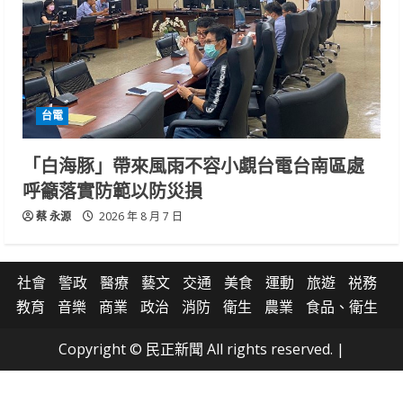
台電
「白海豚」帶來風雨不容小覷台電台南區處
呼籲落實防範以防災損
蔡 永源
2026 年 8 月 7 日
社會
警政
醫療
藝文
交通
美食
運動
旅遊
祱務
教育
音樂
商業
政治
消防
衛生
農業
食品、衛生
Copyright © 民正新聞 All rights reserved.
|