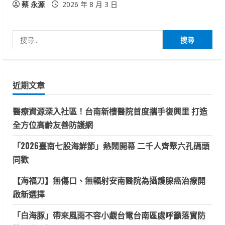
蔡 永源
2026 年 8 月 3 日
搜
尋
關
鍵
近期文章
字:
醫療資源深入社區！台南新樓醫院首度攜手復興里 打造
全方位高齡友善防護網
「2026臺南七股海鮮節」熱鬧開幕 二千人齊聚六孔碼頭
同歡
【海福刀】無傷口、無輻射安南醫院為攝護腺癌治療開
啟新選擇
「白海豚」帶來風雨不容小覷台電台南區處呼籲落實防