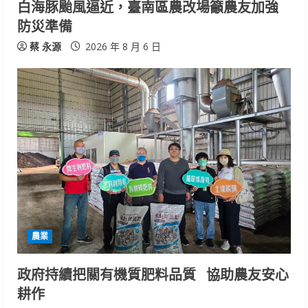
白海豚颱風逼近，臺南區農改場籲農友加強
防災準備
蔡 永源
2026 年 8 月 6 日
農業
政府持續把關有機質肥料品質 協助農友安心
耕作