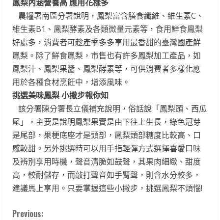
鳳梨內涵營養高 應用花樣多
農糧署南區分署說明，鳳梨富含膳食纖維、維生素C、
維生素B1、鳳梨酵素及各類微量元素等，食用鮮食鳳梨
好處多，消費者可趁產季多多享用最香甜的臺灣國產鮮
鳳梨。除了鮮食鳳梨，市售也有許多鳳梨加工產品，如
鳳梨汁、鳳梨果醬、鳳梨酵素等，可供消費者多樣化應
用於各種食材烹飪中，增添風味。
挑選美味鳳梨 小撇步報你知
該分署陳分署長立儀補充說明，俗話說「鳳梨頭、西瓜
尾」，主要是說明鳳梨果實是由下往上生長，綠色冠芽
是尾部，果梗底座才是頭部，鳳梨頭部糖度比較高、口
感較甜。另外挑選時可以用手指輕彈方式選擇喜愛口味
及辨別享用時機，聲音清脆如鼓聲，其果肉細緻、甜度
高，較耐儲存，而敲打聲音如手臂聲，則含水分較多，
建議馬上享用。只要掌握這些小撇步，挑選鳳梨不煩惱!
C
Previous: