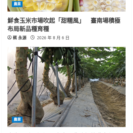
d
農業
i
鮮食玉米市場吹起「甜糯風」 臺南場積極
n
布局新品種育種
g
蔡 永源
2026 年 8 月 6 日
農業