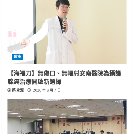
醫療
【海福刀】無傷口、無輻射安南醫院為攝護
腺癌治療開啟新選擇
蔡 永源
2026 年 8 月 7 日