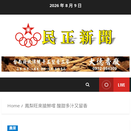
Skip
2026 年 8 月 9 日
to
content
LIVE
Home
鳳梨旺來搶鮮嚐 酸甜多汁又留香
農業