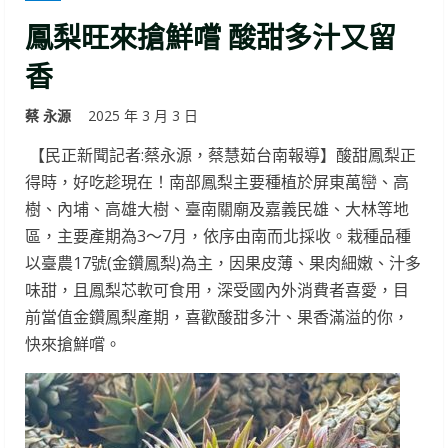
鳳梨旺來搶鮮嚐 酸甜多汁又留
香
蔡 永源
2025 年 3 月 3 日
【民正新聞記者:蔡永源，蔡慧茹台南報導】酸甜鳳梨正
得時，好吃趁現在！南部鳳梨主要種植於屏東萬巒、高
樹、內埔、高雄大樹、臺南關廟及嘉義民雄、大林等地
區，主要產期為3～7月，依序由南而北採收。栽種品種
以臺農17號(金鑽鳳梨)為主，因果皮薄、果肉細嫩、汁多
味甜，且鳳梨芯軟可食用，深受國內外消費者喜愛，目
前當值金鑽鳳梨產期，喜歡酸甜多汁、果香滿溢的你，
快來搶鮮嚐。