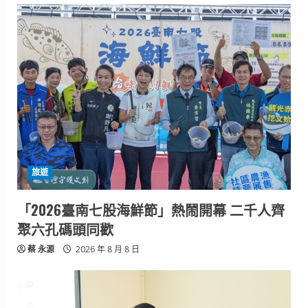
旅遊
「2026臺南七股海鮮節」熱鬧開幕 二千人齊
聚六孔碼頭同歡
蔡 永源
2026 年 8 月 8 日