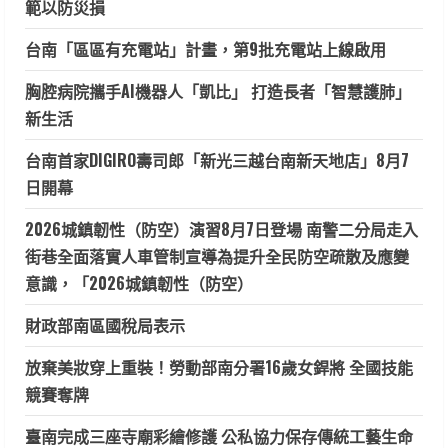
範以防災損
台南「區區有充電站」計畫，第9批充電站上線啟用
胸腔病院攜手AI機器人「凱比」 打造長者「智慧護肺」
新生活
台南首家DIGIRO壽司郎「新光三越台南新天地店」8月7
日開幕
2026城鎮韌性（防空）演習8月7日登場 南警二分局走入
街巷全面落實人車管制宣導為提升全民防空疏散及應變
意識，「2026城鎮韌性（防空）
財政部南區國稅局表示
放棄美妝穿上重裝！勞動部南分署16歲女銲將 全國技能
競賽奪牌
臺南完成三座寺廟彩繪修護 公私協力保存傳統工藝生命