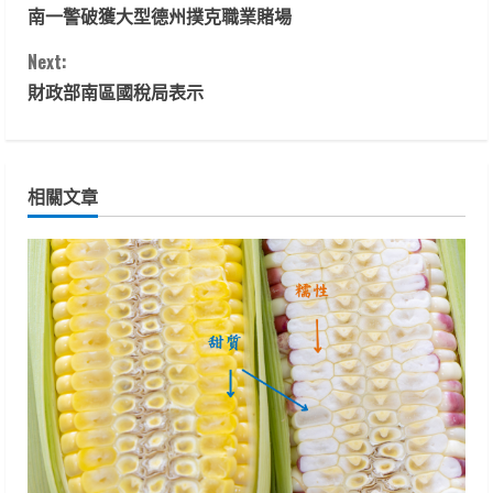
南一警破獲大型德州撲克職業賭場
o
Next:
n
財政部南區國稅局表示
t
i
相關文章
n
u
e
R
e
a