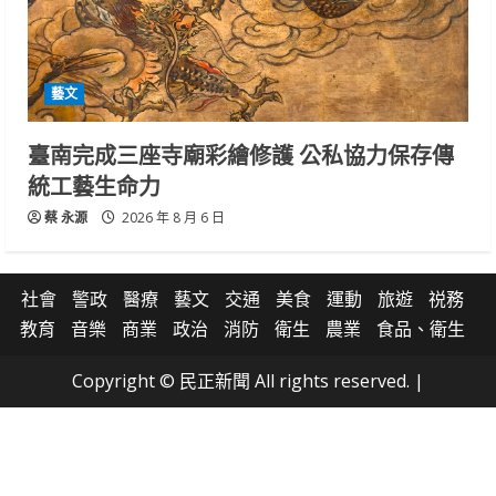
藝文
臺南完成三座寺廟彩繪修護 公私協力保存傳
統工藝生命力
蔡 永源
2026 年 8 月 6 日
社會
警政
醫療
藝文
交通
美食
運動
旅遊
祱務
教育
音樂
商業
政治
消防
衛生
農業
食品、衛生
Copyright © 民正新聞 All rights reserved.
|