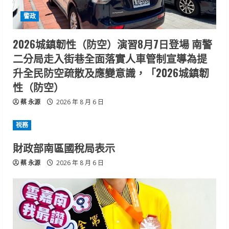
警政
2026城鎮韌性（防空）演習8月7日登場 南警
二分局走入街巷全面落實人車管制宣導為提
升全民防空疏散及應變意識，「2026城鎮韌
性（防空）
蔡 永源
2026 年 8 月 6 日
祱務
財政部南區國稅局表示
蔡 永源
2026 年 8 月 6 日