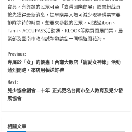
寶典，有興趣的民眾可至「臺灣國際蘭展」臉書粉絲頁
搶先獲得最新消息，提早購票入場可減少現場購票需要
排隊等待的時間，想要來參觀的民眾，可透過ibon、
Fami、ACCUPASS活動通、KLOOK等購買蘭展門票，農
業部及臺南市政府誠摯邀請您一同暢遊蘭花海。
C
Previous:
專屬於「女」的優惠！台南大飯店「寵愛女神節」活動
o
熱烈開跑，來店用餐送好禮
n
Next:
t
兒少協會創會二十年 正式更名台南市全人教育及兒少發
展協會
i
n
相關文章
u