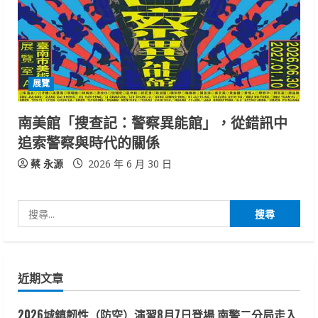
展覽
南美館「搜查記：警察異能館」，從錯訊中
追索警察與時代的關係
蔡 永源
2026 年 6 月 30 日
搜
尋
關
鍵
近期文章
字:
2026城鎮韌性（防空）演習8月7日登場 南警二分局走入