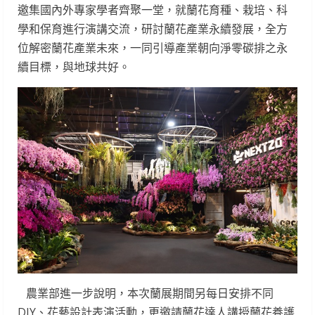
邀集國內外專家學者齊聚一堂，就蘭花育種、栽培、科
學和保育進行演講交流，研討蘭花產業永續發展，全方
位解密蘭花產業未來，一同引導產業朝向淨零碳排之永
續目標，與地球共好。
農業部進一步說明，本次蘭展期間另每日安排不同
DIY、花藝設計表演活動，更邀請蘭花達人講授蘭花養護