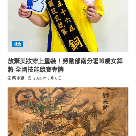
社會
放棄美妝穿上重裝！勞動部南分署16歲女銲
將 全國技能競賽奪牌
蔡 永源
2026 年 8 月 6 日