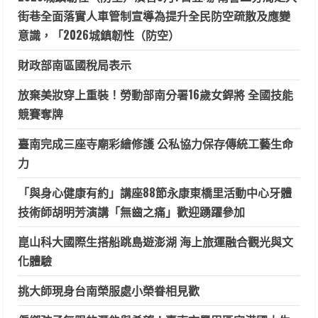
街巷全面落實人車管制宣導為提升全民防空疏散及應變
意識，「2026城鎮韌性（防空）
財政部南區國稅局表示
放棄美妝穿上重裝！勞動部南分署16歲女銲將 全國技能
競賽奪牌
臺南完成三座寺廟彩繪修護 公私協力保存傳統工藝生命
力
「與身心健康有約」講座88節永康東橋里活動中心牙體
技術師胡明芳演講「無齒之痛」歡迎踴躍參加
崑山科大國際生搭船跳島遊澎湖 海上旅運融合觀光與文
化體驗
挑大師現身台南榮服處小榮眷相見歡