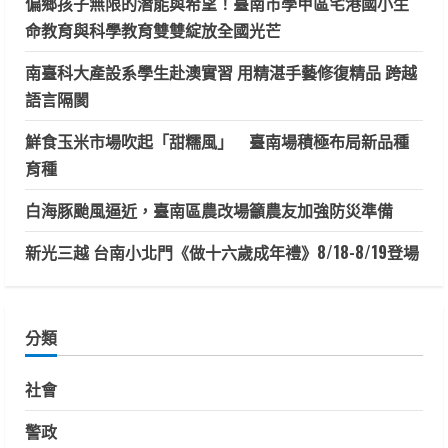
偏鄉孩子無限的潛能與希望！臺南市學甲區宅港國小生
命教育與科學教育雙雙綻放全國光芒
南臺科大產設系學生赴澳實習 用精湛手藝修復精品 跨越
語言隔閡
鮮食玉米市場吹起「甜糯風」 臺南場積極布局新品種
育種
白海豚颱風逼近，臺南區農改場籲農友加強防災準備
新光三越 台南小北門《做十六歲成年禮》8/18-8/19登場
分類
社會
警政