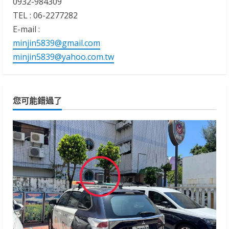
0932-984309
TEL : 06-2277282
E-mail :
minjin5839@gmail.com
minjin5839@yahoo.com.tw
您可能錯過了