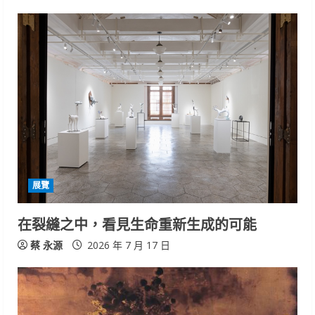
e
R
e
a
d
i
展覽
n
在裂縫之中，看見生命重新生成的可能
g
蔡 永源
2026 年 7 月 17 日