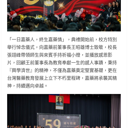
「一日嘉藥人，終生嘉藥情」，典禮開始前，校方特別
舉行悼念儀式，向嘉藥前董事長王昭雄博士致敬，校長
張翊峰帶領師生與來賓手持祈福小燈，並播放感恩影
片，回顧王前董事長為教育奉獻一生的感人事蹟，秉持
『興學濟世』的精神，不僅為嘉藥奠定堅實基礎，更在
台灣醫藥教育發展上立下不朽里程碑，嘉藥將承襲其精
神，持續邁向卓越。