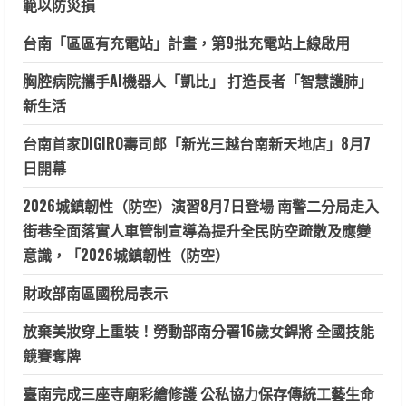
範以防災損
台南「區區有充電站」計畫，第9批充電站上線啟用
胸腔病院攜手AI機器人「凱比」 打造長者「智慧護肺」
新生活
台南首家DIGIRO壽司郎「新光三越台南新天地店」8月7
日開幕
2026城鎮韌性（防空）演習8月7日登場 南警二分局走入
街巷全面落實人車管制宣導為提升全民防空疏散及應變
意識，「2026城鎮韌性（防空）
財政部南區國稅局表示
放棄美妝穿上重裝！勞動部南分署16歲女銲將 全國技能
競賽奪牌
臺南完成三座寺廟彩繪修護 公私協力保存傳統工藝生命