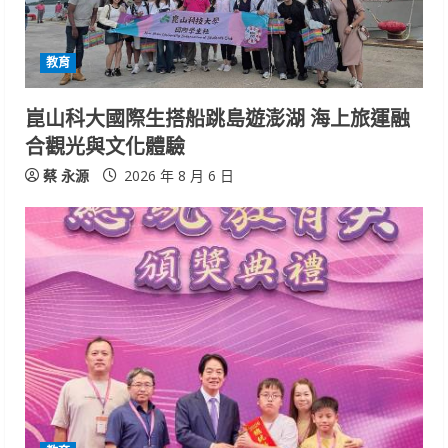
教育
崑山科大國際生搭船跳島遊澎湖 海上旅運融
合觀光與文化體驗
蔡 永源
2026 年 8 月 6 日