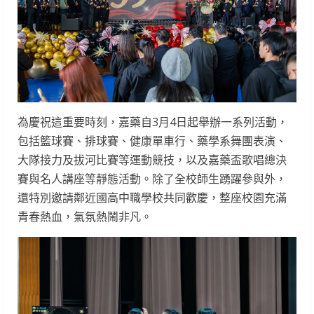
為慶祝這重要時刻，嘉藥自3月4日起舉辦一系列活動，
包括籃球賽、排球賽、健康單車行、藥學系舞團表演、
大隊接力及拔河比賽等運動競技，以及嘉藥盃歌唱總決
賽與名人講座等靜態活動。除了全校師生踴躍參與外，
還特別邀請鄰近國高中職學校共同歡慶，整座校園充滿
青春熱血，氣氛熱鬧非凡。