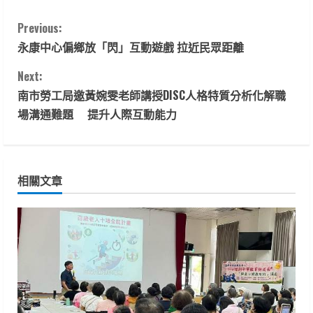
C
Previous:
永康中心偏鄉放「閃」互動遊戲 拉近民眾距離
o
Next:
n
南市勞工局邀黃婉雯老師講授DISC人格特質分析化解職
t
場溝通難題 提升人際互動能力
i
n
相關文章
u
e
R
e