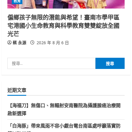
教育
偏鄉孩子無限的潛能與希望！臺南市學甲區
宅港國小生命教育與科學教育雙雙綻放全國
光芒
蔡 永源
2026 年 8 月 6 日
搜
尋
關
鍵
近期文章
字:
【海福刀】無傷口、無輻射安南醫院為攝護腺癌治療開
啟新選擇
「白海豚」帶來風雨不容小覷台電台南區處呼籲落實防