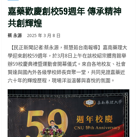
嘉藥歡慶創校59週年 傳承精神
共創輝煌
蔡 永源
2025 年 3 月 8 日
【民正新聞記者:蔡永源，蔡慧茹台南報導】嘉南藥理大
學迎來創校59週年，於3月8日上午在該校紹宗體育館舉
辦59校慶典禮暨運動會開幕儀式。來自各地校友、社會
賢達與國內外各級學校師長齊聚一堂，共同見證嘉藥近
六十年的輝煌歷程，現場洋溢溫馨與喜悅的氛圍。