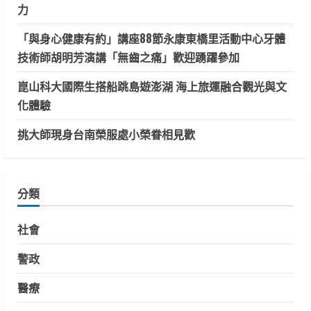
力
「與身心健康有約」講座88節永康東橋里活動中心牙體
技術師胡明芳演講「無齒之痛」歡迎踴躍參加
崑山科大國際生搭船跳島遊澎湖 海上旅運融合觀光與文
化體驗
挑大師現身台南榮服處小榮眷相見歡
分類
社會
警政
醫療