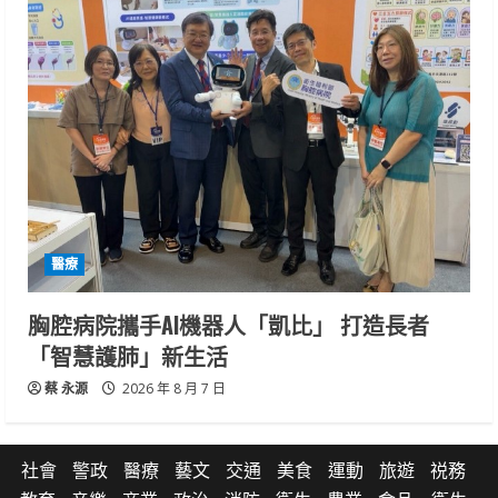
醫療
胸腔病院攜手AI機器人「凱比」 打造長者
「智慧護肺」新生活
蔡 永源
2026 年 8 月 7 日
社會
警政
醫療
藝文
交通
美食
運動
旅遊
祱務