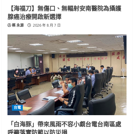
【海福刀】無傷口、無輻射安南醫院為攝護
腺癌治療開啟新選擇
蔡 永源
2026 年 8 月 7 日
台電
「白海豚」帶來風雨不容小覷台電台南區處
呼籲落實防範以防災損