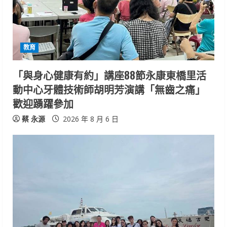
a
d
i
教育
n
「與身心健康有約」講座88節永康東橋里活
動中心牙體技術師胡明芳演講「無齒之痛」
g
歡迎踴躍參加
蔡 永源
2026 年 8 月 6 日