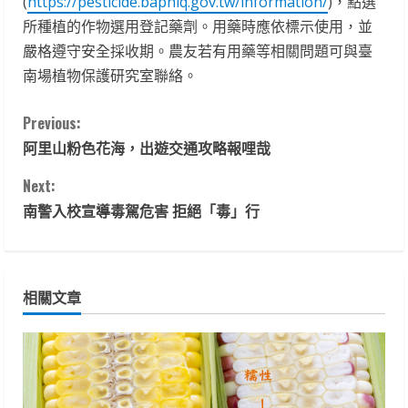
(
https://pesticide.baphiq.gov.tw/information/
)，點選
所種植的作物選用登記藥劑。用藥時應依標示使用，並
嚴格遵守安全採收期。農友若有用藥等相關問題可與臺
南場植物保護研究室聯絡。
C
Previous:
阿里山粉色花海，出遊交通攻略報哩哉
o
Next:
n
南警入校宣導毒駕危害 拒絕「毒」行
t
i
相關文章
n
u
e