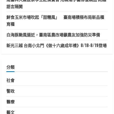
語言隔閡
鮮食玉米市場吹起「甜糯風」 臺南場積極布局新品種
育種
白海豚颱風逼近，臺南區農改場籲農友加強防災準備
新光三越 台南小北門《做十六歲成年禮》8/18-8/19登場
分類
社會
警政
醫療
藝文