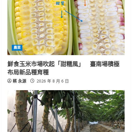
R
e
a
d
農業
i
鮮食玉米市場吹起「甜糯風」 臺南場積極
n
布局新品種育種
g
蔡 永源
2026 年 8 月 6 日