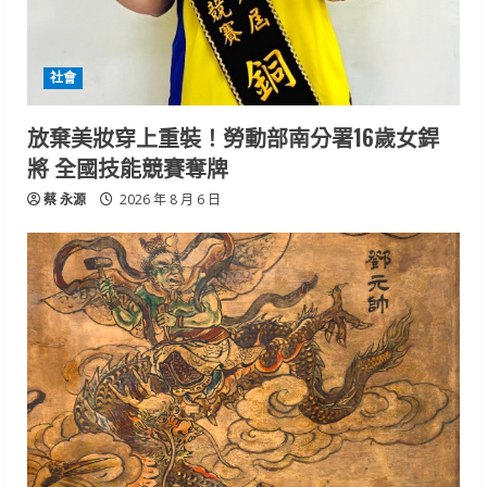
社會
放棄美妝穿上重裝！勞動部南分署16歲女銲
將 全國技能競賽奪牌
蔡 永源
2026 年 8 月 6 日