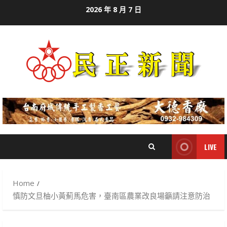
Skip
2026 年 8 月 7 日
to
content
LIVE
Home
慎防文旦柚小黃薊馬危害，臺南區農業改良場籲請注意防治