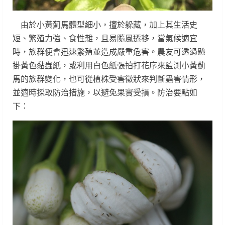
由於小黃薊馬體型細小，擅於躲藏，加上其生活史
短、繁殖力強、食性雜，且易隨風遷移，當氣候適宜
時，族群便會迅速繁殖並造成嚴重危害。農友可透過懸
掛黃色黏蟲紙，或利用白色紙張拍打花序來監測小黃薊
馬的族群變化，也可從植株受害徵狀來判斷蟲害情形，
並適時採取防治措施，以避免果實受損。防治要點如
下：