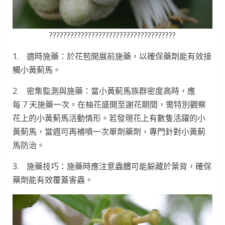
????????????????????????????????????
1. 適時施藥：於花苞開展前施藥，以確保藥劑能有效接
觸小黃薊馬。
2. 密集監測與施藥：當小黃薊馬族群密度高時，應
每 7 天施藥一次。在柚花盛開至謝花期間，需特別觀察
花上的小黃薊馬活動情形。若發現花上有數隻活躍的小
黃薊馬，當週可再補噴一次單劑藥劑，專門針對小黃薊
馬防治。
3. 施藥技巧：施藥時應注意蟲體可能躲藏於葉背，確保
藥劑能有效覆蓋害蟲。