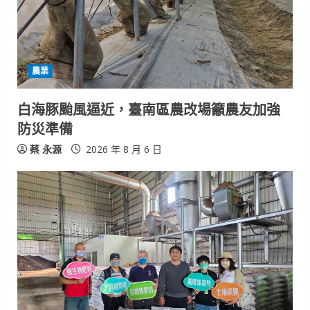
農業
白海豚颱風逼近，臺南區農改場籲農友加強
防災準備
蔡 永源
2026 年 8 月 6 日