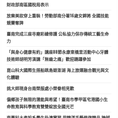
財政部南區國稅局表示
放棄美妝穿上重裝！勞動部南分署16歲女銲將 全國技能
競賽奪牌
臺南完成三座寺廟彩繪修護 公私協力保存傳統工藝生命
力
「與身心健康有約」講座88節永康東橋里活動中心牙體
技術師胡明芳演講「無齒之痛」歡迎踴躍參加
崑山科大國際生搭船跳島遊澎湖 海上旅運融合觀光與文
化體驗
挑大師現身台南榮服處小榮眷相見歡
偏鄉孩子無限的潛能與希望！臺南市學甲區宅港國小生
命教育與科學教育雙雙綻放全國光芒
南臺科大產設系學生赴澳實習 用精湛手藝修復精品 跨越