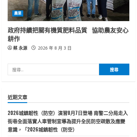
農業
政府持續把關有機質肥料品質 協助農友安心
耕作
蔡 永源
2026 年 8 月 3 日
搜
尋
關
鍵
近期文章
字:
2026城鎮韌性（防空）演習8月7日登場 南警二分局走入
街巷全面落實人車管制宣導為提升全民防空疏散及應變
意識，「2026城鎮韌性（防空）