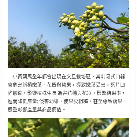
小黃薊馬全年都會出現在文旦栽培區，其刺吸式口器
會危害新梢嫩葉、花器與幼果，導致嫩葉受害，葉片凹
陷皺縮，影響植株生長;為害花穗與花器，影響結果率，
進而降低產量; 侵害幼果，使果皮粗糙，甚至導致落果，
嚴重影響產量與商品價值。