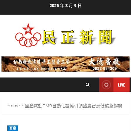
Skip
2026 年 8 月 9 日
to
content
LIVE
Home
國產電動TMR自動化設備引領酪農智慧低碳新趨勢
畜產