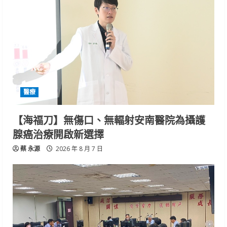
醫療
【海福刀】無傷口、無輻射安南醫院為攝護
腺癌治療開啟新選擇
蔡 永源
2026 年 8 月 7 日