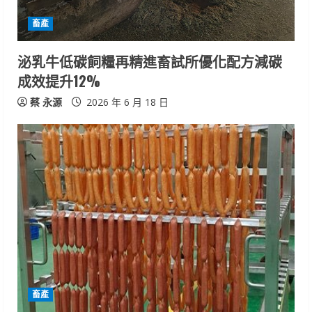
d
畜產
i
泌乳牛低碳飼糧再精進畜試所優化配方減碳
n
成效提升12%
g
蔡 永源
2026 年 6 月 18 日
畜產