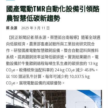
國產電動TMR自動化設備引領酪
農智慧低碳新趨勢
蔡 永源
2025 年 3 月 11 日
【民正新聞記者:蔡永源，蔡慧茹台南報導】隨著全球邁
向低碳經濟，農業部畜產試驗所與工業技術研究院合
作，研發國產電動智慧餵飼設備，整合自動混料與推料
系統，提高餵飼效率並降低碳排放。實測結果顯示，電
動設備於牛隻餵飼過程每噸生乳生產的碳排放約 13 kg
CO
e，較傳統柴油配料車的 24 kg CO
e 減少 45.8%。
2
2
以 100 頭泌乳牛計算，每年可減少約 10,037.5 kg
CO
e，展現電動設備的減碳優勢。
2