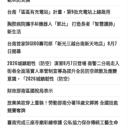
台南「區區有充電站」計畫，第9批充電站上線啟用
胸腔病院攜手AI機器人「凱比」 打造長者「智慧護肺」
新生活
台南首家DIGIRO壽司郎「新光三越台南新天地店」8月7
日開幕
2026城鎮韌性（防空）演習8月7日登場 南警二分局走入
街巷全面落實人車管制宣導為提升全民防空疏散及應變
意識，「2026城鎮韌性（防空）
財政部南區國稅局表示
放棄美妝穿上重裝！勞動部南分署16歲女銲將 全國技能
競賽奪牌
臺南完成三座寺廟彩繪修護 公私協力保存傳統工藝生命