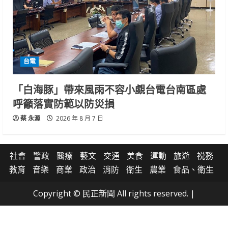
台電
「白海豚」帶來風雨不容小覷台電台南區處
呼籲落實防範以防災損
蔡 永源
2026 年 8 月 7 日
社會
警政
醫療
藝文
交通
美食
運動
旅遊
祱務
教育
音樂
商業
政治
消防
衛生
農業
食品、衛生
Copyright © 民正新聞 All rights reserved.
|