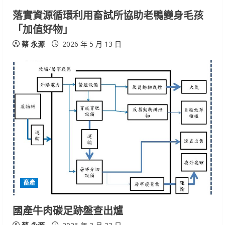
落實資源循環利用畜試所協助老鴨變身毛孩
「加值好物」
蔡 永源
2026 年 5 月 13 日
畜產
國產牛肉碳足跡盤查出爐