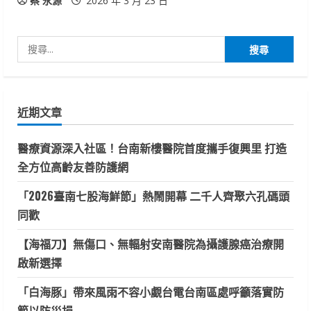
蔡 永源
2026 年 3 月 23 日
搜
尋
關
鍵
近期文章
字:
醫療資源深入社區！台南新樓醫院首度攜手復興里 打造
全方位高齡友善防護網
「2026臺南七股海鮮節」熱鬧開幕 二千人齊聚六孔碼頭
同歡
【海福刀】無傷口、無輻射安南醫院為攝護腺癌治療開
啟新選擇
「白海豚」帶來風雨不容小覷台電台南區處呼籲落實防
範以防災損