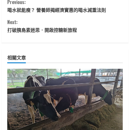
C
Previous:
喝水就能瘦？ 營養師揭經濟實惠的喝水減重法則
o
Next:
n
打破胰島素迷思．開啟控糖新旅程
t
i
相關文章
n
u
e
R
e
a