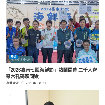
旅遊
「2026臺南七股海鮮節」熱鬧開幕 二千人齊
聚六孔碼頭同歡
蔡 永源
2026 年 8 月 8 日