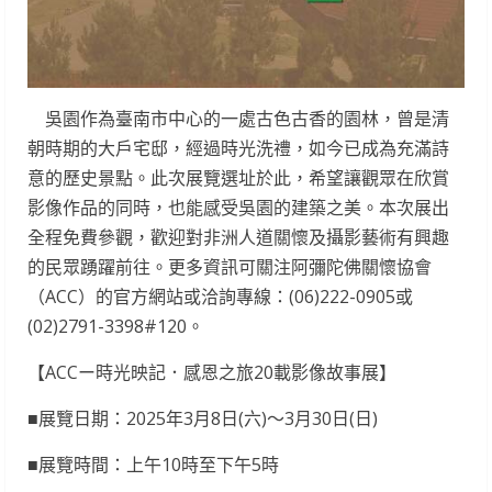
吳園作為臺南市中心的一處古色古香的園林，曾是清
朝時期的大戶宅邸，經過時光洗禮，如今已成為充滿詩
意的歷史景點。此次展覽選址於此，希望讓觀眾在欣賞
影像作品的同時，也能感受吳園的建築之美。本次展出
全程免費參觀，歡迎對非洲人道關懷及攝影藝術有興趣
的民眾踴躍前往。更多資訊可關注阿彌陀佛關懷協會
（ACC）的官方網站或洽詢專線：(06)222-0905或
(02)2791-3398#120。
【ACCー時光映記．感恩之旅20載影像故事展】
■展覽日期：2025年3月8日(六)～3月30日(日)
■展覽時間：上午10時至下午5時