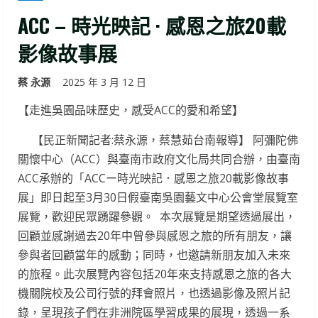
ACC – 時光映記 · 感恩之旅20載
影像故事展
蔡 永源
2025 年 3 月 12 日
【走進吳園品味歷史，感受ACC的愛和希望】
【民正新聞記者:蔡永源，蔡慧茹台南報導】 阿彌陀佛
關懷中心（ACC）與臺南市政府文化局共同合辦，由臺南
ACC承辦的「ACCー時光映記．感恩之旅20載影像故事
展」即日起至3月30日假臺南吳園藝文中心公會堂展覽室
展覽，歡迎民眾踴躍參觀。 本次展覽是期望透過展出，
回顧並感謝過去20年中曾參與感恩之旅的所有朋友，讓
參與者回顧當年的感動；同時，也邀請新朋友加入未來
的旅程。此次展覽內容包括20年來支持感恩之旅的各大
機關院校及公司行號的拜會照片，也透過影像及照片記
錄，呈現孩子們在非洲院區學習成果的展現，透過一系