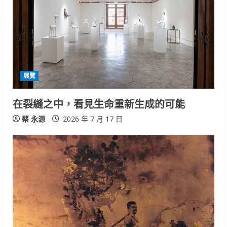
e
a
d
i
展覽
n
在裂縫之中，看見生命重新生成的可能
g
蔡 永源
2026 年 7 月 17 日