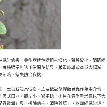
性感染病害，典型症狀包括植株矮化、葉片變小、節間縮
。病株通常無法正常開花結果，嚴重時導致產量大幅減
友忽略，錯失防治良機。
雨、土壤或農具傳播，主要依靠葉蟬類昆蟲作為媒介傳
刺吸式口器，體型小、繁殖快，極易在春季乾燥氣候下大
昆蟲數量」與「拔除病株、清除雜草」，以斷絕感染鏈。