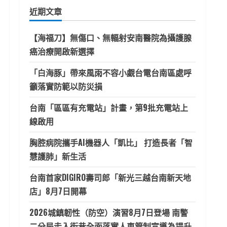
鍵
近期文章
字:
【海福刀】無傷口、無輻射安南醫院為攝護腺
癌治療開啟新選擇
「白海豚」帶來風雨不容小覷台電台南區處呼
籲落實防範以防災損
台南「區區有充電站」計畫，第9批充電站上
線啟用
胸腔病院攜手AI機器人「凱比」 打造長者「智
慧護肺」新生活
台南首家DIGIRO壽司郎「新光三越台南新天地
店」8月7日開幕
2026城鎮韌性（防空）演習8月7日登場 南警
二分局走入街巷全面落實人車管制宣導為提升