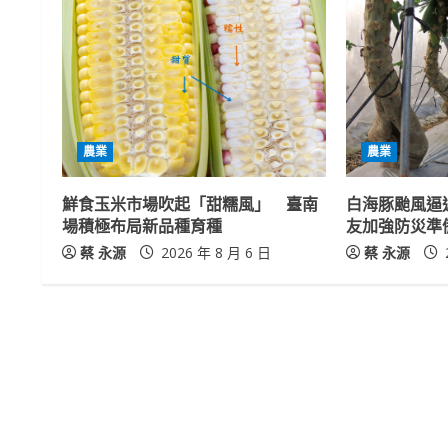
n
u
e
R
農業
農業
e
鮮食玉米市場吹起「甜糯風」 臺南
白海豚颱風逼
a
場積極布局新品種育種
友加強防災準
蔡 永源
2026 年 8 月 6 日
蔡 永源
d
i
n
g