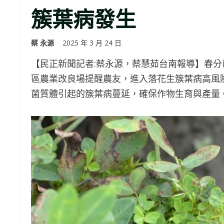
簇葉病發生
蔡 永源
2025 年 3 月 24 日
【民正新聞記者:蔡永源，蔡慧茹台南報導】春
區農業改良場提醒農友，進入落花生簇葉病高風
菌質體引起的簇葉病蔓延，確保作物生育與產量