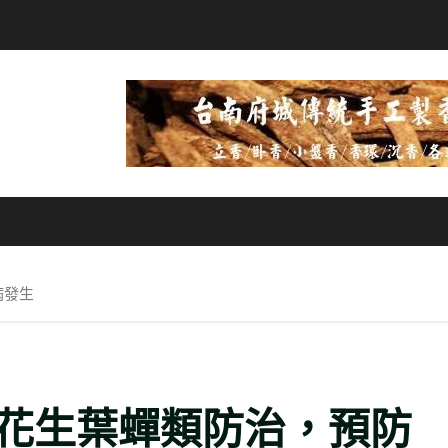
病發生
花生葉蟬類防治，預防