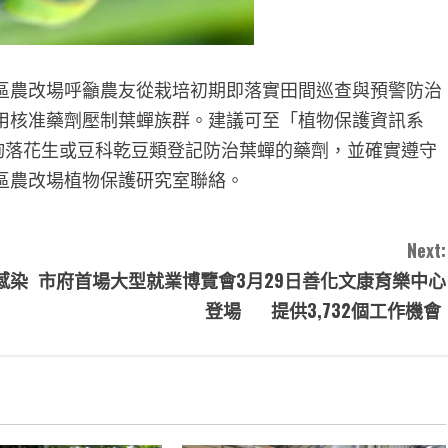
區農改場呼籲農友從栽培初期即落實田間巡查與預警防治
用核准藥劑壓制葉蟬族群。建議可至「植物保護資訊系
w/ppm/）查詢落花生或豆科乾豆類登記防治葉蟬的藥劑，並確實遵守
區農改場植物保護研究室聯絡。
Next:
感染
市府首場大型就業博覽會3月29日善化文康育樂中心
登場 提供3,732個工作機會