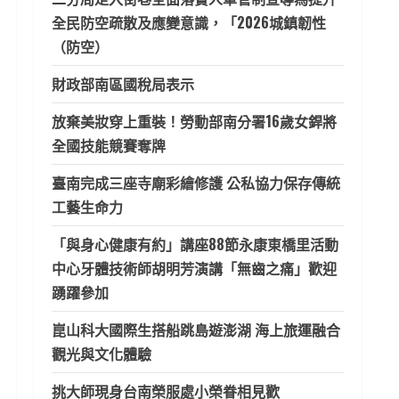
全民防空疏散及應變意識，「2026城鎮韌性
（防空）
財政部南區國稅局表示
放棄美妝穿上重裝！勞動部南分署16歲女銲將
全國技能競賽奪牌
臺南完成三座寺廟彩繪修護 公私協力保存傳統
工藝生命力
「與身心健康有約」講座88節永康東橋里活動
中心牙體技術師胡明芳演講「無齒之痛」歡迎
踴躍參加
崑山科大國際生搭船跳島遊澎湖 海上旅運融合
觀光與文化體驗
挑大師現身台南榮服處小榮眷相見歡