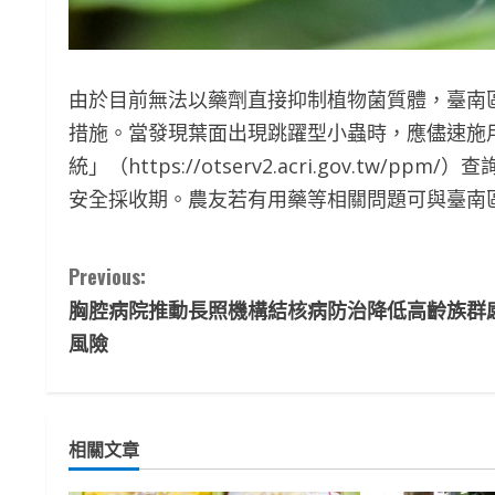
由於目前無法以藥劑直接抑制植物菌質體，臺南
措施。當發現葉面出現跳躍型小蟲時，應儘速施
統」（https://otserv2.acri.gov.t
安全採收期。農友若有用藥等相關問題可與臺南
C
Previous:
胸腔病院推動長照機構結核病防治降低高齡族群
o
風險
n
t
相關文章
i