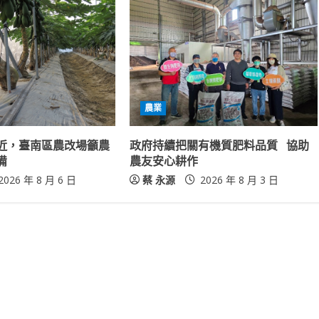
農業
近，臺南區農改場籲農
政府持續把關有機質肥料品質 協助
備
農友安心耕作
2026 年 8 月 6 日
蔡 永源
2026 年 8 月 3 日