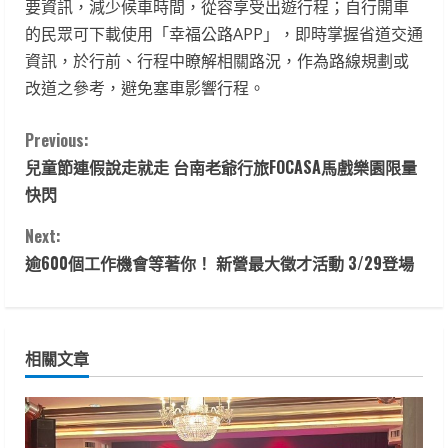
要資訊，減少候車時間，從容享受出遊行程；自行開車
的民眾可下載使用「幸福公路APP」，即時掌握省道交通
資訊，於行前、行程中瞭解相關路況，作為路線規劃或
改道之參考，避免塞車影響行程。
C
Previous:
兒童節連假說走就走 台南老爺行旅FOCASA馬戲樂園限量
o
快閃
n
Next:
t
逾600個工作機會等著你！ 新營最大徵才活動 3/29登場
i
n
相關文章
u
e