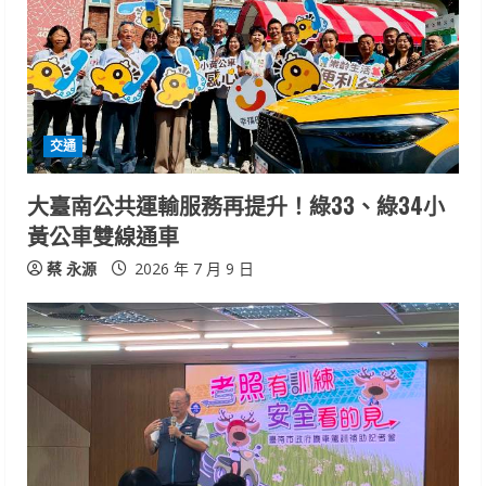
交通
大臺南公共運輸服務再提升！綠33、綠34小
黃公車雙線通車
蔡 永源
2026 年 7 月 9 日