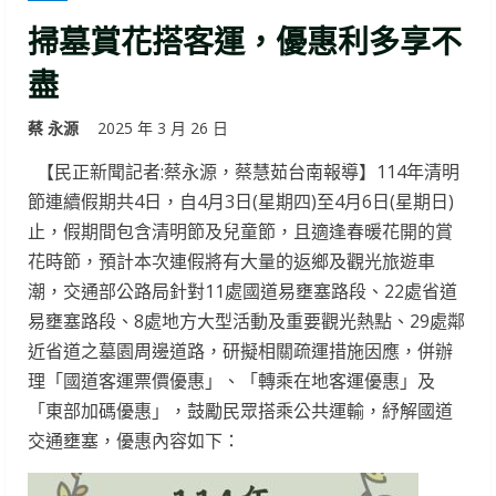
掃墓賞花搭客運，優惠利多享不
盡
蔡 永源
2025 年 3 月 26 日
【民正新聞記者:蔡永源，蔡慧茹台南報導】114年清明
節連續假期共4日，自4月3日(星期四)至4月6日(星期日)
止，假期間包含清明節及兒童節，且適逢春暖花開的賞
花時節，預計本次連假將有大量的返鄉及觀光旅遊車
潮，交通部公路局針對11處國道易壅塞路段、22處省道
易壅塞路段、8處地方大型活動及重要觀光熱點、29處鄰
近省道之墓園周邊道路，研擬相關疏運措施因應，併辦
理「國道客運票價優惠」、「轉乘在地客運優惠」及
「東部加碼優惠」，鼓勵民眾搭乘公共運輸，紓解國道
交通壅塞，優惠內容如下：