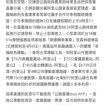
的賞花空間，交通部公路局與農業部林業及自然保育署
嘉義分署、交通部觀光署阿里山國家風景區管理處、嘉
義縣政府及客運業者等單位攜手合作花季相關疏運措
施，於花季期間的週休2日及連續假期的上午6時至11
時，在嘉義端台18線66K湖底處至88.2K阿里山森林遊樂
區進行交通管制，禁止小型車進入，小型車須於台18線
61k樂野服務區停車搭乘「疏運轉乘專車」至森林遊樂區
(交通管制至4月6日)，黃萬益所長籲請國人一同響應「幸
福綠色運輸」，善用大眾運輸工具，到阿里山可選擇搭
乘【7329高鐵嘉義站─阿里山】、【7322臺鐵嘉義站─阿
里山】、【1835臺北轉運站─阿里山】、及【6739日月
潭─阿里山】等4條公共運輸客運路線，憑車票可享入園
門票150元優惠價，搭乘高鐵+台灣好行阿里山線也有標
準車廂來回85折的高鐵聯票優惠，請國人多多利用。
搭乘客運的民眾可下載使用「公路客運ibus APP」，查
詢公車動態資訊、客運路線、票價、班次與時刻表等必