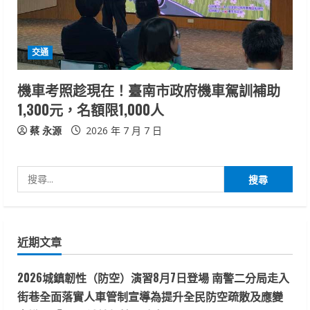
交通
機車考照趁現在！臺南市政府機車駕訓補助
1,300元，名額限1,000人
蔡 永源
2026 年 7 月 7 日
搜
尋
關
鍵
近期文章
字:
2026城鎮韌性（防空）演習8月7日登場 南警二分局走入
街巷全面落實人車管制宣導為提升全民防空疏散及應變