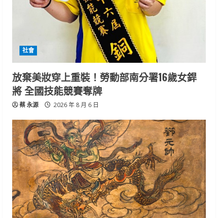
社會
放棄美妝穿上重裝！勞動部南分署16歲女銲
將 全國技能競賽奪牌
蔡 永源
2026 年 8 月 6 日