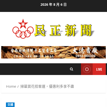
Skip
2026 年 8 月 6 日
to
content
LIVE
Home
掃墓賞花搭客運，優惠利多享不盡
交通