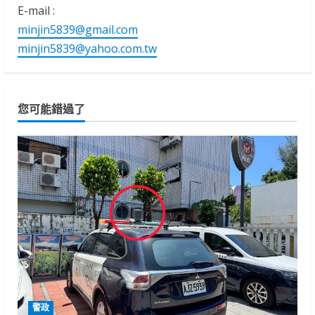
E-mail :
minjin5839@gmail.com
minjin5839@yahoo.com.tw
您可能錯過了
警政