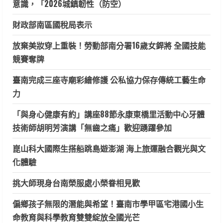
意識，「2026城鎮韌性（防空）
財政部南區國稅局表示
放棄美妝穿上重裝！勞動部南分署16歲女銲將 全國技能
競賽奪牌
臺南完成三座寺廟彩繪修護 公私協力保存傳統工藝生命
力
「與身心健康有約」講座88節永康東橋里活動中心牙體
技術師胡明芳演講「無齒之痛」歡迎踴躍參加
崑山科大國際生搭船跳島遊澎湖 海上旅運融合觀光與文
化體驗
挑大師現身台南榮服處小榮眷相見歡
偏鄉孩子無限的潛能與希望！臺南市學甲區宅港國小生
命教育與科學教育雙雙綻放全國光芒