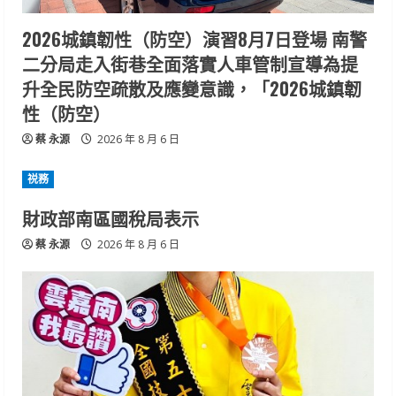
2026城鎮韌性（防空）演習8月7日登場 南警
二分局走入街巷全面落實人車管制宣導為提
升全民防空疏散及應變意識，「2026城鎮韌
性（防空）
蔡 永源
2026 年 8 月 6 日
祱務
財政部南區國稅局表示
蔡 永源
2026 年 8 月 6 日