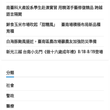
南臺科大產設系學生赴澳實習 用精湛手藝修復精品 跨越
語言隔閡
鮮食玉米市場吹起「甜糯風」 臺南場積極布局新品種
育種
白海豚颱風逼近，臺南區農改場籲農友加強防災準備
新光三越 台南小北門《做十六歲成年禮》8/18-8/19登場
分類
社會
警政
醫療