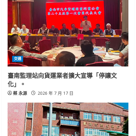
R
e
a
d
i
交通
n
臺南監理站向貨運業者擴大宣導「停讓文
化」。
g
蔡 永源
2026 年 7 月 17 日