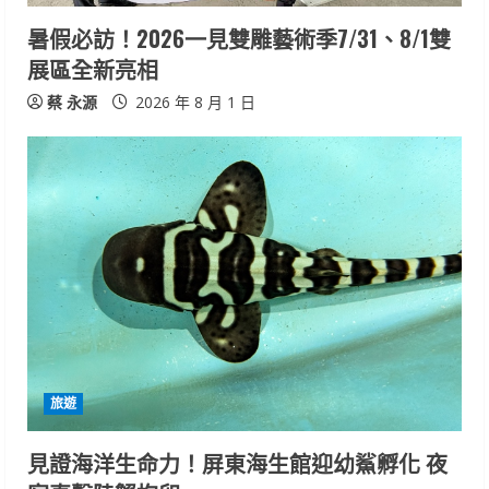
n
暑假必訪！2026一見雙雕藝術季7/31、8/1雙
展區全新亮相
g
蔡 永源
2026 年 8 月 1 日
旅遊
見證海洋生命力！屏東海生館迎幼鯊孵化 夜