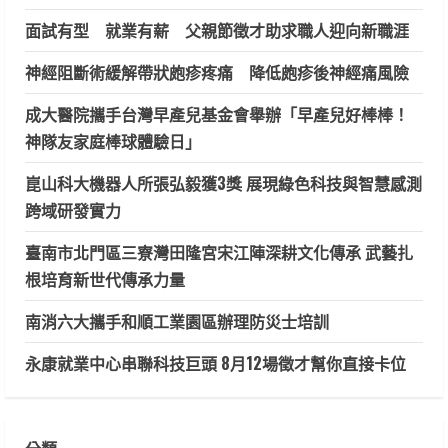
面試有型 就業有薪 父親節徵才助求職人迎向新職涯
神經阻斷術緩解帶狀皰疹疼痛 降低皰疹後神經痛風險
成大醫院攜手台灣早產兒基金會舉辦「早產兒好棒棒！
神隊友家庭棒球體驗日」
崑山科大機器人所張弘毅獲3獎 展現綠色科技與智慧感測
跨域研發實力
臺南市北門區三寮灣田隆宮宋江陣深耕文化傳承 武藝扎
根培育新世代傳承力量
南消六大攜手和順工業園區辦理防災士培訓
永康就業中心串聯科技巨頭 8月12場徵才幫你直接卡位