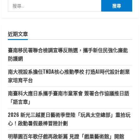
搜
尋
關
鍵
近期文章
字:
臺南移民署聯合檢調宣導反賄選，攜手新住民強化廉能
防護網
南大視設系擔任TNDA核心推動學校 打造AI時代設計創業
家培育平台
南臺科大應日系攜手臺南市童軍會 簽署合作協議推日語
「語言章」
2026 新光三越夏日藝術季登陸「玩具太空總部」重拾玩
心！啟動暑假最棒冒險計劃
明華園百年歌仔戲再啟新篇 見證「戲巢藝術館」開館