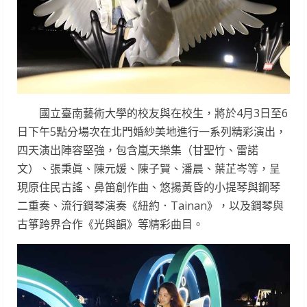
國立臺南藝術大學的校友與在校生，將於4月3日至6
日下午5點分場次在北門婚紗美地進行一系列精彩演出，
四天演出陣容堅強，包含嵐天樂集（甘聖竹、雷諾
文）、張秉眞、陳元媛、陳子賢、潘晨、葉芷岑等，呈
現原住民古謠、鼻笛創作曲、悠揚黃昏的小提琴與鋼琴
二重奏、流行鋼琴演奏《紐約．Tainan》，以及鋼琴與
古箏跨界合作《光與韻》等精彩曲目。