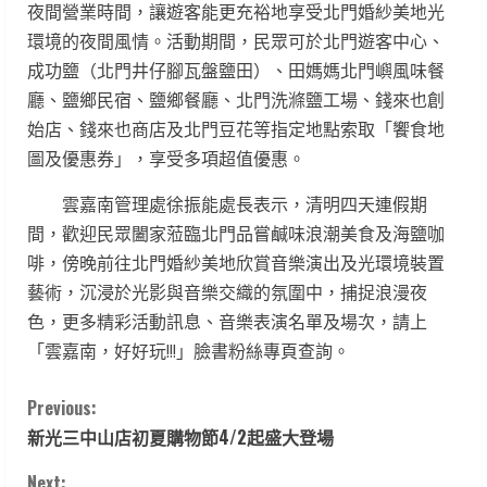
夜間營業時間，讓遊客能更充裕地享受北門婚紗美地光
環境的夜間風情。活動期間，民眾可於北門遊客中心、
成功鹽（北門井仔腳瓦盤鹽田）、田媽媽北門嶼風味餐
廳、鹽鄉民宿、鹽鄉餐廳、北門洗滌鹽工場、錢來也創
始店、錢來也商店及北門豆花等指定地點索取「饗食地
圖及優惠券」，享受多項超值優惠。
雲嘉南管理處徐振能處長表示，清明四天連假期
間，歡迎民眾闔家蒞臨北門品嘗鹹味浪潮美食及海鹽咖
啡，傍晚前往北門婚紗美地欣賞音樂演出及光環境裝置
藝術，沉浸於光影與音樂交織的氛圍中，捕捉浪漫夜
色，更多精彩活動訊息、音樂表演名單及場次，請上
「雲嘉南，好好玩!!!」臉書粉絲專頁查詢。
C
Previous:
新光三中山店初夏購物節4/2起盛大登場
o
Next: