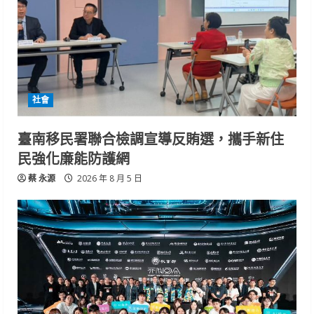
社會
臺南移民署聯合檢調宣導反賄選，攜手新住
民強化廉能防護網
蔡 永源
2026 年 8 月 5 日