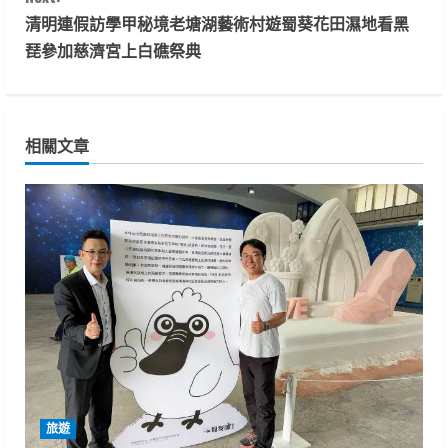
n
清明連假訪學甲秘境老塘湖藝術村遊蜀葵花田濕地看黑
t
琵參加慈濟宮上白礁祭典
i
n
相關文章
u
e
R
e
a
d
i
旅遊