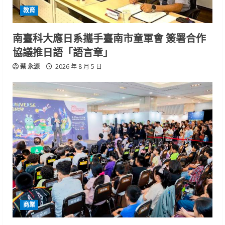
教育
南臺科大應日系攜手臺南市童軍會 簽署合作
協議推日語「語言章」
蔡 永源
2026 年 8 月 5 日
商業