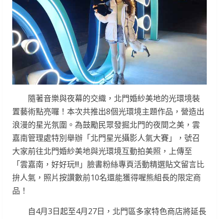
隨著音樂與夜幕的交織，北門婚紗美地的光環境裝
置藝術點亮囉！本次共推出8個光環境主題作品，營造出
浪漫的星光氛圍。為鼓勵民眾發掘北門的夜間之美，雲
嘉南管理處特別舉辦「北門星光攝影人氣大賽」，號召
大家前往北門婚紗美地與光環境互動拍美照，上傳至
「雲嘉南，好好玩!!!」臉書粉絲專頁活動精選貼文留言比
拚人氣，照片按讚數前10名還能獲得喔熊組長的限定商
品！
自4月3日起至4月27日，北門區多家特色商店將延長