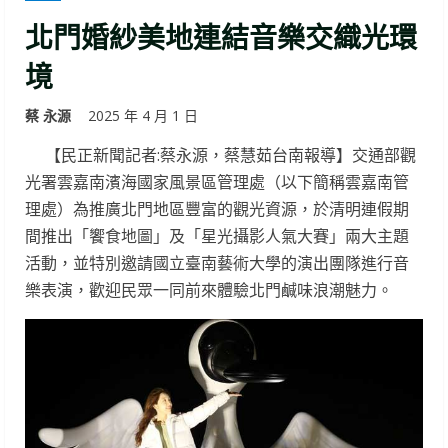
北門婚紗美地連結音樂交織光環
境
蔡 永源
2025 年 4 月 1 日
【民正新聞記者:蔡永源，蔡慧茹台南報導】交通部觀
光署雲嘉南濱海國家風景區管理處（以下簡稱雲嘉南管
理處）為推廣北門地區豐富的觀光資源，於清明連假期
間推出「饗食地圖」及「星光攝影人氣大賽」兩大主題
活動，並特別邀請國立臺南藝術大學的演出團隊進行音
樂表演，歡迎民眾一同前來體驗北門鹹味浪潮魅力。