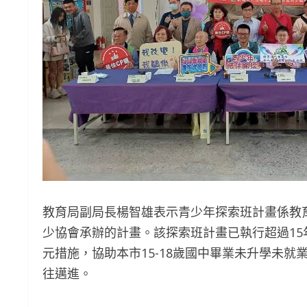
教育局副局長楊智雄表示青少年探索班計畫係教
少協會承辦的計畫。該探索班計畫已執行超過1
元措施，協助本市15-18歲國中畢業未升學未
往邁進。