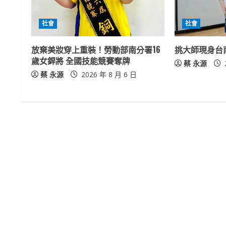
e
社會
社會
R
放棄美妝穿上重裝！勞動部南分署16
挑大師現身台
e
歲女銲將 全國技能競賽奪牌
蔡 永源
a
蔡 永源
2026 年 8 月 6 日
d
i
n
g