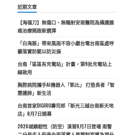
鍵
近期文章
字:
【海福刀】無傷口、無輻射安南醫院為攝護腺
癌治療開啟新選擇
「白海豚」帶來風雨不容小覷台電台南區處呼
籲落實防範以防災損
台南「區區有充電站」計畫，第9批充電站上
線啟用
胸腔病院攜手AI機器人「凱比」 打造長者「智
慧護肺」新生活
台南首家DIGIRO壽司郎「新光三越台南新天地
店」8月7日開幕
2026城鎮韌性（防空）演習8月7日登場 南警
二分局走入街巷全面落實人車管制宣導為提升