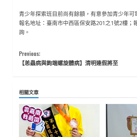
青少年探索班目前尚有餘額，有意參加青少年可
報名地址：臺南市中西區保安路201之1號2樓；報
詢。
C
Previous:
【恙蟲病與鉤端螺旋體病】清明連假將至
o
n
t
相關文章
i
n
u