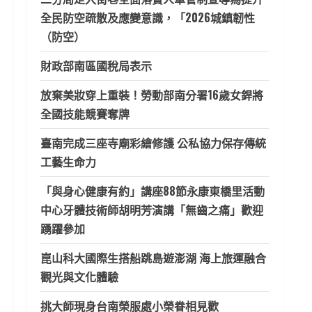
全民防空疏散及應變意識，「2026城鎮韌性
（防空）
財政部南區國稅局表示
放棄美妝穿上重裝！勞動部南分署16歲女銲將
全國技能競賽奪牌
臺南完成三座寺廟彩繪修護 公私協力保存傳統
工藝生命力
「與身心健康有約」講座88節永康東橋里活動
中心牙體技術師胡明芳演講「無齒之痛」歡迎
踴躍參加
崑山科大國際生搭船跳島遊澎湖 海上旅運融合
觀光與文化體驗
挑大師現身台南榮服處小榮眷相見歡