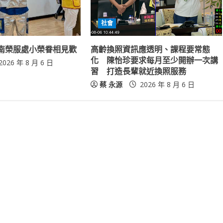
社會
南榮服處小榮眷相見歡
高齡換照資訊應透明、課程要常態
化 陳怡珍要求每月至少開辦一次講
2026 年 8 月 6 日
習 打造長輩就近換照服務
蔡 永源
2026 年 8 月 6 日