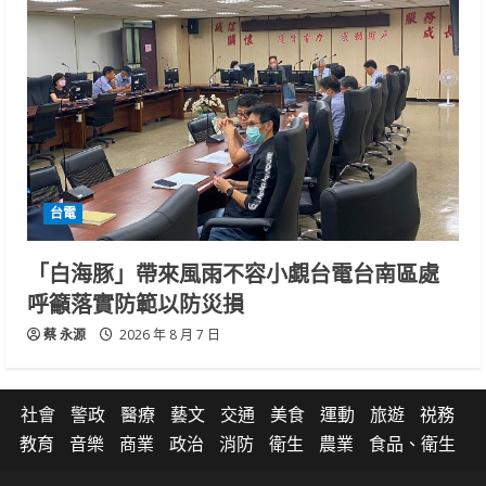
台電
「白海豚」帶來風雨不容小覷台電台南區處
呼籲落實防範以防災損
蔡 永源
2026 年 8 月 7 日
社會
警政
醫療
藝文
交通
美食
運動
旅遊
祱務
教育
音樂
商業
政治
消防
衛生
農業
食品、衛生