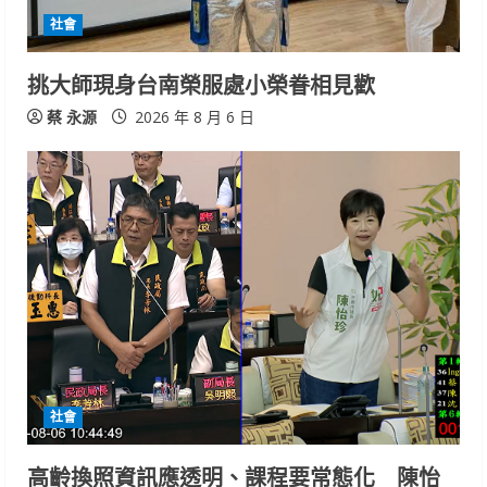
社會
挑大師現身台南榮服處小榮眷相見歡
蔡 永源
2026 年 8 月 6 日
社會
高齡換照資訊應透明、課程要常態化 陳怡