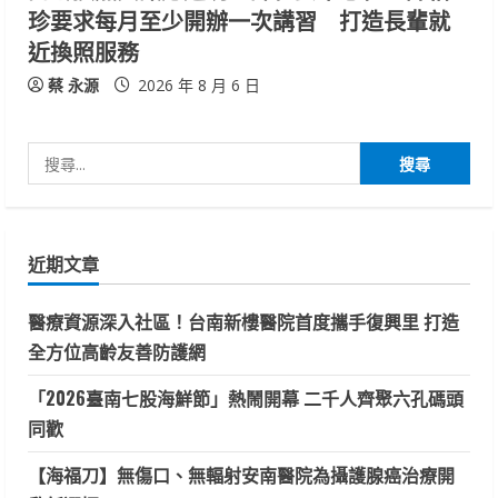
珍要求每月至少開辦一次講習 打造長輩就
近換照服務
蔡 永源
2026 年 8 月 6 日
搜
尋
關
鍵
近期文章
字:
醫療資源深入社區！台南新樓醫院首度攜手復興里 打造
全方位高齡友善防護網
「2026臺南七股海鮮節」熱鬧開幕 二千人齊聚六孔碼頭
同歡
【海福刀】無傷口、無輻射安南醫院為攝護腺癌治療開