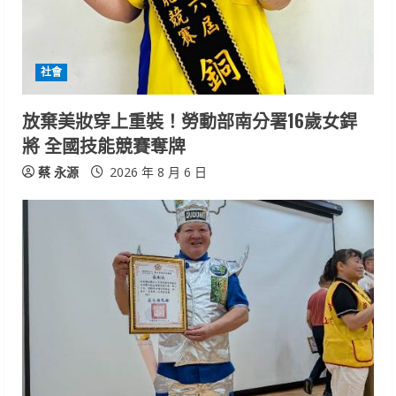
a
d
社會
i
放棄美妝穿上重裝！勞動部南分署16歲女銲
n
將 全國技能競賽奪牌
g
蔡 永源
2026 年 8 月 6 日