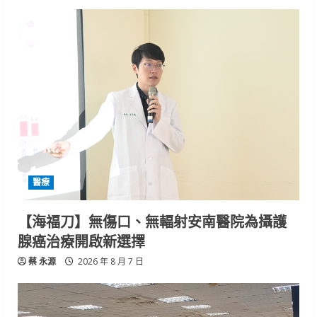
醫療
【海福刀】無傷口、無輻射安南醫院為攝護
腺癌治療開啟新選擇
蔡 永源
2026 年 8 月 7 日