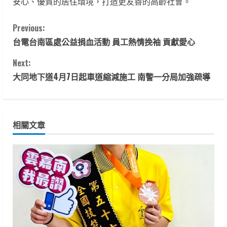
安心、優質的居住環境，打造更友善的高齡社會。
C
Previous:
台電台南區處公益捐血活動 員工熱情挽袖 貢獻愛心
o
Next:
n
大同地下道4月7日起車道縮減施工 南警一分局加強疏導
t
i
相關文章
n
u
e
R
e