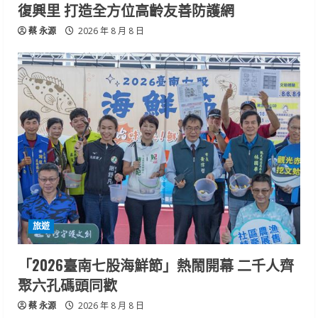
復興里 打造全方位高齡友善防護網
蔡 永源
2026 年 8 月 8 日
旅遊
「2026臺南七股海鮮節」熱鬧開幕 二千人齊
聚六孔碼頭同歡
蔡 永源
2026 年 8 月 8 日