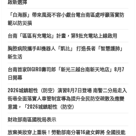
啟新選擇
「白海豚」帶來風雨不容小覷台電台南區處呼籲落實防
範以防災損
台南「區區有充電站」計畫，第9批充電站上線啟用
胸腔病院攜手AI機器人「凱比」 打造長者「智慧護肺」
新生活
台南首家DIGIRO壽司郎「新光三越台南新天地店」8月7
日開幕
2026城鎮韌性（防空）演習8月7日登場 南警二分局走入
街巷全面落實人車管制宣導為提升全民防空疏散及應變
意識，「2026城鎮韌性（防空）
財政部南區國稅局表示
放棄美妝穿上重裝！勞動部南分署16歲女銲將 全國技能