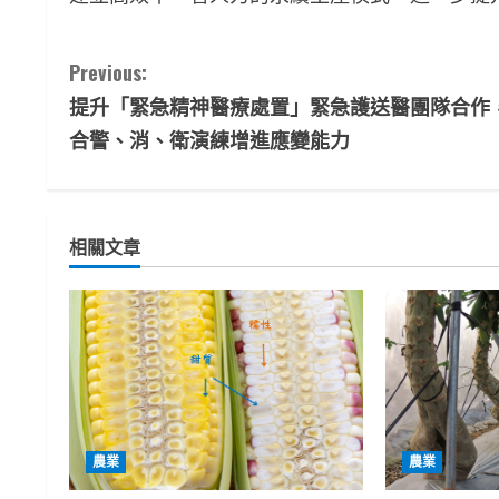
C
Previous:
提升「緊急精神醫療處置」緊急護送醫團隊合作
o
合警、消、衛演練增進應變能力
n
t
相關文章
i
n
u
e
R
農業
農業
e