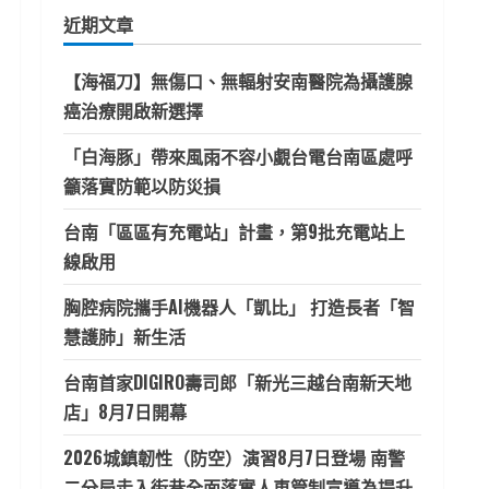
鍵
近期文章
字:
【海福刀】無傷口、無輻射安南醫院為攝護腺
癌治療開啟新選擇
「白海豚」帶來風雨不容小覷台電台南區處呼
籲落實防範以防災損
台南「區區有充電站」計畫，第9批充電站上
線啟用
胸腔病院攜手AI機器人「凱比」 打造長者「智
慧護肺」新生活
台南首家DIGIRO壽司郎「新光三越台南新天地
店」8月7日開幕
2026城鎮韌性（防空）演習8月7日登場 南警
二分局走入街巷全面落實人車管制宣導為提升