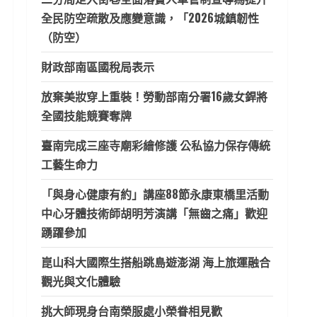
全民防空疏散及應變意識，「2026城鎮韌性
（防空）
財政部南區國稅局表示
放棄美妝穿上重裝！勞動部南分署16歲女銲將
全國技能競賽奪牌
臺南完成三座寺廟彩繪修護 公私協力保存傳統
工藝生命力
「與身心健康有約」講座88節永康東橋里活動
中心牙體技術師胡明芳演講「無齒之痛」歡迎
踴躍參加
崑山科大國際生搭船跳島遊澎湖 海上旅運融合
觀光與文化體驗
挑大師現身台南榮服處小榮眷相見歡