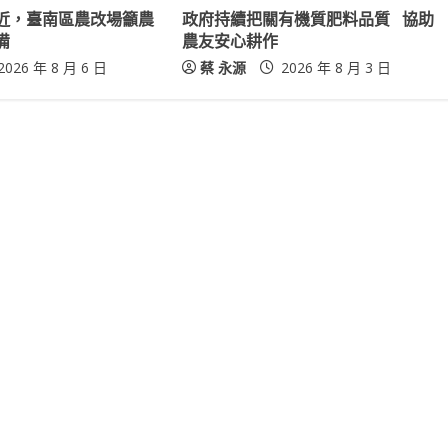
近，臺南區農改場籲農
政府持續把關有機質肥料品質 協助
備
農友安心耕作
2026 年 8 月 6 日
蔡 永源
2026 年 8 月 3 日