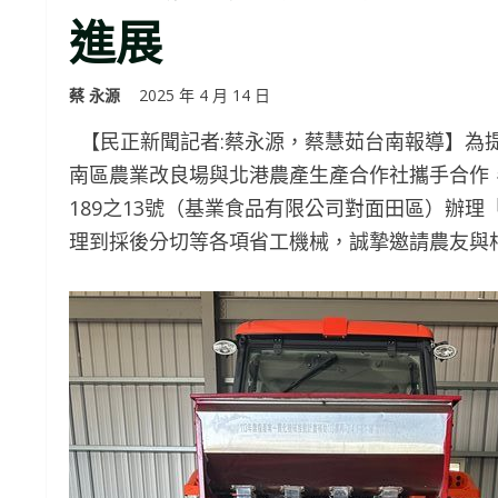
進展
蔡 永源
2025 年 4 月 14 日
【民正新聞記者:蔡永源，蔡慧茹台南報導】為
南區農業改良場與北港農產生產合作社攜手合作，訂
189之13號（基業食品有限公司對面田區）辦
理到採後分切等各項省工機械，誠摯邀請農友與