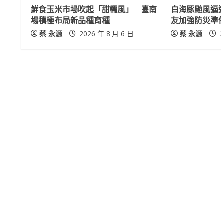
鮮食玉米市場吹起「甜糯風」 臺南
白海豚颱風逼
a
場積極布局新品種育種
友加強防災準
蔡 永源
2026 年 8 月 6 日
蔡 永源
d
i
n
g