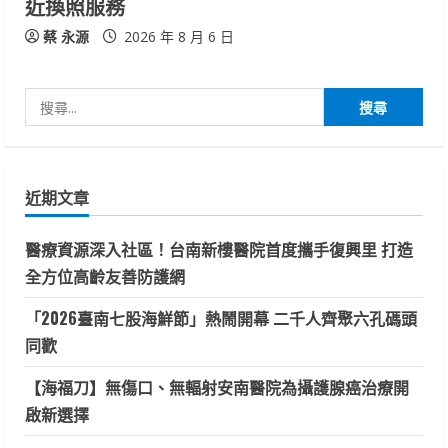
近換照服務
蔡 永源
2026 年 8 月 6 日
搜
尋
關
鍵
近期文章
字:
醫療資源深入社區！台南新樓醫院首度攜手復興里 打造
全方位高齡友善防護網
「2026臺南七股海鮮節」熱鬧開幕 二千人齊聚六孔碼頭
同歡
【海福刀】無傷口、無輻射安南醫院為攝護腺癌治療開
啟新選擇