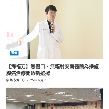
醫療
【海福刀】無傷口、無輻射安南醫院為攝護
腺癌治療開啟新選擇
蔡 永源
2026 年 8 月 7 日