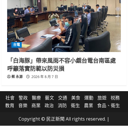
台電
「白海豚」帶來風雨不容小覷台電台南區處
呼籲落實防範以防災損
蔡 永源
2026 年 8 月 7 日
社會
警政
醫療
藝文
交通
美食
運動
旅遊
祱務
教育
音樂
商業
政治
消防
衛生
農業
食品、衛生
Copyright © 民正新聞 All rights reserved.
|