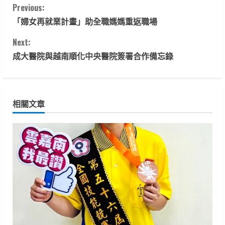
C
Previous:
「婦女再就業計畫」助全職媽媽重返職場
o
Next:
n
成大醫院與越南順化中央醫院簽署合作備忘錄
t
i
相關文章
n
u
e
R
e
a