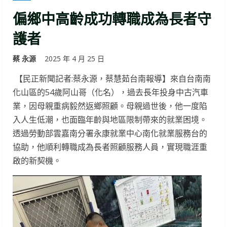
偏鄉中高齡成功轉職成為長者守
護者
蔡 永源
2025 年 4 月 25 日
【民正新聞記者:蔡永源，蔡慧茹台南報導】來自台南南
化山區的54歲阿山哥（化名），過去長年投身中古汽車
業，因母親重病毅然返鄉照顧。母親過世後，他一度陷
入人生低潮，也面臨年齡與地區限制帶來的就業困境。
透過勞動部雲嘉南分署永康就業中心南化就業服務台的
協助，他順利轉職成為長者照顧服務人員，實現職涯重
啟的新契機。