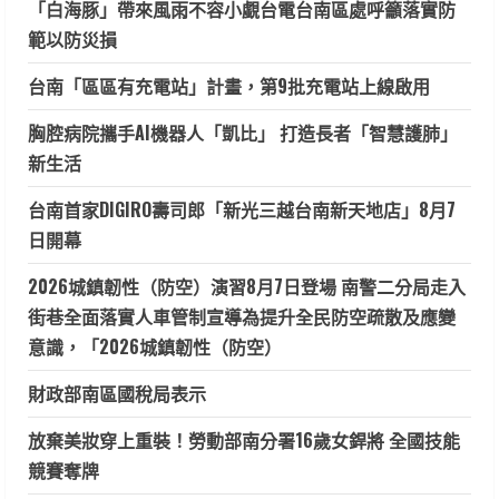
「白海豚」帶來風雨不容小覷台電台南區處呼籲落實防
範以防災損
台南「區區有充電站」計畫，第9批充電站上線啟用
胸腔病院攜手AI機器人「凱比」 打造長者「智慧護肺」
新生活
台南首家DIGIRO壽司郎「新光三越台南新天地店」8月7
日開幕
2026城鎮韌性（防空）演習8月7日登場 南警二分局走入
街巷全面落實人車管制宣導為提升全民防空疏散及應變
意識，「2026城鎮韌性（防空）
財政部南區國稅局表示
放棄美妝穿上重裝！勞動部南分署16歲女銲將 全國技能
競賽奪牌