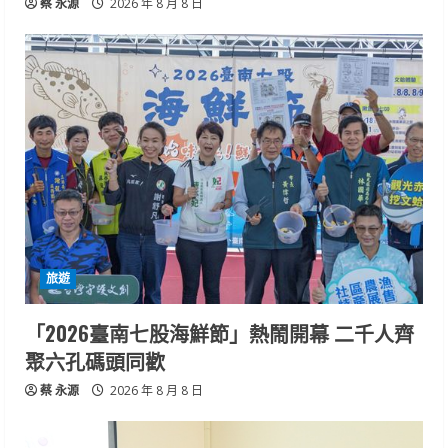
蔡 永源
2026 年 8 月 8 日
旅遊
「2026臺南七股海鮮節」熱鬧開幕 二千人齊
聚六孔碼頭同歡
蔡 永源
2026 年 8 月 8 日