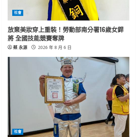
d
社會
i
放棄美妝穿上重裝！勞動部南分署16歲女銲
n
將 全國技能競賽奪牌
g
蔡 永源
2026 年 8 月 6 日
社會