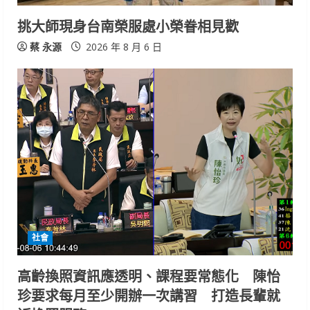
挑大師現身台南榮服處小榮眷相見歡
蔡 永源
2026 年 8 月 6 日
社會
高齡換照資訊應透明、課程要常態化 陳怡
珍要求每月至少開辦一次講習 打造長輩就