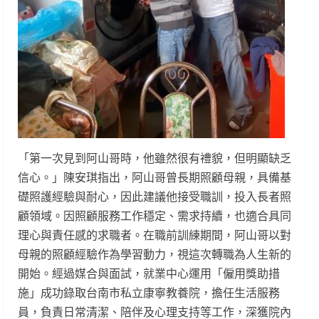
「第一次見到阿山哥時，他雖然很有禮貌，但明顯缺乏
信心。」陳安琪指出，阿山哥曾長期照顧母親，具備基
礎照護經驗與耐心，因此建議他接受職訓，投入長者照
顧領域。因照顧服務工作穩定、需求持續，也適合具同
理心與責任感的求職者。在職前訓練期間，阿山哥以對
母親的照顧經驗作為學習動力，視這次轉職為人生新的
開始。經過媒合與面試，就業中心運用「僱用獎助措
施」成功錄取台南市私立康寧教養院，擔任生活服務
員，負責日常清潔、陪伴及心理支持等工作，深獲院內