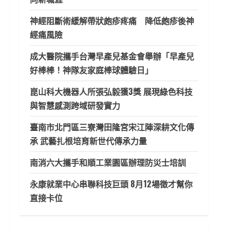
神經阻斷術緩解帶狀皰疹疼痛 降低皰疹後神
經痛風險
成大醫院攜手台灣早產兒基金會舉辦「早產兒
好棒棒！神隊友家庭棒球體驗日」
崑山科大機器人所張弘毅獲3獎 展現綠色科技
與智慧感測跨域研發實力
臺南市北門區三寮灣田隆宮宋江陣深耕文化傳
承 武藝扎根培育新世代傳承力量
南消六大攜手和順工業園區辦理防災士培訓
永康就業中心串聯科技巨頭 8月12場徵才幫你
直接卡位