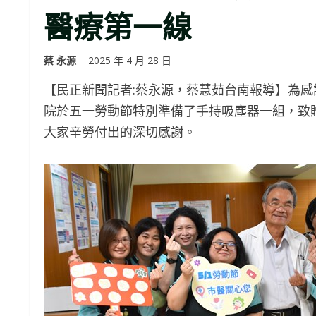
醫療第一線
蔡 永源
2025 年 4 月 28 日
【民正新聞記者:蔡永源，蔡慧茹台南報導】為
院於五一勞動節特別準備了手持吸塵器一組，致
大家辛勞付出的深切感謝。