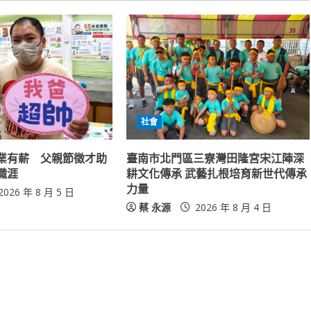
社會
業有薪 父親節徵才助
臺南市北門區三寮灣田隆宮宋江陣深
職涯
耕文化傳承 武藝扎根培育新世代傳承
力量
2026 年 8 月 5 日
蔡 永源
2026 年 8 月 4 日