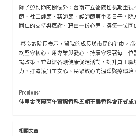
除了勞動節的關懷外，台南市立醫院也長期重視
節、社工師節、藥師節、護師節等重要日子，院
同仁的支持與感謝。藉由一份心意，讓每一位同
蔡良敏院長表示，醫院的成長與市民的健康，都
終堅守初心，用專業與愛心，持續守護著每一位
場政策，並舉辦各類健康促進活動，提升員工職
力，打造讓員工安心、民眾放心的溫暖醫療環境
C
Previous:
佳里金唐殿丙午蕭壠香科五朝王醮香科會正式成
o
n
t
相關文章