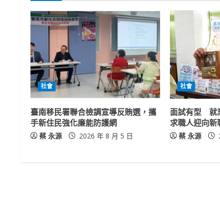
i
n
u
e
社會
社會
R
臺南移民署聯合檢調宣導反賄選，攜
面試有型 就
e
手新住民強化廉能防護網
求職人迎向新
a
蔡 永源
2026 年 8 月 5 日
蔡 永源
d
i
n