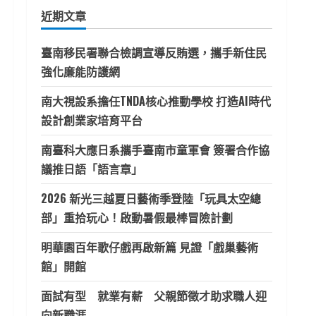
鍵
近期文章
字:
臺南移民署聯合檢調宣導反賄選，攜手新住民
強化廉能防護網
南大視設系擔任TNDA核心推動學校 打造AI時代
設計創業家培育平台
南臺科大應日系攜手臺南市童軍會 簽署合作協
議推日語「語言章」
2026 新光三越夏日藝術季登陸「玩具太空總
部」重拾玩心！啟動暑假最棒冒險計劃
明華園百年歌仔戲再啟新篇 見證「戲巢藝術
館」開館
面試有型 就業有薪 父親節徵才助求職人迎
向新職涯