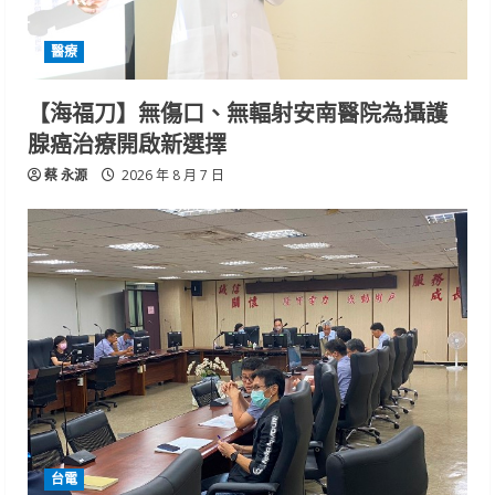
醫療
【海福刀】無傷口、無輻射安南醫院為攝護
腺癌治療開啟新選擇
蔡 永源
2026 年 8 月 7 日
台電