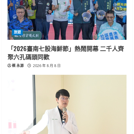
旅遊
「2026臺南七股海鮮節」熱鬧開幕 二千人齊
聚六孔碼頭同歡
蔡 永源
2026 年 8 月 8 日