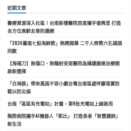
鍵
近期文章
字:
醫療資源深入社區！台南新樓醫院首度攜手復興里 打造
全方位高齡友善防護網
「2026臺南七股海鮮節」熱鬧開幕 二千人齊聚六孔碼頭
同歡
【海福刀】無傷口、無輻射安南醫院為攝護腺癌治療開
啟新選擇
「白海豚」帶來風雨不容小覷台電台南區處呼籲落實防
範以防災損
台南「區區有充電站」計畫，第9批充電站上線啟用
胸腔病院攜手AI機器人「凱比」 打造長者「智慧護肺」
新生活