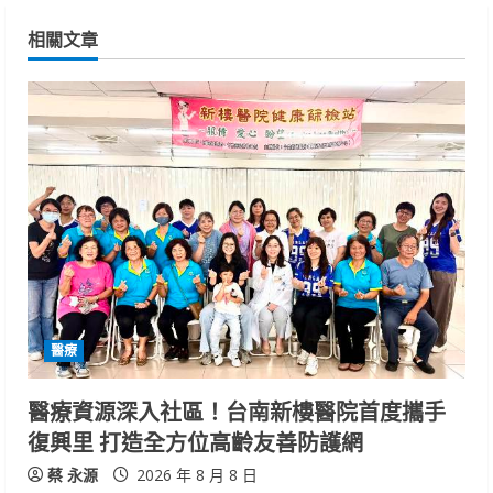
i
相關文章
n
u
e
R
e
a
d
醫療
i
醫療資源深入社區！台南新樓醫院首度攜手
n
復興里 打造全方位高齡友善防護網
g
蔡 永源
2026 年 8 月 8 日