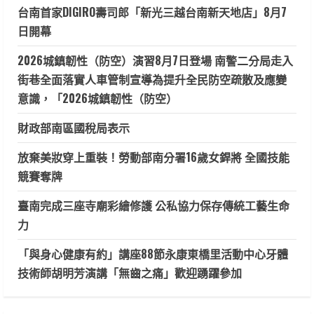
台南首家DIGIRO壽司郎「新光三越台南新天地店」8月7
日開幕
2026城鎮韌性（防空）演習8月7日登場 南警二分局走入
街巷全面落實人車管制宣導為提升全民防空疏散及應變
意識，「2026城鎮韌性（防空）
財政部南區國稅局表示
放棄美妝穿上重裝！勞動部南分署16歲女銲將 全國技能
競賽奪牌
臺南完成三座寺廟彩繪修護 公私協力保存傳統工藝生命
力
「與身心健康有約」講座88節永康東橋里活動中心牙體
技術師胡明芳演講「無齒之痛」歡迎踴躍參加