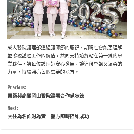
成大醫院護理部透過護師節的慶祝，期盼社會能更理解
並珍視護理工作的價值，共同支持始終站在第一線的專
業夥伴，讓每位護理師安心發展，讓這份堅韌又溫柔的
力量，持續照亮每個需要的地方。
C
Previous:
嘉藥與高醫岡山醫院簽署合作備忘錄
o
Next:
n
交往為名詐財為實 警方即時阻詐成功
t