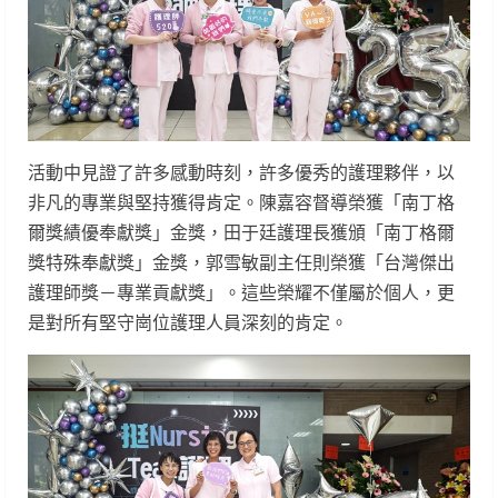
活動中見證了許多感動時刻，許多優秀的護理夥伴，以
非凡的專業與堅持獲得肯定。陳嘉容督導榮獲「南丁格
爾獎績優奉獻獎」金獎，田于廷護理長獲頒「南丁格爾
獎特殊奉獻獎」金獎，郭雪敏副主任則榮獲「台灣傑出
護理師獎－專業貢獻獎」。這些榮耀不僅屬於個人，更
是對所有堅守崗位護理人員深刻的肯定。