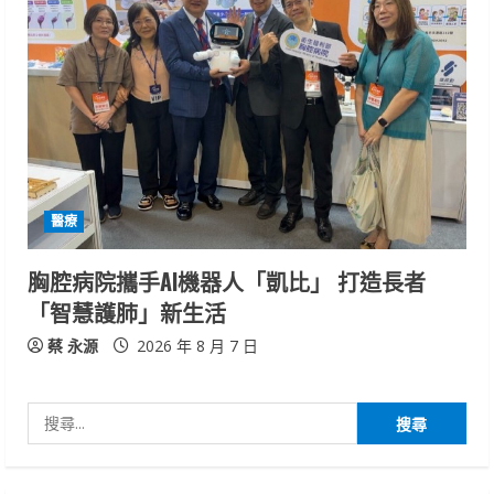
醫療
胸腔病院攜手AI機器人「凱比」 打造長者
「智慧護肺」新生活
蔡 永源
2026 年 8 月 7 日
搜
尋
關