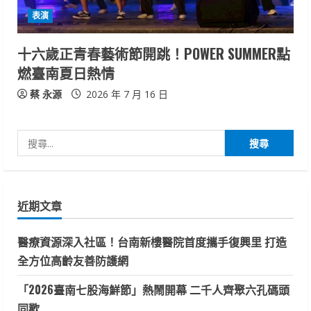
表演
十六歲正青春藝術節開跳！POWER SUMMER點
燃臺南夏日熱情
蔡 永源
2026 年 7 月 16 日
搜
尋
關
鍵
近期文章
字:
醫療資源深入社區！台南新樓醫院首度攜手復興里 打造
全方位高齡友善防護網
「2026臺南七股海鮮節」熱鬧開幕 二千人齊聚六孔碼頭
同歡