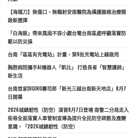
【海福刀】無傷口、無輻射安南醫院為攝護腺癌治療開
啟新選擇
「白海豚」帶來風雨不容小覷台電台南區處呼籲落實防
範以防災損
台南「區區有充電站」計畫，第9批充電站上線啟用
胸腔病院攜手AI機器人「凱比」 打造長者「智慧護肺」
新生活
台南首家DIGIRO壽司郎「新光三越台南新天地店」8月7
日開幕
2026城鎮韌性（防空）演習8月7日登場 南警二分局走入
街巷全面落實人車管制宣導為提升全民防空疏散及應變
意識，「2026城鎮韌性（防空）