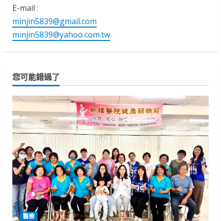
E-mail :
minjin5839@gmail.com
minjin5839@yahoo.com.tw
您可能錯過了
醫療