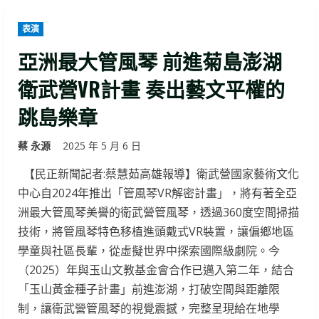
表演
亞洲最大管風琴 前進菊島澎湖
衛武營VR計畫 奏出藝文平權的
跳島樂章
蔡 永源
2025 年 5 月 6 日
【民正新聞記者:蔡慧茹高雄報導】衛武營國家藝術文化
中心自2024年推出「管風琴VR解密計畫」，將有著全亞
洲最大管風琴美譽的衛武營管風琴，透過360度空間掃描
技術，將管風琴特色移植進頭戴式VR裝置，讓偏鄉地區
學童與社區長輩，從虛擬世界中探索國際級劇院。今
（2025）年與玉山文教基金會合作已邁入第二年，結合
「玉山黃金種子計畫」前進澎湖，打破空間與距離限
制，讓衛武營管風琴的視覺震撼，完整呈現給在地學