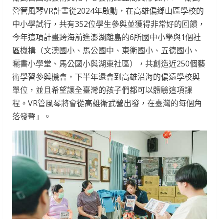
營管風琴VR計畫從2024年啟動，在高雄偏鄉山區學校的
中小學試行，共有352位學生參與並獲得非常好的回饋，
今年這項計畫跨海前進澎湖離島的6所國中小學與1個社
區機構（文澳國小、馬公國中、東衛國小、五德國小、
曬書小學堂、馬公國小與湖東社區），共創造近250個藝
術學習參與機會，下半年還會到高雄沿海的偏遠學校與
單位，並且希望讓全臺灣的孩子們都可以體驗這項課
程。VR管風琴將會從高雄衛武營出發，在臺灣的每個角
落發聲」。