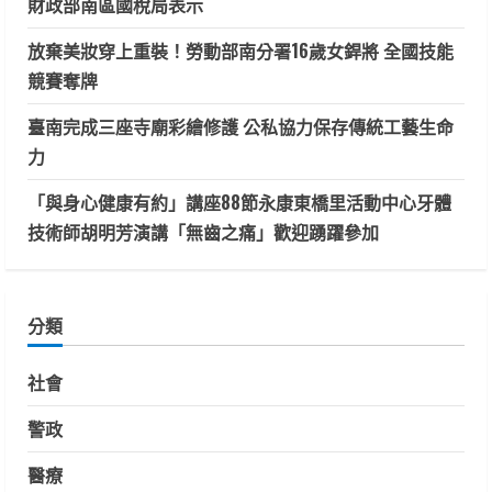
財政部南區國稅局表示
放棄美妝穿上重裝！勞動部南分署16歲女銲將 全國技能
競賽奪牌
臺南完成三座寺廟彩繪修護 公私協力保存傳統工藝生命
力
「與身心健康有約」講座88節永康東橋里活動中心牙體
技術師胡明芳演講「無齒之痛」歡迎踴躍參加
分類
社會
警政
醫療