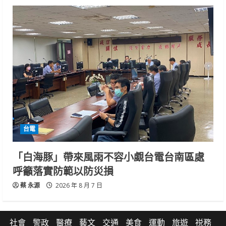
台電
「白海豚」帶來風雨不容小覷台電台南區處
呼籲落實防範以防災損
蔡 永源
2026 年 8 月 7 日
社會
警政
醫療
藝文
交通
美食
運動
旅遊
祱務