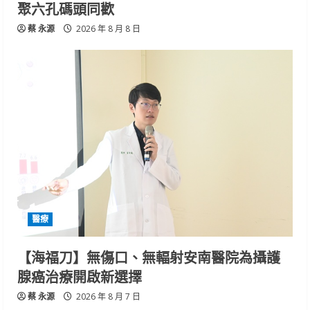
聚六孔碼頭同歡
蔡 永源
2026 年 8 月 8 日
醫療
【海福刀】無傷口、無輻射安南醫院為攝護
腺癌治療開啟新選擇
蔡 永源
2026 年 8 月 7 日