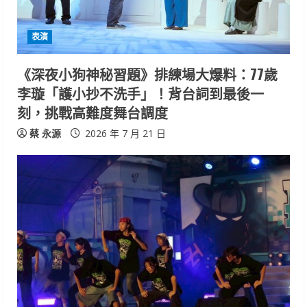
表演
《深夜小狗神秘習題》排練場大爆料：77歲
李璇「護小抄不洗手」！背台詞到最後一
刻，挑戰高難度舞台調度
蔡 永源
2026 年 7 月 21 日