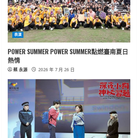
e
a
d
表演
i
POWER SUMMER POWER SUMMER點燃臺南夏日
n
熱情
g
蔡 永源
2026 年 7 月 26 日