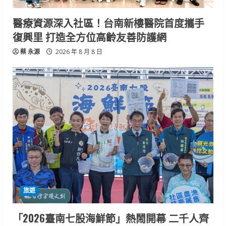
醫療資源深入社區！台南新樓醫院首度攜手
復興里 打造全方位高齡友善防護網
蔡 永源
2026 年 8 月 8 日
旅遊
「2026臺南七股海鮮節」熱鬧開幕 二千人齊