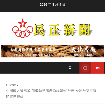
Skip
2026 年 8 月 9 日
to
content
LIVE
Home
亞洲最大管風琴 前進菊島澎湖衛武營VR計畫 奏出藝文平權
的跳島樂章