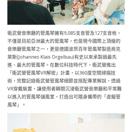
衛武營音樂廳的管風琴擁有9,085支音管及127支音栓，
不僅是目前亞洲最大的管風琴，也是現今國際上頂級的
音樂廳管風琴之一，更是德國波昂百年管風琴製造商克
萊斯(Johannes Klais Orgelbau)有史以來承製過最先
進、最大的管風琴。在數位科技時代下，衛武營推出
「衛武營管風琴VR解密」計畫，以360度空間掃描技
術，完整記錄衛武營管風琴細節並搭配專業解說，透過
VR穿戴裝置，讓使用者瞬間沉浸衛武營音樂廳和平常難
以進入的管風琴儲風室，打造出可隨身攜帶的「虛擬管
風琴」。