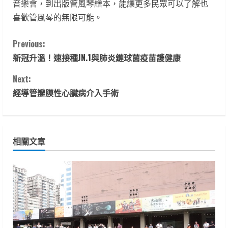
音樂會，到出版管風琴繪本，能讓更多民眾可以了解也
喜歡管風琴的無限可能。
C
Previous:
新冠升溫！速接種JN.1與肺炎鏈球菌疫苗護健康
o
Next:
n
經導管瓣膜性心臟病介入手術
t
i
相關文章
n
u
e
R