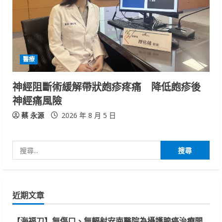
醫療
神經阻斷術緩解帶狀皰疹疼痛 降低皰疹後
神經痛風險
蔡 永源
2026 年 8 月 5 日
搜
尋
關
鍵
近期文章
字:
【海福刀】無傷口、無輻射安南醫院為攝護腺癌治療開