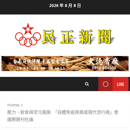
Skip
2026 年 8 月 8 日
to
content
LIVE
Home
壓力、飲食與空污風險 「自體免疫疾病成現代流行病」登
國際期刊社論