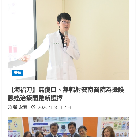
u
e
R
e
a
d
醫療
i
【海福刀】無傷口、無輻射安南醫院為攝護
n
腺癌治療開啟新選擇
g
蔡 永源
2026 年 8 月 7 日