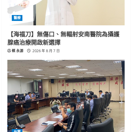
醫療
【海福刀】無傷口、無輻射安南醫院為攝護
腺癌治療開啟新選擇
蔡 永源
2026 年 8 月 7 日
台電