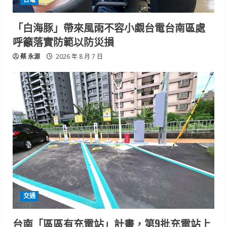
「白海豚」帶來風雨不容小覷台電台南區處
呼籲落實防範以防災損
蔡 永源
2026 年 8 月 7 日
交通
台南「區區有充電站」計畫，第9批充電站上