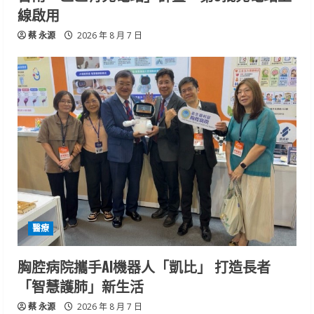
線啟用
蔡 永源
2026 年 8 月 7 日
醫療
胸腔病院攜手AI機器人「凱比」 打造長者
「智慧護肺」新生活
蔡 永源
2026 年 8 月 7 日