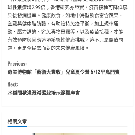
斑性狼瘡增2.99倍；香港研究亦證實，疫苗接種可降低感
染後發病機率。健康飲食，如地中海型飲食富含蔬果、
全穀與健康脂肪酸，有助維持免疫平衡，加上規律運
動、壓力調適、避免毒物暴露等，以及疫苗接種，才能
有效預防與因應這項系統性健康挑戰，這不只是醫療問
題，更是全民需面對的未來健康風險。
C
Previous:
奇美博物館「藝術大豐收」兒童夏令營 5/12早鳥開賣
o
Next:
n
水稻間歇灌溉減碳栽培示範觀摩會
t
i
相關文章
n