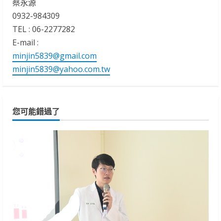
蔡永源
0932-984309
TEL : 06-2277282
E-mail :
minjin5839@gmail.com
minjin5839@yahoo.com.tw
您可能錯過了