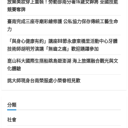
放棄美妝穿上重裝！勞動部南分署16歲女銲將 全國技能
競賽奪牌
臺南完成三座寺廟彩繪修護 公私協力保存傳統工藝生命
力
「與身心健康有約」講座88節永康東橋里活動中心牙體
技術師胡明芳演講「無齒之痛」歡迎踴躍參加
崑山科大國際生搭船跳島遊澎湖 海上旅運融合觀光與文
化體驗
挑大師現身台南榮服處小榮眷相見歡
分類
社會