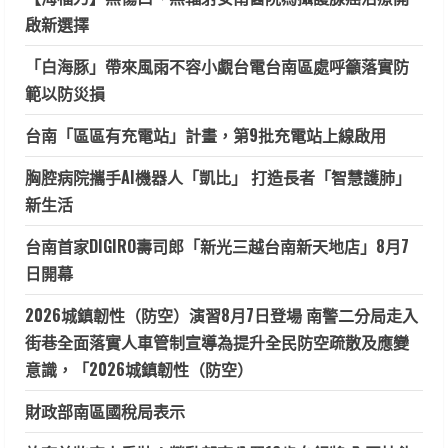
啟新選擇
「白海豚」帶來風雨不容小覷台電台南區處呼籲落實防
範以防災損
台南「區區有充電站」計畫，第9批充電站上線啟用
胸腔病院攜手AI機器人「凱比」 打造長者「智慧護肺」
新生活
台南首家DIGIRO壽司郎「新光三越台南新天地店」8月7
日開幕
2026城鎮韌性（防空）演習8月7日登場 南警二分局走入
街巷全面落實人車管制宣導為提升全民防空疏散及應變
意識，「2026城鎮韌性（防空）
財政部南區國稅局表示