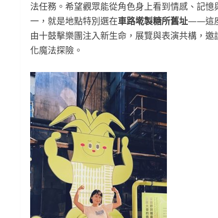
法任務。希望觀眾能從角色身上看到情感、記憶
一，就是地點特別選在
車路墘製糖所舊址
——這
由十鼓擊樂團注入新生命，展覽與表演共構，邀
化魔法探險。