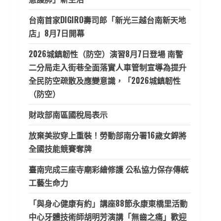
台南首家DIGIRO壽司郎「新光三越台南新天地
店」8月7日開幕
2026城鎮韌性（防空）演習8月7日登場 南警
二分局走入街巷全面落實人車管制宣導為提升
全民防空疏散及應變意識，「2026城鎮韌性
（防空）
財政部南區國稅局表示
放棄美妝穿上重裝！勞動部南分署16歲女銲將
全國技能競賽奪牌
臺南完成三座寺廟彩繪修護 公私協力保存傳統
工藝生命力
「與身心健康有約」講座88節永康東橋里活動
中心牙體技術師胡明芳演講「無齒之痛」歡迎