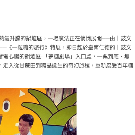
熱氣升騰的鍋爐區，一場魔法正在悄悄展開──由十鼓文
覽──《一粒糖的旅行》特展，即日起於臺南仁德的十鼓文
發電心臟的鍋爐區-「夢糖劇場」入口處，一票到底、無
。走入從甘蔗田到糖晶誕生的奇幻旅程，重新感受百年糖