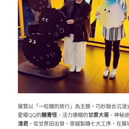
展覽以「一粒糖的旅行」為主題，巧妙融合沉浸
愛暖QQ的
糖膏怪
、活力爆棚的
甘蔗大哥
、神秘
渣君
，從甘蔗田出發，穿越製糖七大工序，在展