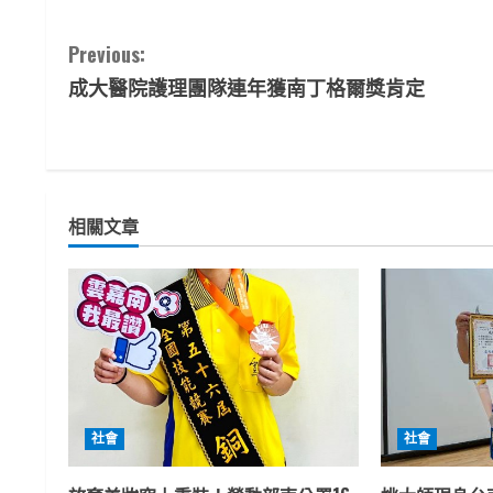
C
Previous:
成大醫院護理團隊連年獲南丁格爾獎肯定
o
n
t
相關文章
i
n
u
e
R
社會
社會
e