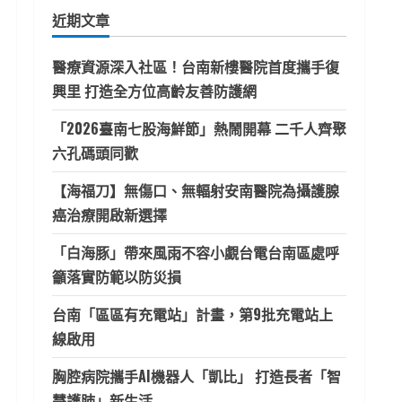
鍵
近期文章
字:
醫療資源深入社區！台南新樓醫院首度攜手復
興里 打造全方位高齡友善防護網
「2026臺南七股海鮮節」熱鬧開幕 二千人齊聚
六孔碼頭同歡
【海福刀】無傷口、無輻射安南醫院為攝護腺
癌治療開啟新選擇
「白海豚」帶來風雨不容小覷台電台南區處呼
籲落實防範以防災損
台南「區區有充電站」計畫，第9批充電站上
線啟用
胸腔病院攜手AI機器人「凱比」 打造長者「智
慧護肺」新生活