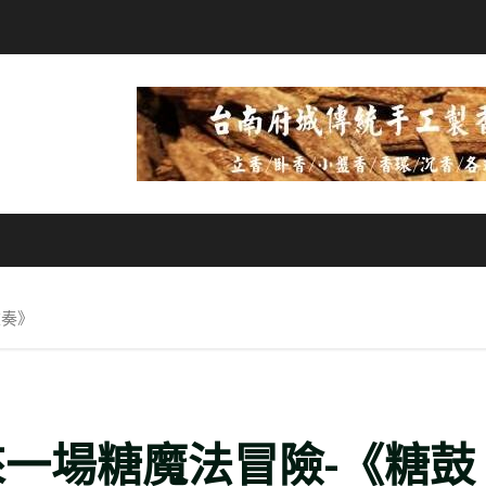
重奏》
來一場糖魔法冒險-《糖鼓