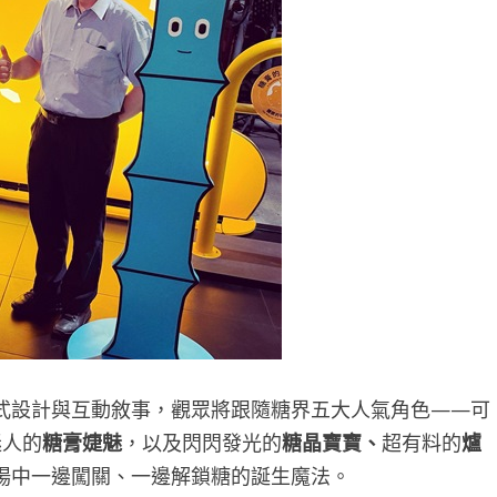
式設計與互動敘事，觀眾將跟隨糖界五大人氣角色——可
迷人的
糖膏婕魅
，以及閃閃發光的
糖晶寶寶、
超有料的
爐
場中一邊闖關、一邊解鎖糖的誕生魔法。