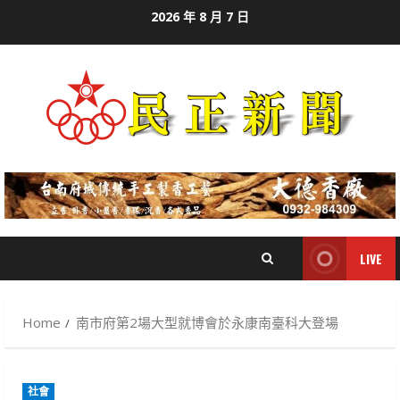
Skip
2026 年 8 月 7 日
to
content
LIVE
Home
南市府第2場大型就博會於永康南臺科大登場
社會