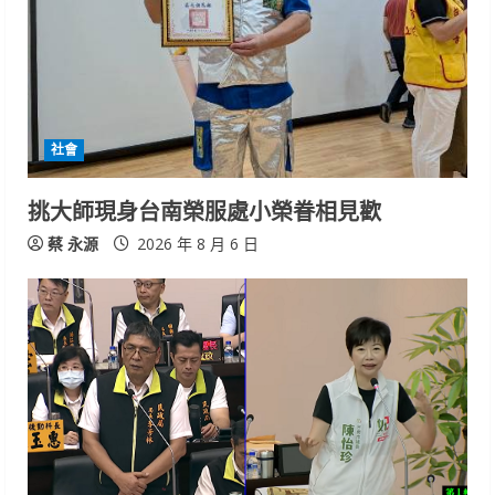
社會
挑大師現身台南榮服處小榮眷相見歡
蔡 永源
2026 年 8 月 6 日