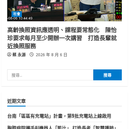
社會
高齡換照資訊應透明、課程要常態化 陳怡
珍要求每月至少開辦一次講習 打造長輩就
近換照服務
蔡 永源
2026 年 8 月 6 日
搜
尋
關
鍵
近期文章
字:
台南「區區有充電站」計畫，第9批充電站上線啟用
胸腔病院攜手AI機器人「凱比」 打造長者「智慧護肺」