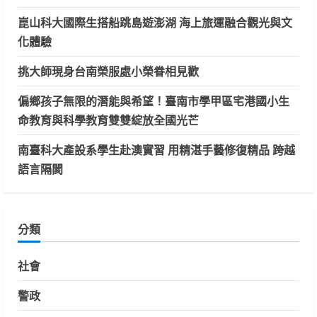
崑山科大國際生搭船跳島遊澎湖 海上旅運融合觀光與文
化體驗
挑大師現身台南榮服處小榮眷相見歡
偏鄉孩子無限的潛能與希望！臺南市學甲區宅港國小生
命教育與科學教育雙雙綻放全國光芒
南臺科大產設系學生赴澳實習 用精湛手藝修復精品 跨越
語言隔閡
分類
社會
警政