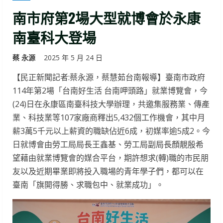
南市府第2場大型就博會於永康
南臺科大登場
蔡 永源
2025 年 5 月 24 日
【民正新聞記者:蔡永源，蔡慧茹台南報導】臺南市政府
114年第2場「台南好生活 台南呷頭路」就業博覽會，今
(24)日在永康區南臺科技大學辦理，共邀集服務業、傳產
業、科技業等107家廠商釋出5,432個工作機會，其中月
薪3萬5千元以上薪資的職缺佔近6成，初媒率逾5成2。今
日就博會由勞工局局長王鑫基、勞工局副局長顏靚殷希
望藉由就業博覽會的媒合平台，期許想求(轉)職的市民朋
友以及近期畢業即將投入職場的青年學子們，都可以在
臺南「旗開得勝、求職包中、就業成功」。