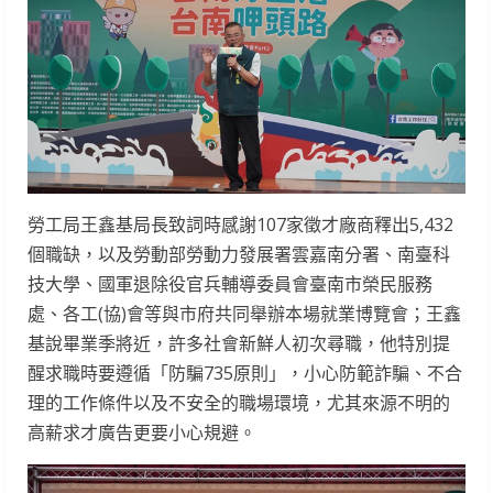
勞工局王鑫基局長致詞時感謝107家徵才廠商釋出5,432
個職缺，以及勞動部勞動力發展署雲嘉南分署、南臺科
技大學、國軍退除役官兵輔導委員會臺南市榮民服務
處、各工(協)會等與市府共同舉辦本場就業博覽會；王鑫
基說畢業季將近，許多社會新鮮人初次尋職，他特別提
醒求職時要遵循「防騙735原則」，小心防範詐騙、不合
理的工作條件以及不安全的職場環境，尤其來源不明的
高薪求才廣告更要小心規避。