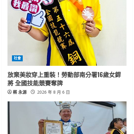
R
e
a
d
i
社會
n
放棄美妝穿上重裝！勞動部南分署16歲女銲
將 全國技能競賽奪牌
g
蔡 永源
2026 年 8 月 6 日