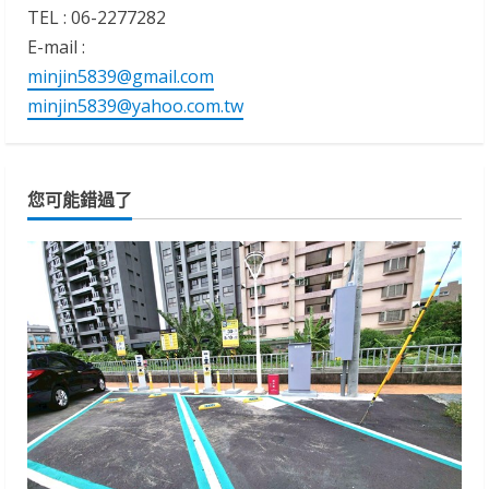
TEL : 06-2277282
E-mail :
minjin5839@gmail.com
minjin5839@yahoo.com.tw
您可能錯過了