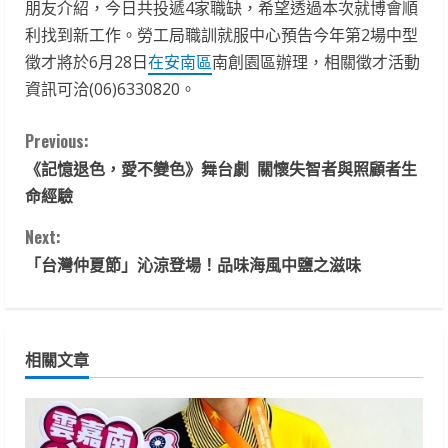
朋友介紹，今日共投遞4家職缺，希望透過本次就博會順
利找到新工作。勞工局職訓就服中心預告今年第2場中型
徵才將於6月28日
在安南區
南創園區辦理，相關徵才活動
資訊可洽(06)6330820。
C
Previous:
《記憶退色，愛不變色》舞台劇 關懷失智者與照顧者生
o
命經驗
n
Next:
t
「台灣仲夏節」沁涼登場！品味海風中鹽之滋味
i
n
相關文章
u
e