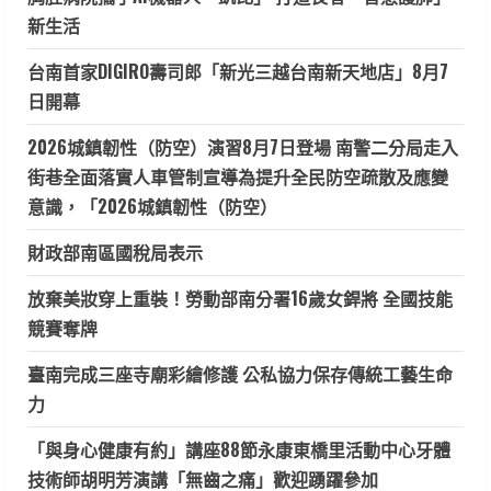
新生活
台南首家DIGIRO壽司郎「新光三越台南新天地店」8月7
日開幕
2026城鎮韌性（防空）演習8月7日登場 南警二分局走入
街巷全面落實人車管制宣導為提升全民防空疏散及應變
意識，「2026城鎮韌性（防空）
財政部南區國稅局表示
放棄美妝穿上重裝！勞動部南分署16歲女銲將 全國技能
競賽奪牌
臺南完成三座寺廟彩繪修護 公私協力保存傳統工藝生命
力
「與身心健康有約」講座88節永康東橋里活動中心牙體
技術師胡明芳演講「無齒之痛」歡迎踴躍參加