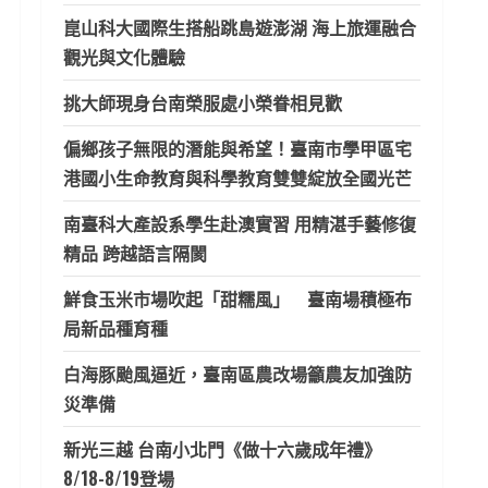
崑山科大國際生搭船跳島遊澎湖 海上旅運融合
觀光與文化體驗
挑大師現身台南榮服處小榮眷相見歡
偏鄉孩子無限的潛能與希望！臺南市學甲區宅
港國小生命教育與科學教育雙雙綻放全國光芒
南臺科大產設系學生赴澳實習 用精湛手藝修復
精品 跨越語言隔閡
鮮食玉米市場吹起「甜糯風」 臺南場積極布
局新品種育種
白海豚颱風逼近，臺南區農改場籲農友加強防
災準備
新光三越 台南小北門《做十六歲成年禮》
8/18-8/19登場