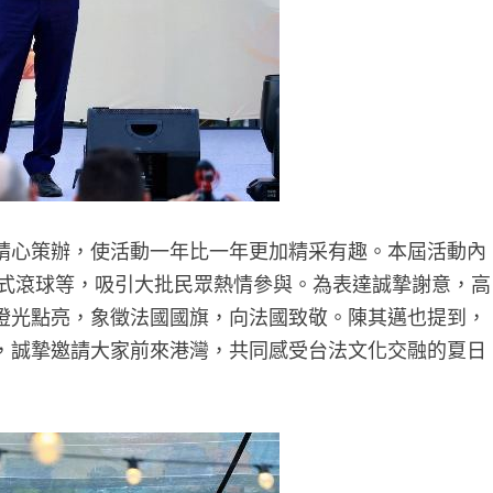
精心策辦，使活動一年比一年更加精采有趣。本屆活動內
法式滾球等，吸引大批民眾熱情參與。為表達誠摯謝意，高
燈光點亮，象徵法國國旗，向法國致敬。陳其邁也提到，
，誠摯邀請大家前來港灣，共同感受台法文化交融的夏日