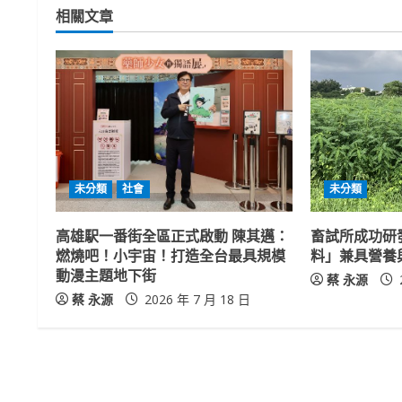
相關文章
i
n
u
e
R
未分類
社會
未分類
e
高雄駅一番街全區正式啟動 陳其邁：
畜試所成功研
a
燃燒吧！小宇宙！打造全台最具規模
料」兼具營養
動漫主題地下街
蔡 永源
d
蔡 永源
2026 年 7 月 18 日
i
n