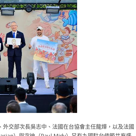
、外交部次長吳志中、法國在台協會主任龍燁，以及法國
barian）與宓迪（Paul Midy）另有九國駐台使節共襄盛