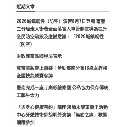
鍵
近期文章
字:
2026城鎮韌性（防空）演習8月7日登場 南警
二分局走入街巷全面落實人車管制宣導為提升
全民防空疏散及應變意識，「2026城鎮韌性
（防空）
財政部南區國稅局表示
放棄美妝穿上重裝！勞動部南分署16歲女銲將
全國技能競賽奪牌
臺南完成三座寺廟彩繪修護 公私協力保存傳統
工藝生命力
「與身心健康有約」講座88節永康東橋里活動
中心牙體技術師胡明芳演講「無齒之痛」歡迎
踴躍參加