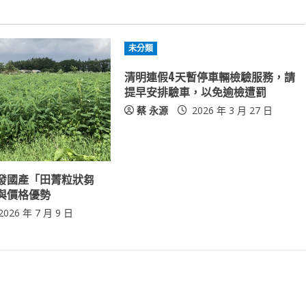
未分類
清明連假4天暫停車輛檢驗服務，請
提早安排驗車，以免逾檢遭罰
蔡 永源
2026 年 3 月 27 日
發國產「田菁粒狀芻
與價格優勢
2026 年 7 月 9 日