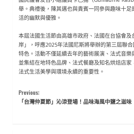
舉。典禮後，陳其邁也與貴賓一同參與趣味十足
活的幽默與優雅。
本屆法國生活節由高雄市政府、法國在台協會及
岸」，呼應2025年法國尼斯將舉辦的第三屆聯
特色。活動不僅延續去年的藝術展演、法式音樂
並集結在地特色品牌、法式餐廳及知名烘焙店家
法式生活美學與環境永續的重要性。
C
Previous:
「台灣仲夏節」沁涼登場！品味海風中鹽之滋味
o
n
t