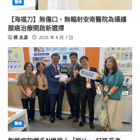
醫療
n
【海福刀】無傷口、無輻射安南醫院為攝護
g
腺癌治療開啟新選擇
蔡 永源
2026 年 8 月 7 日
醫療