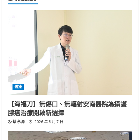
醫療
【海福刀】無傷口、無輻射安南醫院為攝護
腺癌治療開啟新選擇
蔡 永源
2026 年 8 月 7 日