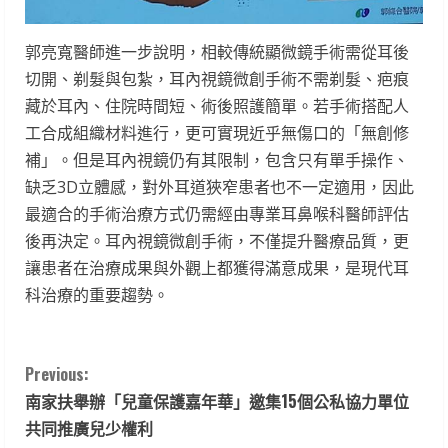
郭亮寬醫師進一步說明，相較傳統顯微鏡手術需從耳後
切開、剃髮與包紮，耳內視鏡微創手術不需剃髮、疤痕
藏於耳內、住院時間短、術後照護簡單。若手術搭配人
工合成組織材料進行，更可實現近乎無傷口的「無創修
補」。但是耳內視鏡仍有其限制，包含只有單手操作、
缺乏3D立體感，對外耳道狹窄患者也不一定適用，因此
最適合的手術治療方式仍需經由專業耳鼻喉科醫師評估
後再決定。耳內視鏡微創手術，不僅提升醫療品質，更
讓患者在治療成果與外觀上都獲得滿意成果，是現代耳
科治療的重要趨勢。
C
Previous:
南家扶舉辦「兒童保護嘉年華」邀集15個公私協力單位
o
共同推廣兒少權利