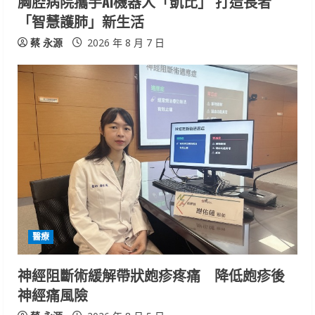
胸腔病院攜手AI機器人「凱比」 打造長者
「智慧護肺」新生活
蔡 永源
2026 年 8 月 7 日
醫療
神經阻斷術緩解帶狀皰疹疼痛 降低皰疹後
神經痛風險