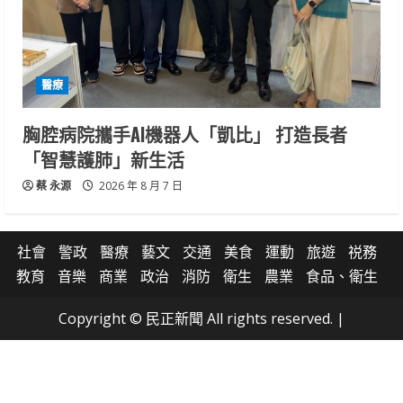
醫療
胸腔病院攜手AI機器人「凱比」 打造長者
「智慧護肺」新生活
蔡 永源
2026 年 8 月 7 日
社會
警政
醫療
藝文
交通
美食
運動
旅遊
祱務
教育
音樂
商業
政治
消防
衛生
農業
食品、衛生
Copyright © 民正新聞 All rights reserved.
|