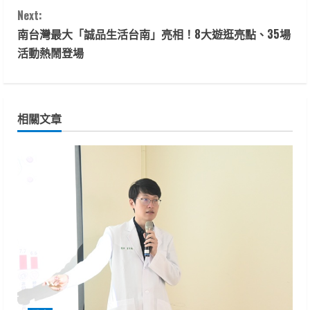
n
Next:
t
南台灣最大「誠品生活台南」亮相！8大遊逛亮點、35場
活動熱鬧登場
i
n
相關文章
u
e
R
e
a
d
i