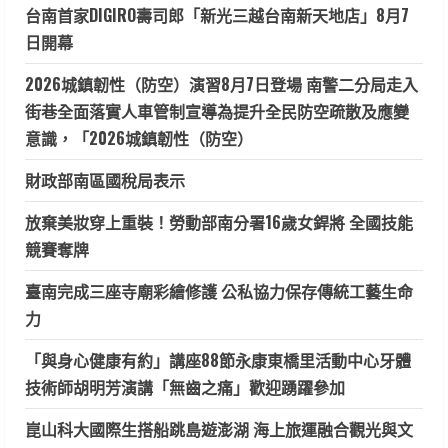
台南首家DIGIRO壽司郎「新光三越台南新天地店」8月7
日開幕
2026城鎮韌性（防空）演習8月7日登場 南警二分局走入
街巷全面落實人車管制宣導為提升全民防空疏散及應變
意識，「2026城鎮韌性（防空）
財政部南區國稅局表示
放棄美妝穿上重裝！勞動部南分署16歲女銲將 全國技能
競賽奪牌
臺南完成三座寺廟彩繪修護 公私協力保存傳統工藝生命
力
「與身心健康有約」講座88節永康東橋里活動中心牙體
技術師胡明芳演講「無齒之痛」歡迎踴躍參加
崑山科大國際生搭船跳島遊澎湖 海上旅運融合觀光與文