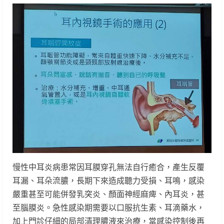
慢性中耳炎病患常因耳膜穿孔無法自行癒合，產生反覆
耳漏、耳朵流膿，長期下來造成聽力受損、耳鳴，感染
嚴重甚至可能併發乳突炎、顏面神經麻痺、內耳炎，甚
至腦膜炎。急性感染期需要以口服抗生素、耳滴藥水，
加上門診仔細的局部清理膿液來治療，當感染控制後再