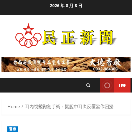
Skip
2026 年 8 月 8 日
to
content
LIVE
Home
耳內視鏡微創手術，擺脫中耳炎反覆發作困擾
醫療