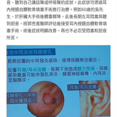
音、聽到自己講話聲或呼吸聲的症狀。此症狀可透過耳
內視鏡自體軟骨填塞手術進行治療。例如60歲的吳先
生，於肝臟大手術後體重驟降，此後長期左耳悶塞與聽
到迴音，經郭亮寬醫師評估後接受耳內視鏡自體軟骨填
塞手術，術後症狀明顯改善，再也不必忍受悶塞和迴音
所苦。