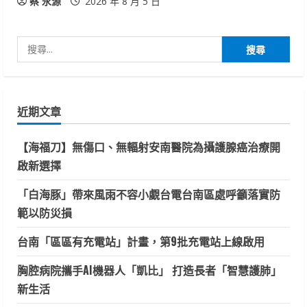
蔡 永源
2026 年 8 月 5 日
搜
尋
關
鍵
近期文章
字:
【海福刀】無傷口、無輻射安南醫院為攝護腺癌治療開
啟新選擇
「白海豚」帶來風雨不容小覷台電台南區處呼籲落實防
範以防災損
台南「區區有充電站」計畫，第9批充電站上線啟用
胸腔病院攜手AI機器人「凱比」 打造長者「智慧護肺」
新生活