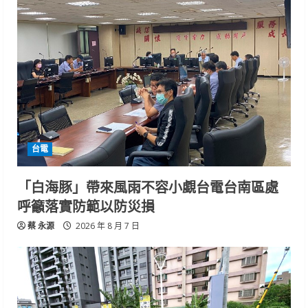
台電
「白海豚」帶來風雨不容小覷台電台南區處
呼籲落實防範以防災損
蔡 永源
2026 年 8 月 7 日