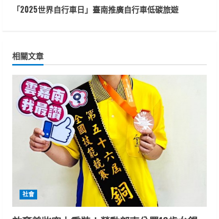
n
「2025世界自行車日」臺南推廣自行車低碳旅遊
t
i
相關文章
n
u
e
R
e
a
d
社會
i