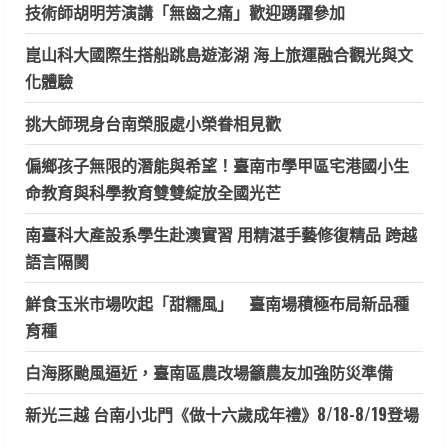
技術師胡明芳演講「無齒之痛」歡迎踴躍參加
崑山科大國際生搭船跳島遊澎湖 海上旅運融合觀光與文
化體驗
挑大師現身台南榮服處小榮眷相見歡
偏鄉孩子無限的潛能與希望！臺南市學甲區宅港國小生
命教育與科學教育雙雙綻放全國光芒
南臺科大產設系學生赴澳實習 用精湛手藝修復精品 跨越
語言隔閡
鮮食玉米市場吹起「甜糯風」 臺南場積極布局新品種
育種
白海豚颱風逼近，臺南區農改場籲農友加強防災準備
新光三越 台南小北門《做十六歲成年禮》8/18-8/19登場