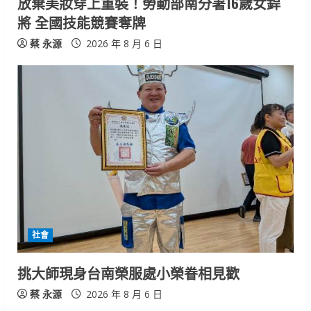
放棄美妝穿上重裝！勞動部南分署16歲女銲
n
將 全國技能競賽奪牌
g
蔡 永源
2026 年 8 月 6 日
社會
挑大師現身台南榮服處小榮眷相見歡
蔡 永源
2026 年 8 月 6 日