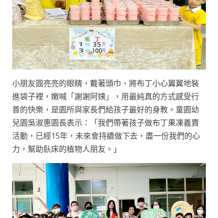
小朋友圓亮亮的眼睛，戴著頭巾、將布丁小心翼翼地裝
進袋子裡，嫩喊「謝謝阿姨」，用最純真的方式感受行
善的快樂，是園所與家長們給孩子最好的身教。童園幼
兒園吳淑惠園長表示：「我們帶著孩子做布丁果凍義賣
活動，已經15年，未來會持續做下去，盡一份我們的心
力，幫助臥床的植物人朋友。」