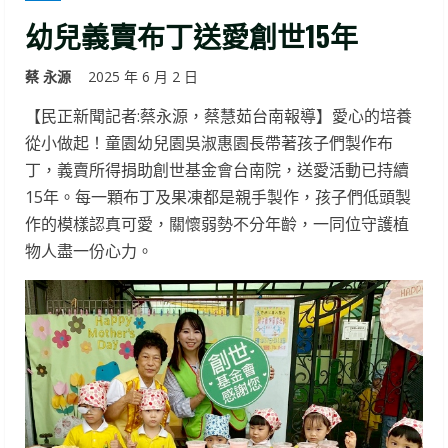
幼兒義賣布丁送愛創世15年
蔡 永源
2025 年 6 月 2 日
【民正新聞記者:蔡永源，蔡慧茹台南報導】愛心的培養
從小做起！童園幼兒園吳淑惠園長帶著孩子們製作布
丁，義賣所得捐助創世基金會台南院，送愛活動已持續
15年。每一顆布丁及果凍都是親手製作，孩子們低頭製
作的模樣認真可愛，關懷弱勢不分年齡，一同位守護植
物人盡一份心力。