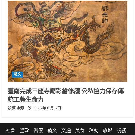
藝文
臺南完成三座寺廟彩繪修護 公私協力保存傳
統工藝生命力
蔡 永源
2026 年 8 月 6 日
社會
警政
醫療
藝文
交通
美食
運動
旅遊
祱務