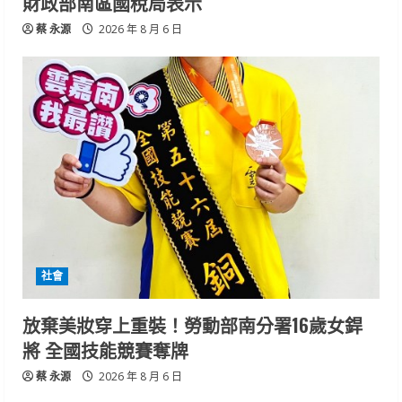
財政部南區國稅局表示
蔡 永源
2026 年 8 月 6 日
社會
放棄美妝穿上重裝！勞動部南分署16歲女銲
將 全國技能競賽奪牌
蔡 永源
2026 年 8 月 6 日