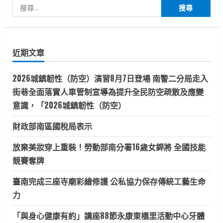
搜
尋
關
鍵
近期文章
字:
2026城鎮韌性（防空）演習8月7日登場 南警二分局走入
街巷全面落實人車管制宣導為提升全民防空疏散及應變
意識，「2026城鎮韌性（防空）
財政部南區國稅局表示
放棄美妝穿上重裝！勞動部南分署16歲女銲將 全國技能
競賽奪牌
臺南完成三座寺廟彩繪修護 公私協力保存傳統工藝生命
力
「與身心健康有約」講座88節永康東橋里活動中心牙體