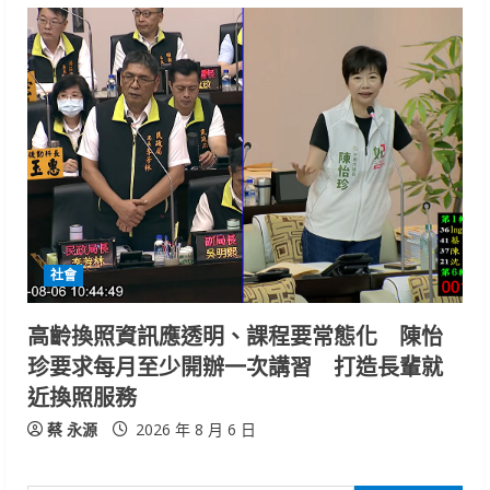
社會
高齡換照資訊應透明、課程要常態化 陳怡
珍要求每月至少開辦一次講習 打造長輩就
近換照服務
蔡 永源
2026 年 8 月 6 日