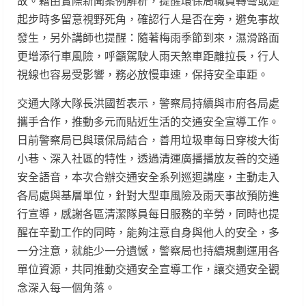
故。藉由實際新聞案例解析，提醒環保局職員轉彎或是
起步時多留意視野死角，確認行人是否在旁，避免事故
發生，另外講師也提醒：隨著梅雨季節到來，濕滑路面
更增添行車風險，呼籲駕駛人雨天煞車距離拉長，行人
視線也容易受影響，務必放慢車速，保持安全車距。
交通大隊大隊長洪國哲表示，警察局持續與市府各局處
攜手合作，推動多元而貼近生活的交通安全宣導工作。
日前警察局已與環保局結合，善用垃圾車每日穿梭大街
小巷、深入社區的特性，透過清運廣播播放友善的交通
安全語音，本次合辦交通安全系列巡迴講座，主動走入
各局處與基層單位，針對大型車風險及雨天事故預防進
行宣導，感謝各區清潔隊員每日服務的辛勞，同時也提
醒在辛勤工作的同時，能夠注意自身與他人的安全，多
一分注意，就能少一分遺憾，警察局也持續規劃運用各
單位資源，共同推動交通安全宣導工作，讓交通安全觀
念深入每一個角落。