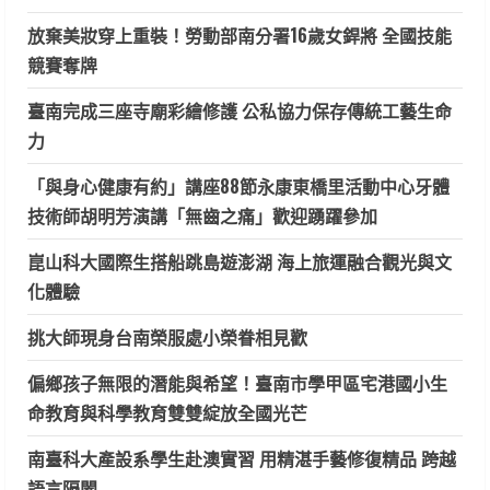
放棄美妝穿上重裝！勞動部南分署16歲女銲將 全國技能
競賽奪牌
臺南完成三座寺廟彩繪修護 公私協力保存傳統工藝生命
力
「與身心健康有約」講座88節永康東橋里活動中心牙體
技術師胡明芳演講「無齒之痛」歡迎踴躍參加
崑山科大國際生搭船跳島遊澎湖 海上旅運融合觀光與文
化體驗
挑大師現身台南榮服處小榮眷相見歡
偏鄉孩子無限的潛能與希望！臺南市學甲區宅港國小生
命教育與科學教育雙雙綻放全國光芒
南臺科大產設系學生赴澳實習 用精湛手藝修復精品 跨越
語言隔閡