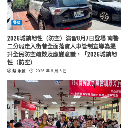
a
d
i
警政
n
2026城鎮韌性（防空）演習8月7日登場 南警
二分局走入街巷全面落實人車管制宣導為提
g
升全民防空疏散及應變意識，「2026城鎮韌
性（防空）
蔡 永源
2026 年 8 月 6 日