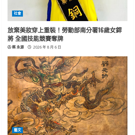
社會
放棄美妝穿上重裝！勞動部南分署16歲女銲
將 全國技能競賽奪牌
蔡 永源
2026 年 8 月 6 日
藝文