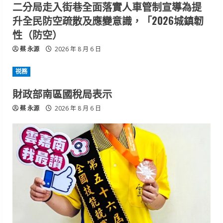
二分局走入街巷全面落實人車管制宣導為提
升全民防空疏散及應變意識，「2026城鎮韌
性（防空）
蔡 永源
2026 年 8 月 6 日
祱務
財政部南區國稅局表示
蔡 永源
2026 年 8 月 6 日