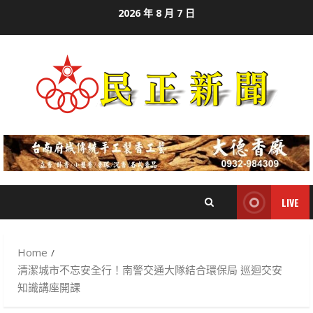
Skip
2026 年 8 月 7 日
to
content
LIVE
Home
清潔城市不忘安全行！南警交通大隊結合環保局 巡迴交安
知識講座開課