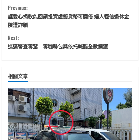
C
Previous:
誆愛心捐款能回饋投資虛擬貨幣可翻倍 婦人輕信退休金
o
險遭詐騙
n
Next:
t
巡邏警查毒駕 毒咖啡包與依托咪酯全數攔獲
i
n
相關文章
u
e
R
e