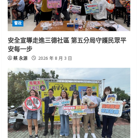
警政
安全宣導走進三德社區 第五分局守護民眾平
安每一步
蔡 永源
2026 年 8 月 3 日