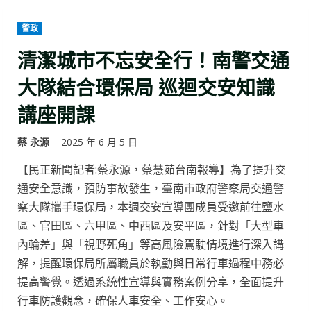
警政
清潔城市不忘安全行！南警交通
大隊結合環保局 巡迴交安知識
講座開課
蔡 永源
2025 年 6 月 5 日
【民正新聞記者:蔡永源，蔡慧茹台南報導】為了提升交
通安全意識，預防事故發生，臺南市政府警察局交通警
察大隊攜手環保局，本週交安宣導團成員受邀前往鹽水
區、官田區、六甲區、中西區及安平區，針對「大型車
內輪差」與「視野死角」等高風險駕駛情境進行深入講
解，提醒環保局所屬職員於執勤與日常行車過程中務必
提高警覺。透過系統性宣導與實務案例分享，全面提升
行車防護觀念，確保人車安全、工作安心。