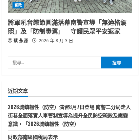
警政
將軍吼音樂節圓滿落幕南警宣導「無適格駕
照」及「防制毒駕」 守護民眾平安返家
蔡 永源
2026 年 8 月 3 日
搜
尋
關
鍵
近期文章
字:
2026城鎮韌性（防空）演習8月7日登場 南警二分局走入
街巷全面落實人車管制宣導為提升全民防空疏散及應變
意識，「2026城鎮韌性（防空）
財政部南區國稅局表示