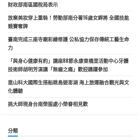
財政部南區國稅局表示
放棄美妝穿上重裝！勞動部南分署16歲女銲將 全國技能
競賽奪牌
臺南完成三座寺廟彩繪修護 公私協力保存傳統工藝生命
力
「與身心健康有約」講座88節永康東橋里活動中心牙體
技術師胡明芳演講「無齒之痛」歡迎踴躍參加
崑山科大國際生搭船跳島遊澎湖 海上旅運融合觀光與文
化體驗
挑大師現身台南榮服處小榮眷相見歡
分類