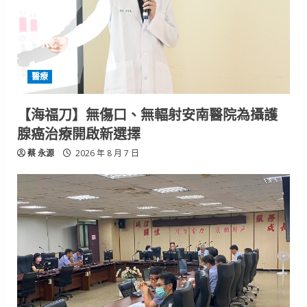
醫療
【海福刀】無傷口、無輻射安南醫院為攝護
腺癌治療開啟新選擇
蔡 永源
2026 年 8 月 7 日