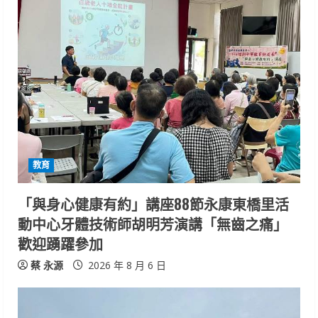
u
e
R
e
a
d
教育
i
「與身心健康有約」講座88節永康東橋里活
n
動中心牙體技術師胡明芳演講「無齒之痛」
歡迎踴躍參加
g
蔡 永源
2026 年 8 月 6 日