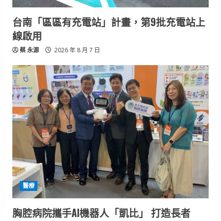
台南「區區有充電站」計畫，第9批充電站上
線啟用
蔡 永源
2026 年 8 月 7 日
醫療
胸腔病院攜手AI機器人「凱比」 打造長者