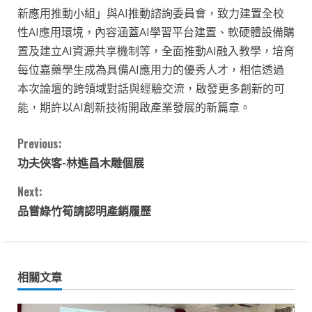
新應用推動小組」與AI推動諮詢委員會，致力建置全校
性AI應用環境，內容涵蓋AI學習平台建置、軟硬體設備購
置及建立AI資源共享機制等，全面推動AI融入教學，培育
每位嘉藥學生成為具備AI應用力的優秀人才，相信透過
本次論壇的跨領域對話與經驗交流，啟發更多創新的可
能，期許以AI創新技術開啟產業發展的新篇章。
C
Previous:
功夫俠客-林進昌木雕個展
o
Next:
n
品嘗綠竹筍請認明產銷履歷
t
i
相關文章
n