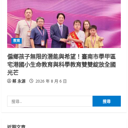
教育
偏鄉孩子無限的潛能與希望！臺南市學甲區
宅港國小生命教育與科學教育雙雙綻放全國
光芒
蔡 永源
2026 年 8 月 6 日
搜
尋
關
鍵
近期文章