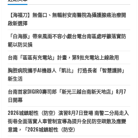
字:
【海福刀】無傷口、無輻射安南醫院為攝護腺癌治療開
啟新選擇
「白海豚」帶來風雨不容小覷台電台南區處呼籲落實防
範以防災損
台南「區區有充電站」計畫，第9批充電站上線啟用
胸腔病院攜手AI機器人「凱比」 打造長者「智慧護肺」
新生活
台南首家DIGIRO壽司郎「新光三越台南新天地店」8月7
日開幕
2026城鎮韌性（防空）演習8月7日登場 南警二分局走入
街巷全面落實人車管制宣導為提升全民防空疏散及應變
意識，「2026城鎮韌性（防空）