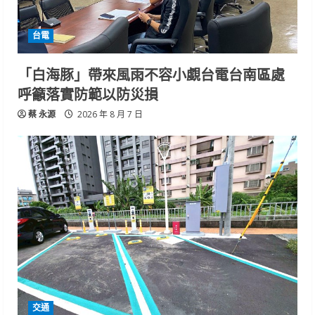
台電
「白海豚」帶來風雨不容小覷台電台南區處
呼籲落實防範以防災損
蔡 永源
2026 年 8 月 7 日
交通