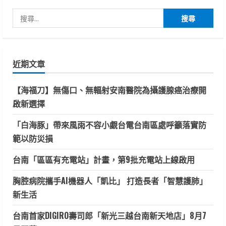
搜
尋
關
鍵
近期文章
字:
【海福刀】無傷口、無輻射安南醫院為攝護腺癌治療開
啟新選擇
「白海豚」帶來風雨不容小覷台電台南區處呼籲落實防
範以防災損
台南「區區有充電站」計畫，第9批充電站上線啟用
胸腔病院攜手AI機器人「凱比」 打造長者「智慧護肺」
新生活
台南首家DIGIRO壽司郎「新光三越台南新天地店」8月7