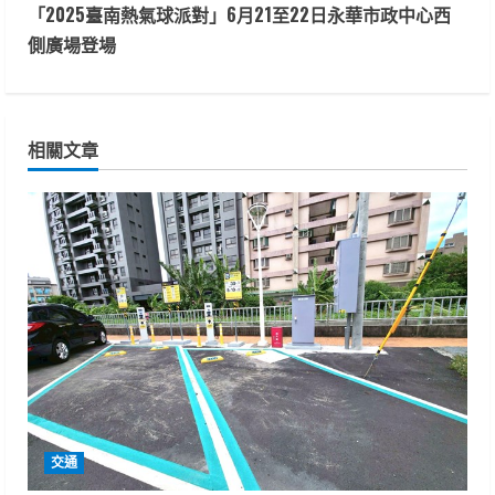
t
「2025臺南熱氣球派對」6月21至22日永華市政中心西
側廣場登場
i
n
相關文章
u
e
R
e
a
d
i
交通
n