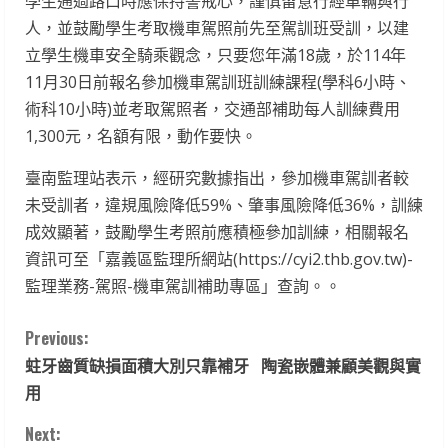
學生通過路口時應保持警戒心，謹慎留意行經車輛與行
人，並鼓勵學生考取機車駕照前先至駕訓班受訓，以建
立學生機車安全騎乘觀念，只要您年滿18歲，於114年
11月30日前報名參加機車駕訓班訓練課程(學科6小時、
術科10小時)並考取駕照者，交通部補助每人訓練費用
1,300元，名額有限，動作要快。
臺南監理站表示，經研究數據指出，參加機車駕訓者較
未受訓者，違規風險降低59%、肇事風險降低36%，訓練
成效顯著，鼓勵學生考照前應積極參加訓練，相關報名
資訊可至「嘉義區監理所網站(https://cyi2.thb.gov.tw)-
監理業務-駕照-機車駕訓補助專區」查詢。。
C
Previous:
蛀牙齒質缺損面積大別只靠補牙 陶瓷嵌體兼顧美觀與實
o
用
n
Next: