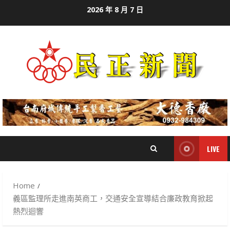
Skip
2026 年 8 月 7 日
to
content
LIVE
Home
義區監理所走進南英商工，交通安全宣導結合廉政教育掀起
熱烈迴響