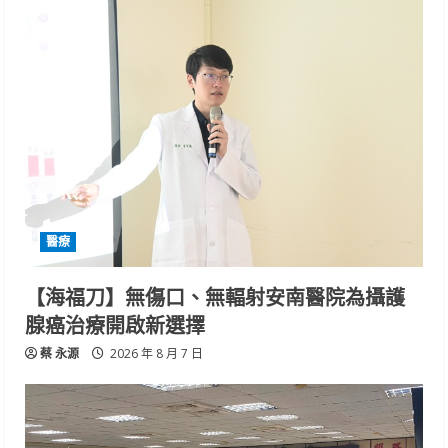
醫療
【海福刀】無傷口、無輻射安南醫院為攝護
腺癌治療開啟新選擇
蔡 永源
2026 年 8 月 7 日