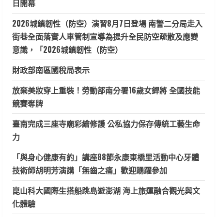
日開幕
2026城鎮韌性（防空）演習8月7日登場 南警二分局走入
街巷全面落實人車管制宣導為提升全民防空疏散及應變
意識，「2026城鎮韌性（防空）
財政部南區國稅局表示
放棄美妝穿上重裝！勞動部南分署16歲女銲將 全國技能
競賽奪牌
臺南完成三座寺廟彩繪修護 公私協力保存傳統工藝生命
力
「與身心健康有約」講座88節永康東橋里活動中心牙體
技術師胡明芳演講「無齒之痛」歡迎踴躍參加
崑山科大國際生搭船跳島遊澎湖 海上旅運融合觀光與文
化體驗