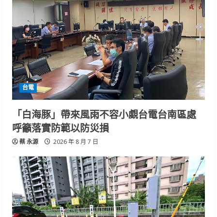
台電
「白海豚」帶來風雨不容小覷台電台南區處
呼籲落實防範以防災損
蔡 永源
2026 年 8 月 7 日