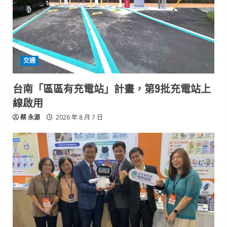
交通
台南「區區有充電站」計畫，第9批充電站上
線啟用
蔡 永源
2026 年 8 月 7 日