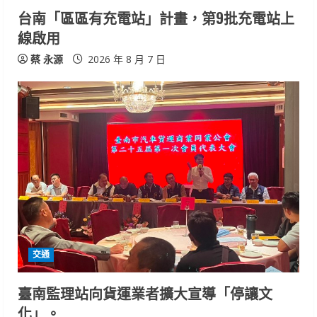
台南「區區有充電站」計畫，第9批充電站上
g
線啟用
蔡 永源
2026 年 8 月 7 日
交通
臺南監理站向貨運業者擴大宣導「停讓文
化」。