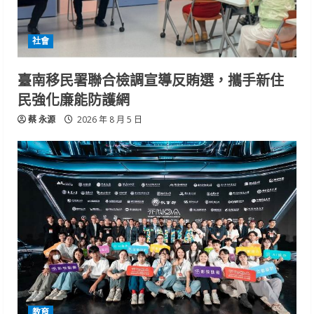
社會
臺南移民署聯合檢調宣導反賄選，攜手新住
民強化廉能防護網
蔡 永源
2026 年 8 月 5 日
教育