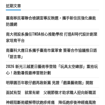
鍵
近期文章
字:
臺南移民署聯合檢調宣導反賄選，攜手新住民強化廉能
防護網
南大視設系擔任TNDA核心推動學校 打造AI時代設計創業
家培育平台
南臺科大應日系攜手臺南市童軍會 簽署合作協議推日語
「語言章」
2026 新光三越夏日藝術季登陸「玩具太空總部」重拾玩
心！啟動暑假最棒冒險計劃
明華園百年歌仔戲再啟新篇 見證「戲巢藝術館」開館
面試有型 就業有薪 父親節徵才助求職人迎向新職涯
神經阻斷術緩解帶狀皰疹疼痛 降低皰疹後神經痛風險