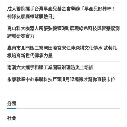
成大醫院攜手台灣早產兒基金會舉辦「早產兒好棒棒！
神隊友家庭棒球體驗日」
崑山科大機器人所張弘毅獲3獎 展現綠色科技與智慧感測
跨域研發實力
臺南市北門區三寮灣田隆宮宋江陣深耕文化傳承 武藝扎
根培育新世代傳承力量
南消六大攜手和順工業園區辦理防災士培訓
永康就業中心串聯科技巨頭 8月12場徵才幫你直接卡位
分類
社會