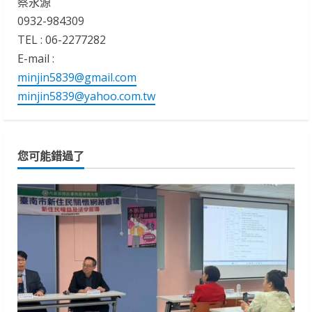
蔡永源
0932-984309
TEL : 06-2277282
E-mail :
minjin5839@gmail.com
minjin5839@yahoo.com.tw
您可能錯過了