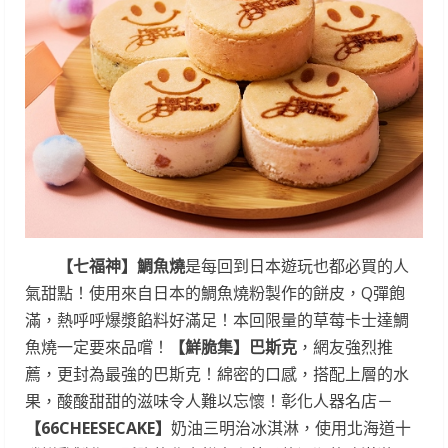
【七福神】鯛魚燒
是每回到日本遊玩也都必買的人
氣甜點！使用來自日本的鯛魚燒粉製作的餅皮，Q彈飽
滿，熱呼呼爆漿餡料好滿足！本回限量的草莓卡士達鯛
魚燒一定要來品嚐！
【鮮脆集】巴斯克
，網友強烈推
薦，更封為最強的巴斯克！綿密的口感，搭配上層的水
果，酸酸甜甜的滋味令人難以忘懷！彰化人器名店－
【
66CHEESECAKE
】
奶油三明治冰淇淋，使用北海道十