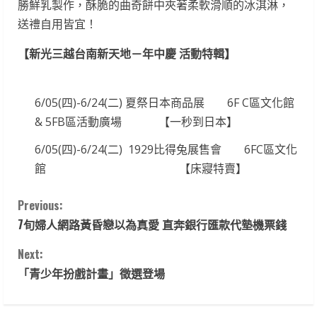
勝鮮乳製作，酥脆的曲奇餅中夾著柔軟滑順的冰淇淋，
送禮自用皆宜！
【新光三越台南新天地－年中慶 活動特輯】
6/05(四)-6/24(二) 夏祭日本商品展 6F C區文化館
& 5FB區活動廣場 【一秒到日本】
6/05(四)-6/24(二) 1929比得兔展售會 6FC區文化
館 【床寢特賣】
C
Previous:
7旬婦人網路黃昏戀以為真愛 直奔銀行匯款代墊機票錢
o
Next:
n
「青少年扮戲計畫」徵選登場
t