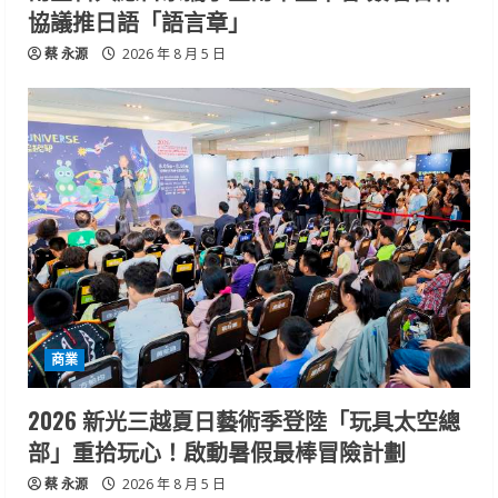
協議推日語「語言章」
蔡 永源
2026 年 8 月 5 日
商業
2026 新光三越夏日藝術季登陸「玩具太空總
部」重拾玩心！啟動暑假最棒冒險計劃
蔡 永源
2026 年 8 月 5 日