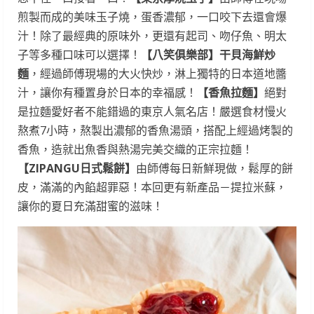
煎製而成的美味玉子燒，蛋香濃郁，一口咬下去還會爆
汁！除了最經典的原味外，更還有起司、吻仔魚、明太
子等多種口味可以選擇！
【八笑俱樂部】干貝海鮮炒
麵
，經過師傅現場的大火快炒，淋上獨特的日本道地醬
汁，讓你有種置身於日本的幸福感！
【香魚拉麵】
絕對
是拉麵愛好者不能錯過的東京人氣名店！嚴選食材慢火
熬煮7小時，熬製出濃郁的香魚湯頭，搭配上經過烤製的
香魚，造就出魚香與熱湯完美交織的正宗拉麵！
【
ZIPANGU
日式鬆餅】
由師傅每日新鮮現做，鬆厚的餅
皮，滿滿的內餡超罪惡！本回更有新產品－提拉米蘇，
讓你的夏日充滿甜蜜的滋味！