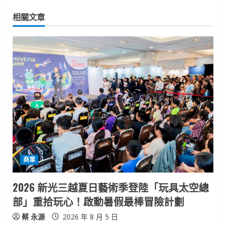
i
相關文章
n
u
e
R
e
a
d
商業
i
2026 新光三越夏日藝術季登陸「玩具太空總
n
部」重拾玩心！啟動暑假最棒冒險計劃
g
蔡 永源
2026 年 8 月 5 日