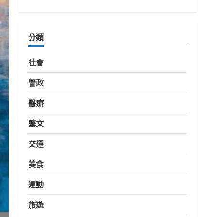
分類
社會
警政
醫療
藝文
交通
美食
運動
旅遊