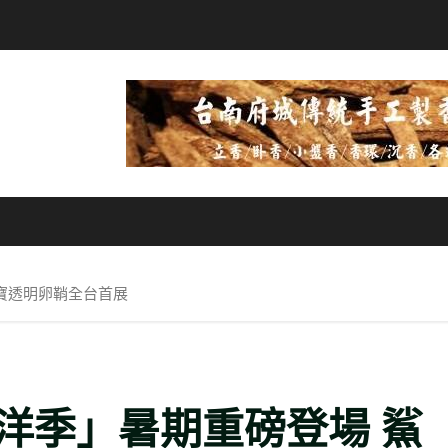
寶透明卵鞘全台首展
洋季」暑期重磅登場 鯊