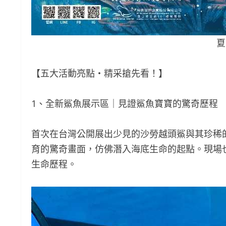
夏
【五大活動亮點・精采搶先看！】
1、全新鯊魚展示區｜見證鯊魚寶寶的驚奇歷程
首次在台灣公開展出少見的沙勞越頭鯊與其珍稀
育的驚奇畫面，仿佛潛入海底生命的起點。現場
生命歷程。