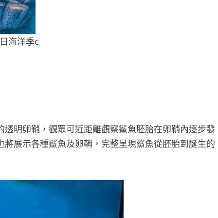
日海洋季c
的透明卵鞘，觀眾可近距離觀察鯊魚胚胎在卵鞘內逐步發
也將展示各種鯊魚及卵鞘，完整呈現鯊魚從胚胎到誕生的