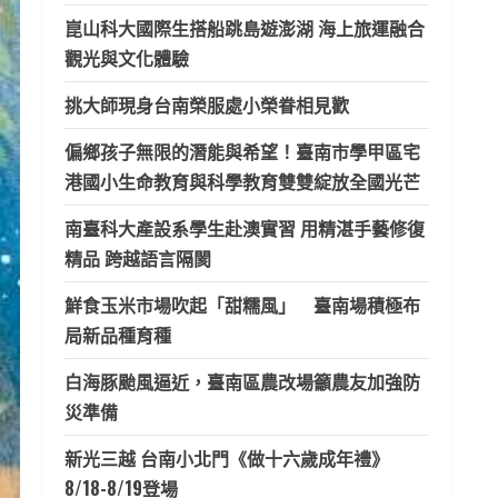
崑山科大國際生搭船跳島遊澎湖 海上旅運融合
觀光與文化體驗
挑大師現身台南榮服處小榮眷相見歡
偏鄉孩子無限的潛能與希望！臺南市學甲區宅
港國小生命教育與科學教育雙雙綻放全國光芒
南臺科大產設系學生赴澳實習 用精湛手藝修復
精品 跨越語言隔閡
鮮食玉米市場吹起「甜糯風」 臺南場積極布
局新品種育種
白海豚颱風逼近，臺南區農改場籲農友加強防
災準備
新光三越 台南小北門《做十六歲成年禮》
8/18-8/19登場