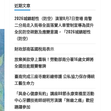
鍵
近期文章
字:
2026城鎮韌性（防空）演習8月7日登場 南警
二分局走入街巷全面落實人車管制宣導為提升
全民防空疏散及應變意識，「2026城鎮韌性
（防空）
財政部南區國稅局表示
放棄美妝穿上重裝！勞動部南分署16歲女銲將
全國技能競賽奪牌
臺南完成三座寺廟彩繪修護 公私協力保存傳統
工藝生命力
「與身心健康有約」講座88節永康東橋里活動
中心牙體技術師胡明芳演講「無齒之痛」歡迎
踴躍參加