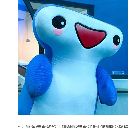
2、鯊魚餵食解說｜隱藏版餵食活動期間限定登