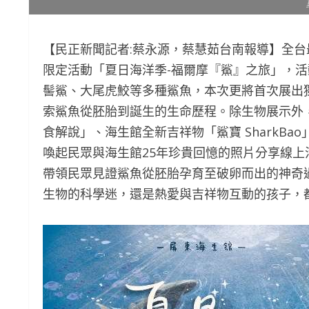
【民正新聞記者:蔡永源，蔡慧茹台南報導】全
限定活動「夏日海洋季-福爾摩『鯊』之旅」，活動
髻鯊、大尾虎鮫等多種鯊魚，本次更將首次展出
索鯊魚從胚胎到誕生的生命歷程。除生物展示外
食解說」、海生館全新吉祥物「鯊寶 SharkB
喚起民眾與海生館25年珍貴回憶的照片分享線
帶領民眾見證鯊魚從胚胎孕育至破卵而出的神奇
生物的科學迷，還是熱愛與吉祥物互動的孩子，