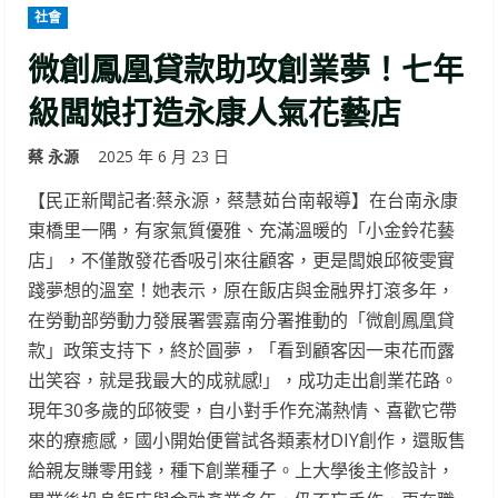
社會
微創鳳凰貸款助攻創業夢！七年
級闆娘打造永康人氣花藝店
蔡 永源
2025 年 6 月 23 日
【民正新聞記者:蔡永源，蔡慧茹台南報導】在台南永康
東橋里一隅，有家氣質優雅、充滿溫暖的「小金鈴花藝
店」，不僅散發花香吸引來往顧客，更是闆娘邱筱雯實
踐夢想的溫室！她表示，原在飯店與金融界打滾多年，
在勞動部勞動力發展署雲嘉南分署推動的「微創鳳凰貸
款」政策支持下，終於圓夢，「看到顧客因一束花而露
出笑容，就是我最大的成就感!」，成功走出創業花路。
現年30多歲的邱筱雯，自小對手作充滿熱情、喜歡它帶
來的療癒感，國小開始便嘗試各類素材DIY創作，還販售
給親友賺零用錢，種下創業種子。上大學後主修設計，