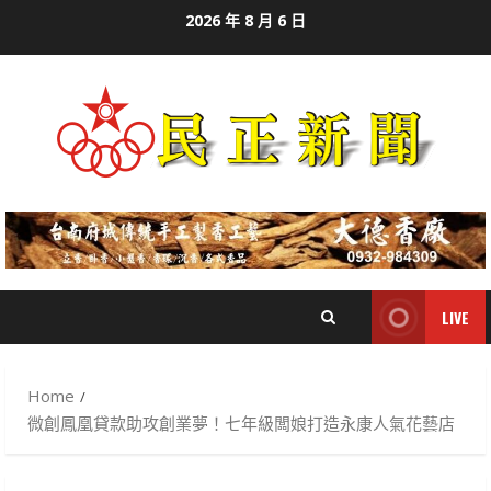
Skip
2026 年 8 月 6 日
to
content
LIVE
Home
微創鳳凰貸款助攻創業夢！七年級闆娘打造永康人氣花藝店