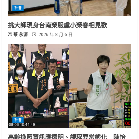
社會
挑大師現身台南榮服處小榮眷相見歡
蔡 永源
2026 年 8 月 6 日
社會
高齡換照資訊應透明、課程要常態化 陳怡