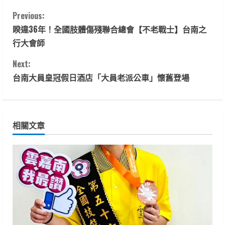
C
Previous:
睽違36年！全國肢體傷殘聯合總會【不老戰士】台南之
o
行大會師
n
Next:
t
台南大員皇冠假日酒店「大員老派公車」懷舊登場
i
n
相關文章
u
e
R
e