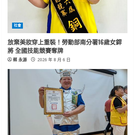
a
d
i
社會
n
放棄美妝穿上重裝！勞動部南分署16歲女銲
將 全國技能競賽奪牌
g
蔡 永源
2026 年 8 月 6 日