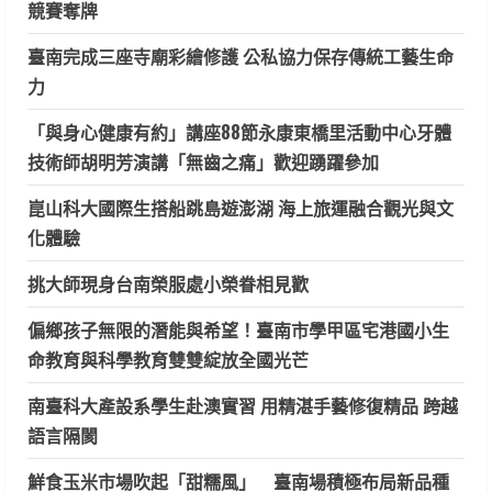
競賽奪牌
臺南完成三座寺廟彩繪修護 公私協力保存傳統工藝生命
力
「與身心健康有約」講座88節永康東橋里活動中心牙體
技術師胡明芳演講「無齒之痛」歡迎踴躍參加
崑山科大國際生搭船跳島遊澎湖 海上旅運融合觀光與文
化體驗
挑大師現身台南榮服處小榮眷相見歡
偏鄉孩子無限的潛能與希望！臺南市學甲區宅港國小生
命教育與科學教育雙雙綻放全國光芒
南臺科大產設系學生赴澳實習 用精湛手藝修復精品 跨越
語言隔閡
鮮食玉米市場吹起「甜糯風」 臺南場積極布局新品種