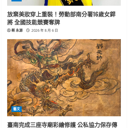
放棄美妝穿上重裝！勞動部南分署16歲女銲
將 全國技能競賽奪牌
蔡 永源
2026 年 8 月 6 日
藝文
臺南完成三座寺廟彩繪修護 公私協力保存傳