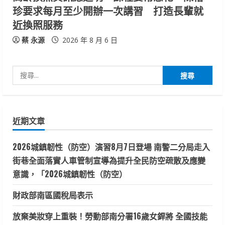
珍要求每月至少開辦一次講習 打造長輩就
近換照服務
蔡 永源
2026 年 8 月 6 日
搜
尋
關
鍵
近期文章
字:
2026城鎮韌性（防空）演習8月7日登場 南警二分局走入
街巷全面落實人車管制宣導為提升全民防空疏散及應變
意識，「2026城鎮韌性（防空）
財政部南區國稅局表示
放棄美妝穿上重裝！勞動部南分署16歲女銲將 全國技能