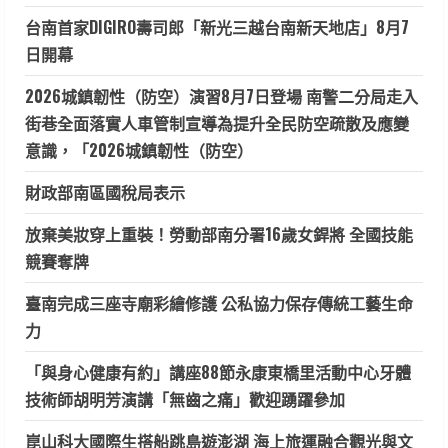
台南首家DIGIRO壽司郎「新光三越台南新天地店」8月7
日開幕
2026城鎮韌性（防空）演習8月7日登場 南警二分局走入
街巷全面落實人車管制宣導為提升全民防空疏散及應變
意識，「2026城鎮韌性（防空）
財政部南區國稅局表示
放棄美妝穿上重裝！勞動部南分署16歲女銲將 全國技能
競賽奪牌
臺南完成三座寺廟彩繪修護 公私協力保存傳統工藝生命
力
「與身心健康有約」講座88節永康東橋里活動中心牙體
技術師胡明芳演講「無齒之痛」歡迎踴躍參加
崑山科大國際生搭船跳島遊澎湖 海上旅運融合觀光與文