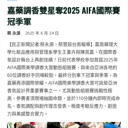
嘉藥調香雙星奪2025 AIFA國際賽
冠季軍
蔡 永源
2025 年 6 月 24 日
【民正新聞記者:蔡永源，蔡慧茹台南報導】嘉南藥理大
學化粧品應用與管理系學生王書卉與陳晁嘉，在國際香
氛設計舞台上再創佳績！日前代表學校參加首屆2025年
AIFA國際美學調香大賞動態組競賽，與來自亞洲各地約
60位調香好手同場較勁，最終分別拿下冠軍與季軍，為
嘉藥再添國際榮耀。AIFA國際美學調香大賞可說是亞洲
香氛設計界重要賽事之一，尤其動態組競賽挑戰性極
高，參賽者須現場抽圖命題，並於110分鐘內即時完成命
名、香氛調配與創作理念發表，極度考驗反應力、創造
力與美感整合實力。