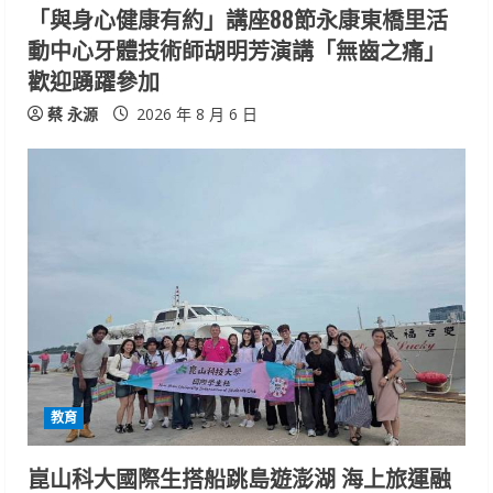
「與身心健康有約」講座88節永康東橋里活
n
動中心牙體技術師胡明芳演講「無齒之痛」
歡迎踴躍參加
g
蔡 永源
2026 年 8 月 6 日
教育
崑山科大國際生搭船跳島遊澎湖 海上旅運融