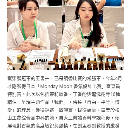
獲榮獲冠軍的王書卉，已是調香比賽的常勝軍，今年4月
才剛獲得日本「Monday Moon 香氛設計比賽」審查員
特別賞。此次以包括茉莉幽香、丁香酚與龍涎酮等16種
精油，呈現主題作品「我們」，傳達「自由、平等、博
愛」的理念，獲得評審一致讚賞，拔得頭籌。畢業於松
山工農綜合高中科的她，自大三修讀香料學課程後，便
展現對香氣的高度敏銳與熱情，在劉孟春副教授的啟發