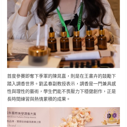
首度參賽即奪下季軍的陳晁嘉，則是在王書卉的鼓勵下
踏入調香世界。劉孟春副教授表示，調香是一門兼具感
性與理性的藝術，學生們能不畏壓力下穩健創作，正是
長時間練習與熱情累積的成果。