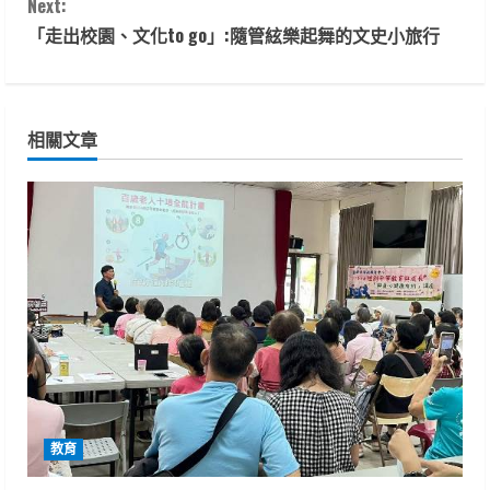
Next:
n
「走出校園、文化to go」:隨管絃樂起舞的文史小旅行
t
i
相關文章
n
u
e
R
e
a
d
教育
i