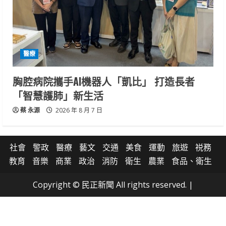
醫療
胸腔病院攜手AI機器人「凱比」 打造長者
「智慧護肺」新生活
蔡 永源
2026 年 8 月 7 日
社會
警政
醫療
藝文
交通
美食
運動
旅遊
祱務
教育
音樂
商業
政治
消防
衛生
農業
食品、衛生
Copyright © 民正新聞 All rights reserved.
|