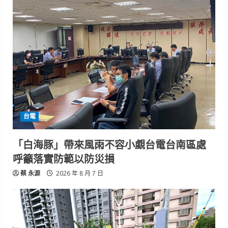
台電
「白海豚」帶來風雨不容小覷台電台南區處
呼籲落實防範以防災損
蔡 永源
2026 年 8 月 7 日