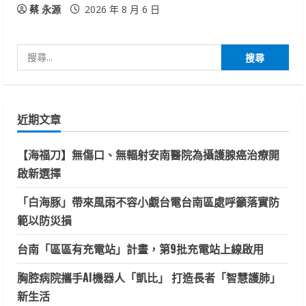
蔡 永源
2026 年 8 月 6 日
搜
尋
關
鍵
近期文章
字:
【海福刀】無傷口、無輻射安南醫院為攝護腺癌治療開
啟新選擇
「白海豚」帶來風雨不容小覷台電台南區處呼籲落實防
範以防災損
台南「區區有充電站」計畫，第9批充電站上線啟用
胸腔病院攜手AI機器人「凱比」 打造長者「智慧護肺」
新生活