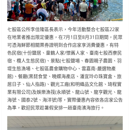
七股區公所李佳隆區長表示，今年活動整合七股區22家
在地業者推出限定優惠，在7月1日至8月31日期間，民眾
可憑海鮮節相關票券證明到合作店家享消費優惠，有特
色民宿(十份鹽居、童鶴人家/懷舊人家、臺南七股西寮民
宿、欖人生態民宿)、景點(七股鹽場、春園親子農園、羽
堤生態漁場、七股區農會購物中心、雲嘉南-嚴選物產
館)、餐廳(黑琵食堂、曉蝶海產店、潘宜玲の珠寶盒、旅
居日子、仙人指路)、觀光工廠(和明織品文化館、琦程實
業有限公司)及娛樂漁筏(永順號、龍山號、龍亨觀光、龍
海號、國泰2號、海洋號)等，實際優惠內容依各店家公告
為準，歡迎民眾趁暑假安排一趟臺南濱海旅行。