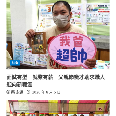
社會
面試有型 就業有薪 父親節徵才助求職人
迎向新職涯
蔡 永源
2026 年 8 月 5 日