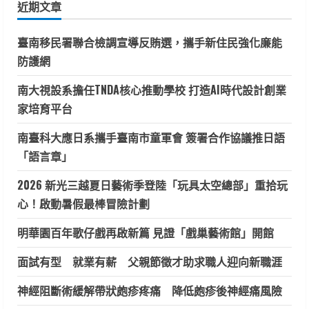
近期文章
字:
臺南移民署聯合檢調宣導反賄選，攜手新住民強化廉能
防護網
南大視設系擔任TNDA核心推動學校 打造AI時代設計創業
家培育平台
南臺科大應日系攜手臺南市童軍會 簽署合作協議推日語
「語言章」
2026 新光三越夏日藝術季登陸「玩具太空總部」重拾玩
心！啟動暑假最棒冒險計劃
明華園百年歌仔戲再啟新篇 見證「戲巢藝術館」開館
面試有型 就業有薪 父親節徵才助求職人迎向新職涯
神經阻斷術緩解帶狀皰疹疼痛 降低皰疹後神經痛風險