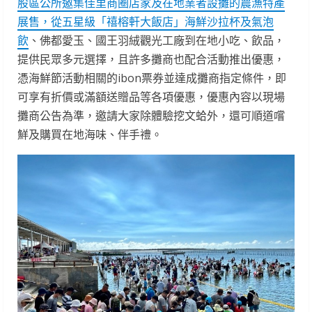
股區公所邀集佳里商圈店家及在地業者設攤的農漁特產
展售，從五星級「禧榕軒大飯店」海鮮沙拉杯及氣泡
飲
、佛都愛玉、國王羽絨觀光工廠到在地小吃、飲品，
提供民眾多元選擇，且許多攤商也配合活動推出優惠，
憑海鮮節活動相關的ibon票券並達成攤商指定條件，即
可享有折價或滿額送贈品等各項優惠，優惠內容以現場
攤商公告為準，邀請大家除體驗挖文蛤外，還可順道嚐
鮮及購買在地海味、伴手禮。