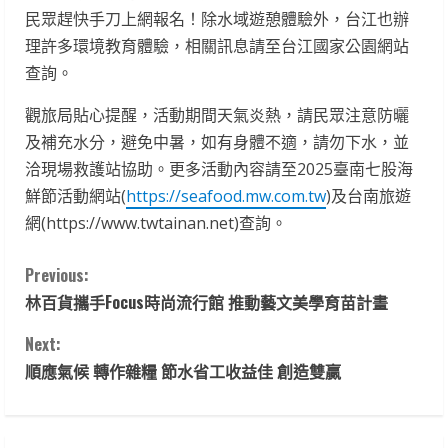
民眾趕快手刀上網報名！除水域遊憩體驗外，台江也辦
理許多環境教育體驗，相關訊息請至台江國家公園網站
查詢。
觀旅局貼心提醒，活動期間天氣炎熱，請民眾注意防曬
及補充水分，避免中暑，如有身體不適，請勿下水，並
洽現場救護站協助。更多活動內容請至2025臺南七股海
鮮節活動網站(
https://seafood.mw.com.tw
)及台南旅遊
網(https://www.twtainan.net)查詢。
C
Previous:
林百貨攜手Focus時尚流行館 推動藝文美學育苗計畫
o
Next:
n
順應氣候 轉作雜糧 節水省工收益佳 創造雙贏
t