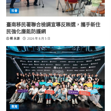
社會
臺南移民署聯合檢調宣導反賄選，攜手新住
民強化廉能防護網
蔡 永源
2026 年 8 月 5 日
教育