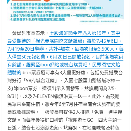
黃偉哲市長表示，
七股海鮮節今年邁入第19年，其中
最受期待的「觀光赤嘴園挖文蛤體驗」將於7月5至6日、
7月19至20日舉辦，共計4場次，每場次限量3,500人，每
人僅需50元報名費，6月20日已開放報名，目前各場次尚
有餘額，趕緊至ibon網站或機台購買吧！民眾憑挖文蛤
體驗的
ibon票券還可享有3大優惠好康，包括免費搭乘台
灣好行「98府城台江線」、入園七股鹽山贈送鹹冰棒一
支(除ibon票券，還須出示入園發票，兌換期間為7/5-
8/31)，以及7-ELEVEN霜淇淋買一送一。此外，為鼓勵
民眾來臺南住宿，憑今年6至7月住宿臺南合法旅宿的發
票或收據證明，一張發票可提供2人排隊「免費」進場摸
文蛤。而每年獲得好口碑的「揪團遊七GO」四大主題一
日遊，結合七股潟湖遊船、烤鮮蚵、在地風味餐及特色