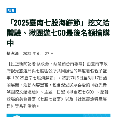
社會
「2025臺南七股海鮮節」挖文蛤
體驗、揪團遊七GO最後名額搶購
中
蔡 永源
2025 年 6 月 27 日
【民正新聞記者:蔡永源，蔡慧茹台南報導】由臺南市政
府觀光旅遊局與七股區公所共同辦理的年度暑假親子盛
事「2025臺南七股海鮮節」，將於7月5日至8月17日熱
鬧展開，活動內容豐富，包含深受民眾喜愛的《觀光赤
嘴園挖文蛤體驗》、主題一日遊《揪團遊七GO》、壓軸
登場的美食饗宴《七股七寶宴》以及《社區農漁特產展
售》等系列活動。