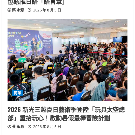
協議推日語「語言章」
蔡 永源
2026 年 8 月 5 日
商業
2026 新光三越夏日藝術季登陸「玩具太空總
部」重拾玩心！啟動暑假最棒冒險計劃
蔡 永源
2026 年 8 月 5 日