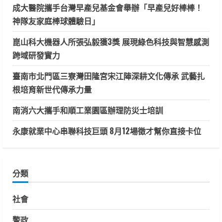
成大醫院攜手台灣早產兒基金會舉辦「早產兒好棒棒！
神隊友家庭棒球體驗日」
崑山科大機器人所張弘毅獲3獎 展現綠色科技與智慧感測
跨域研發實力
臺南市北門區三寮灣田隆宮宋江陣深耕文化傳承 武藝扎
根培育新世代傳承力量
南消六大攜手和順工業園區辦理防災士培訓
永康就業中心串聯科技巨頭 8月12場徵才幫你直接卡位
分類
社會
警政