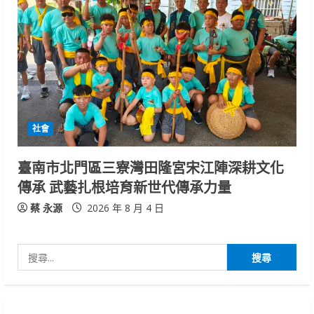
社會
臺南市北門區三寮灣田隆宮宋江陣深耕文化
傳承 武藝扎根培育新世代傳承力量
蔡 永源
2026 年 8 月 4 日
搜
尋
關
鍵