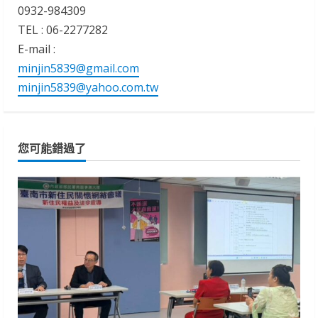
0932-984309
TEL : 06-2277282
E-mail :
minjin5839@gmail.com
minjin5839@yahoo.com.tw
您可能錯過了