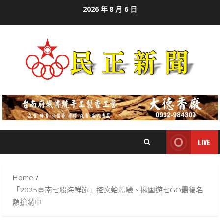
Skip
2026 年 8 月 6 日
to
content
LIVE
Home
「2025臺南七股海鮮節」挖文蛤體驗、揪團遊七GO最後名
額搶購中