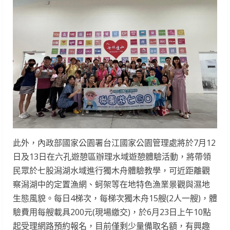
此外，內政部國家公園署台江國家公園管理處將於7月12
日及13日在六孔遊憩區辦理水域遊憩體驗活動，將帶領
民眾於七股潟湖水域進行獨木舟體驗教學，可近距離觀
察潟湖中的定置漁網、蚵架等在地特色漁業景觀與濕地
生態風貌。每日4梯次，每梯次獨木舟15艘(2人一艘)，體
驗費用每艘載具200元(現場繳交)，於6月23日上午10點
起受理網路預約報名，目前僅剩少量備取名額，有興趣