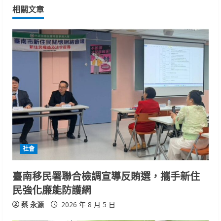
i
相關文章
n
u
e
R
e
a
d
社會
i
臺南移民署聯合檢調宣導反賄選，攜手新住
n
民強化廉能防護網
g
蔡 永源
2026 年 8 月 5 日