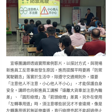
宣導團講師透過實際案例影片，以探討方式，與現場
新進員工反思事故發生原因，進而提醒平時要將「防禦
駕駛觀念」落實於生活中，除遵守交通規則外，還要
「注意他人不注意，小心他人不小心」，才能保護自身
安全。講師也向新進員工講解「遠離大貨車並注意內輪
差」、「圓形綠燈」及「箭頭綠燈」差異，另外在使用
「左轉專用道」時，須注意哪些狀況才不會違規，像是
左轉專用道若無延伸車道，直行綠燈亮起不能超過停止