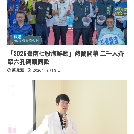
旅遊
「2026臺南七股海鮮節」熱鬧開幕 二千人齊
聚六孔碼頭同歡
蔡 永源
2026 年 8 月 8 日