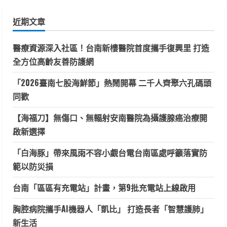
鍵
近期文章
字:
醫療資源深入社區！台南新樓醫院首度攜手復興里 打造
全方位高齡友善防護網
「2026臺南七股海鮮節」熱鬧開幕 二千人齊聚六孔碼頭
同歡
【海福刀】無傷口、無輻射安南醫院為攝護腺癌治療開
啟新選擇
「白海豚」帶來風雨不容小覷台電台南區處呼籲落實防
範以防災損
台南「區區有充電站」計畫，第9批充電站上線啟用
胸腔病院攜手AI機器人「凱比」 打造長者「智慧護肺」
新生活