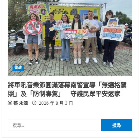
警政
將軍吼音樂節圓滿落幕南警宣導「無適格駕
照」及「防制毒駕」 守護民眾平安返家
蔡 永源
2026 年 8 月 3 日
搜
尋
關