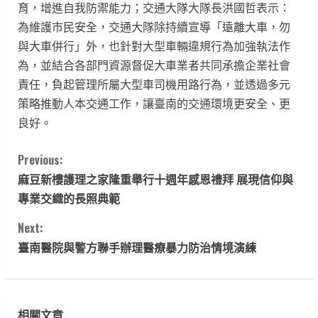
育，增進自我防禦能力；交通大隊大隊長洪國哲表示：
為維護市民安全，交通大隊除持續宣導「遠離大車，勿
與大車併行」外，也針對大型車輛違規行為加強執法作
為，並結合各部門資源督促大車業者共同承擔企業社會
責任，負起管理所屬大型車司機用路行為，並透過多元
策略推動人本交通工作，讓臺南的交通環境更安全、更
良好。
C
Previous:
麻豆新樓護理之家隆重舉行十週年感恩禮拜 展現信仰與
o
專業交織的長照典範
n
Next:
t
臺南醫院與警方聯手辦理醫療暴力防治情境演練
i
n
相關文章