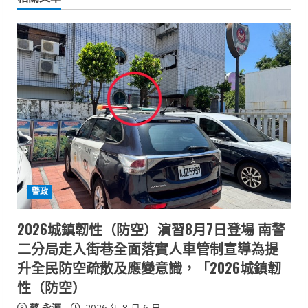
u
e
R
e
a
d
i
警政
n
2026城鎮韌性（防空）演習8月7日登場 南警
二分局走入街巷全面落實人車管制宣導為提
g
升全民防空疏散及應變意識，「2026城鎮韌
性（防空）
蔡 永源
2026 年 8 月 6 日