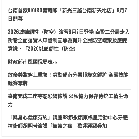
台南首家DIGIRO壽司郎「新光三越台南新天地店」8月7
日開幕
2026城鎮韌性（防空）演習8月7日登場 南警二分局走入
街巷全面落實人車管制宣導為提升全民防空疏散及應變
意識，「2026城鎮韌性（防空）
財政部南區國稅局表示
放棄美妝穿上重裝！勞動部南分署16歲女銲將 全國技能
競賽奪牌
臺南完成三座寺廟彩繪修護 公私協力保存傳統工藝生命
力
「與身心健康有約」講座88節永康東橋里活動中心牙體
技術師胡明芳演講「無齒之痛」歡迎踴躍參加