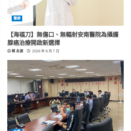
醫療
【海福刀】無傷口、無輻射安南醫院為攝護
腺癌治療開啟新選擇
蔡 永源
2026 年 8 月 7 日