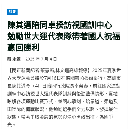
社會
陳其邁陪同卓揆訪視國訓中心
勉勵世大運代表隊帶著國人祝福
贏回勝利
蔡 永源
2025 年 7 月 4 日
【民正新聞記者:蔡慧茹,林文通高雄報導】2025年夏季世
界大學運動會將於7月16日在德國萊茵魯爾舉行，高雄市
長陳其邁今（4）日陪同行政院長卓榮泰，前往國家運動
訓練中心訪視世大運代表隊訓練與後勤整備情形，實地
瞭解各項運動比賽形式，並關心擊劍、跆拳道、柔道及
田徑隊的備戰狀況。他勉勵選手們全力以赴、發揮最佳
狀態，帶著爭取金牌的氣勢與決心勇敢出征，為國爭
光。