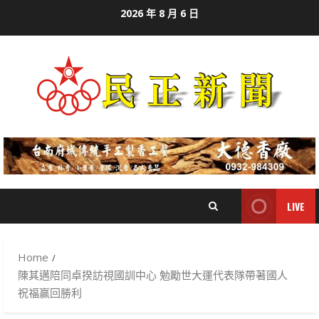
Skip
2026 年 8 月 6 日
to
content
LIVE
Home
陳其邁陪同卓揆訪視國訓中心 勉勵世大運代表隊帶著國人
祝福贏回勝利