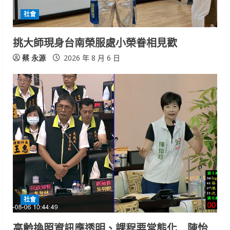
社會
挑大師現身台南榮服處小榮眷相見歡
蔡 永源
2026 年 8 月 6 日
社會
高齡換照資訊應透明、課程要常態化 陳怡