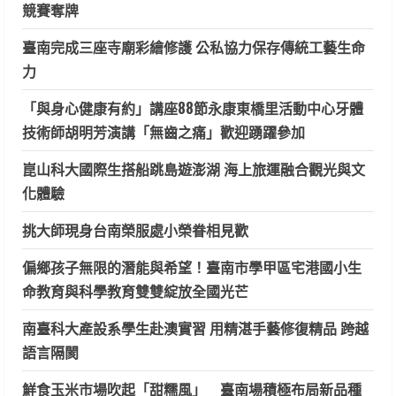
競賽奪牌
臺南完成三座寺廟彩繪修護 公私協力保存傳統工藝生命
力
「與身心健康有約」講座88節永康東橋里活動中心牙體
技術師胡明芳演講「無齒之痛」歡迎踴躍參加
崑山科大國際生搭船跳島遊澎湖 海上旅運融合觀光與文
化體驗
挑大師現身台南榮服處小榮眷相見歡
偏鄉孩子無限的潛能與希望！臺南市學甲區宅港國小生
命教育與科學教育雙雙綻放全國光芒
南臺科大產設系學生赴澳實習 用精湛手藝修復精品 跨越
語言隔閡
鮮食玉米市場吹起「甜糯風」 臺南場積極布局新品種