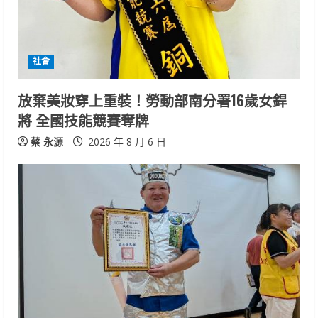
d
i
社會
n
放棄美妝穿上重裝！勞動部南分署16歲女銲
g
將 全國技能競賽奪牌
蔡 永源
2026 年 8 月 6 日