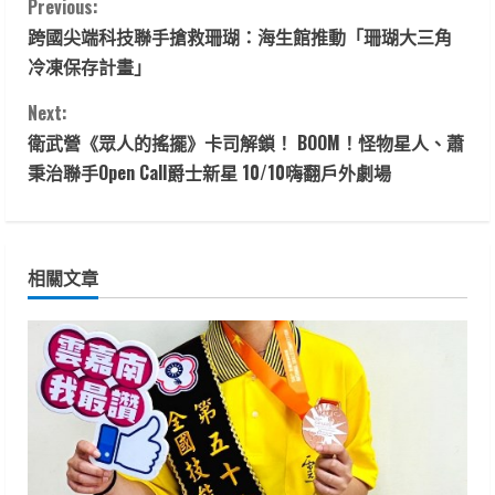
C
Previous:
跨國尖端科技聯手搶救珊瑚：海生館推動「珊瑚大三角
o
冷凍保存計畫」
n
Next:
t
衛武營《眾人的搖擺》卡司解鎖！ BOOM！怪物星人、蕭
秉治聯手Open Call爵士新星 10/10嗨翻戶外劇場
i
n
相關文章
u
e
R
e
a