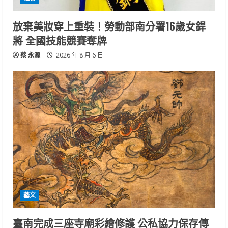
放棄美妝穿上重裝！勞動部南分署16歲女銲
將 全國技能競賽奪牌
蔡 永源
2026 年 8 月 6 日
藝文
臺南完成三座寺廟彩繪修護 公私協力保存傳