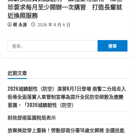
珍要求每月至少開辦一次講習 打造長輩就
近換照服務
蔡 永源
2026 年 8 月 6 日
搜
尋
關
鍵
近期文章
字:
2026城鎮韌性（防空）演習8月7日登場 南警二分局走入
街巷全面落實人車管制宣導為提升全民防空疏散及應變
意識，「2026城鎮韌性（防空）
財政部南區國稅局表示
放棄美妝穿上重裝！勞動部南分署16歲女銲將 全國技能