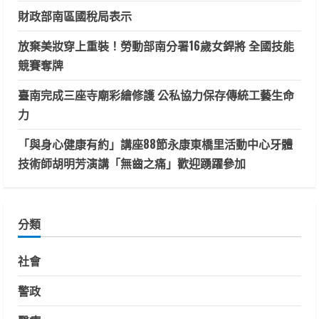
財政部南區國稅局表示
放棄美妝穿上重裝！勞動部南分署16歲女銲將 全國技能
競賽奪牌
臺南完成三座寺廟彩繪修護 公私協力保存傳統工藝生命
力
「與身心健康有約」講座88節永康東橋里活動中心牙體
技術師胡明芳演講「無齒之痛」歡迎踴躍參加
分類
社會
警政