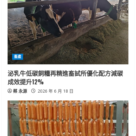
e
R
e
a
d
畜產
i
泌乳牛低碳飼糧再精進畜試所優化配方減碳
n
成效提升12%
g
蔡 永源
2026 年 6 月 18 日