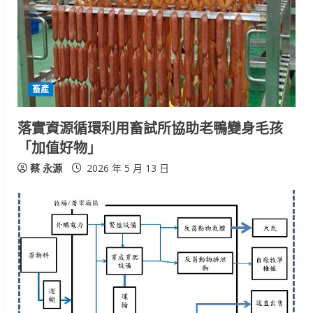
畜產
落實資源循環利用畜試所協助老鴨變身毛孩
「加值好物」
蔡 永源
2026 年 5 月 13 日