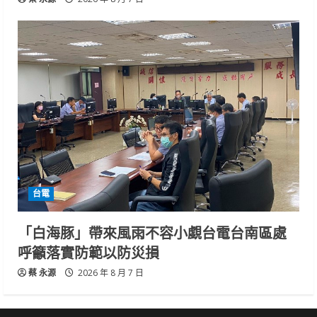
台電
「白海豚」帶來風雨不容小覷台電台南區處
呼籲落實防範以防災損
蔡 永源
2026 年 8 月 7 日