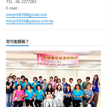
TEL : 06-2277282
E-mail :
minjin5839@gmail.com
minjin5839@yahoo.com.tw
您可能錯過了