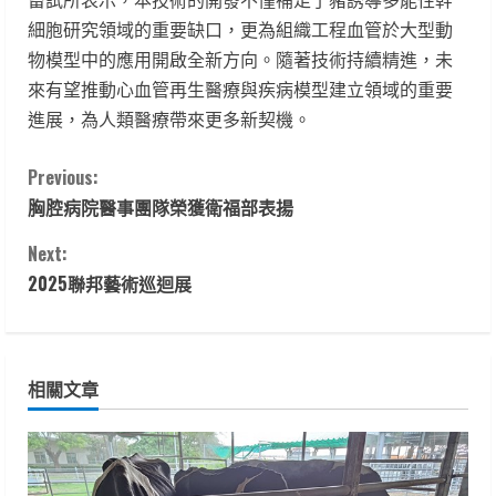
細胞研究領域的重要缺口，更為組織工程血管於大型動
物模型中的應用開啟全新方向。隨著技術持續精進，未
來有望推動心血管再生醫療與疾病模型建立領域的重要
進展，為人類醫療帶來更多新契機。
C
Previous:
胸腔病院醫事團隊榮獲衛福部表揚
o
Next:
n
2025聯邦藝術巡迴展
t
i
相關文章
n
u