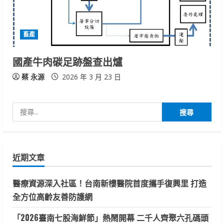
畜產
國產牛肉碳足跡盤查出爐
蔡 永源
2026 年 3 月 23 日
搜
尋
關
鍵
近期文章
字:
醫療資源深入社區！台南新樓醫院首度攜手復興里 打造
全方位高齡友善防護網
「2026臺南七股海鮮節」熱鬧開幕 二千人齊聚六孔碼頭