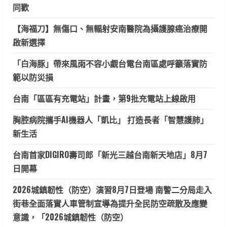
同歡
【海福刀】無傷口、無輻射安南醫院為攝護腺癌治療開
啟新選擇
「白海豚」帶來風雨不容小覷台電台南區處呼籲落實防
範以防災損
台南「區區有充電站」計畫，第9批充電站上線啟用
胸腔病院攜手AI機器人「凱比」 打造長者「智慧護肺」
新生活
台南首家DIGIRO壽司郎「新光三越台南新天地店」8月7
日開幕
2026城鎮韌性（防空）演習8月7日登場 南警二分局走入
街巷全面落實人車管制宣導為提升全民防空疏散及應變
意識，「2026城鎮韌性（防空）