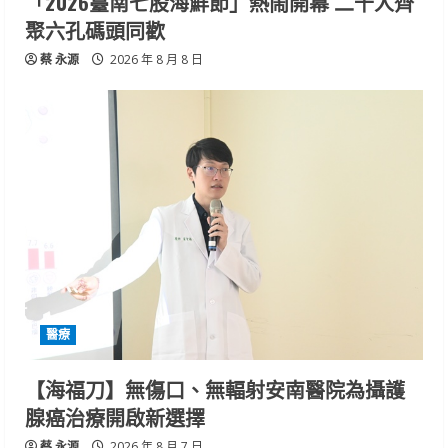
「2026臺南七股海鮮節」熱鬧開幕 二千人齊
聚六孔碼頭同歡
蔡 永源
2026 年 8 月 8 日
醫療
【海福刀】無傷口、無輻射安南醫院為攝護
腺癌治療開啟新選擇
蔡 永源
2026 年 8 月 7 日