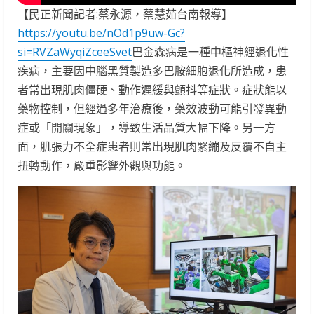
【民正新聞記者:蔡永源，蔡慧茹台南報導】
https://youtu.be/nOd1p9uw-Gc?
si=RVZaWyqiZceeSvet
巴金森病是一種中樞神經退化性
疾病，主要因中腦黑質製造多巴胺細胞退化所造成，患
者常出現肌肉僵硬、動作遲緩與顫抖等症狀。症狀能以
藥物控制，但經過多年治療後，藥效波動可能引發異動
症或「開關現象」，導致生活品質大幅下降。另一方
面，肌張力不全症患者則常出現肌肉緊繃及反覆不自主
扭轉動作，嚴重影響外觀與功能。