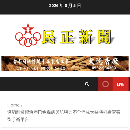
Skip
2026 年 8 月 5 日
to
content
LIVE
Home
深腦刺激術治療巴金森病與肌張力不全症成大醫院打造智慧
型手術平台