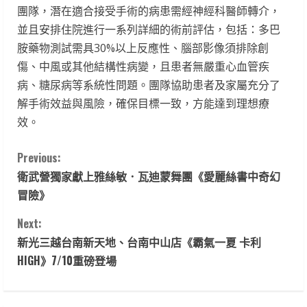
團隊，潛在適合接受手術的病患需經神經科醫師轉介，
並且安排住院進行一系列詳細的術前評估，包括：多巴
胺藥物測試需具30%以上反應性、腦部影像須排除創
傷、中風或其他結構性病變，且患者無嚴重心血管疾
病、糖尿病等系統性問題。團隊協助患者及家屬充分了
解手術效益與風險，確保目標一致，方能達到理想療
效。
C
Previous:
衛武營獨家獻上雅絲敏．瓦迪蒙舞團《愛麗絲書中奇幻
o
冒險》
n
Next:
t
新光三越台南新天地、台南中山店《霸氣一夏 卡利
HIGH》7/10重磅登場
i
n