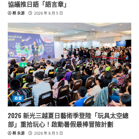
協議推日語「語言章」
蔡 永源
2026 年 8 月 5 日
商業
2026 新光三越夏日藝術季登陸「玩具太空總
部」重拾玩心！啟動暑假最棒冒險計劃
蔡 永源
2026 年 8 月 5 日