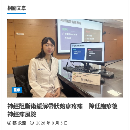
相關文章
u
e
R
e
a
d
i
醫療
n
神經阻斷術緩解帶狀皰疹疼痛 降低皰疹後
g
神經痛風險
蔡 永源
2026 年 8 月 5 日