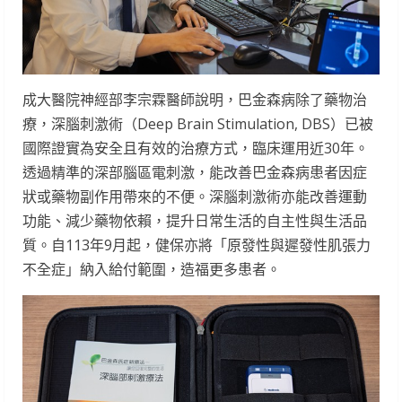
成大醫院神經部李宗霖醫師說明，巴金森病除了藥物治
療，深腦刺激術（Deep Brain Stimulation, DBS）已被
國際證實為安全且有效的治療方式，臨床運用近30年。
透過精準的深部腦區電刺激，能改善巴金森病患者因症
狀或藥物副作用帶來的不便。深腦刺激術亦能改善運動
功能、減少藥物依賴，提升日常生活的自主性與生活品
質。自113年9月起，健保亦將「原發性與遲發性肌張力
不全症」納入給付範圍，造福更多患者。