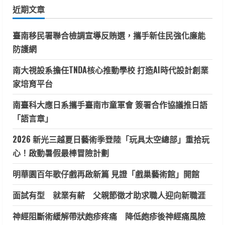
鍵
近期文章
字:
臺南移民署聯合檢調宣導反賄選，攜手新住民強化廉能
防護網
南大視設系擔任TNDA核心推動學校 打造AI時代設計創業
家培育平台
南臺科大應日系攜手臺南市童軍會 簽署合作協議推日語
「語言章」
2026 新光三越夏日藝術季登陸「玩具太空總部」重拾玩
心！啟動暑假最棒冒險計劃
明華園百年歌仔戲再啟新篇 見證「戲巢藝術館」開館
面試有型 就業有薪 父親節徵才助求職人迎向新職涯
神經阻斷術緩解帶狀皰疹疼痛 降低皰疹後神經痛風險