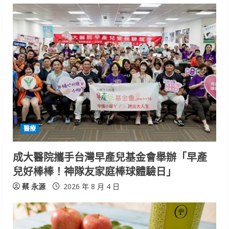
醫療
成大醫院攜手台灣早產兒基金會舉辦「早產
兒好棒棒！神隊友家庭棒球體驗日」
蔡 永源
2026 年 8 月 4 日