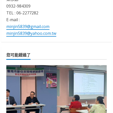
0932-984309
TEL : 06-2277282
E-mail :
minjin5839@gmail.com
minjin5839@yahoo.com.tw
您可能錯過了