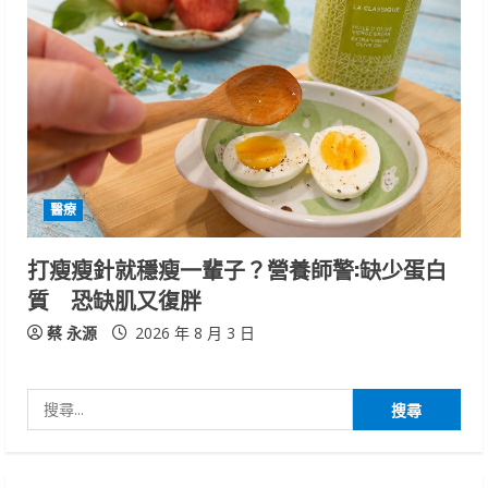
醫療
打瘦瘦針就穩瘦一輩子？營養師警:缺少蛋白
質 恐缺肌又復胖
蔡 永源
2026 年 8 月 3 日
搜
尋
關