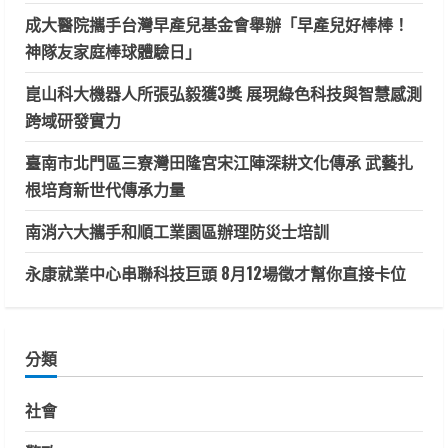
成大醫院攜手台灣早產兒基金會舉辦「早產兒好棒棒！
神隊友家庭棒球體驗日」
崑山科大機器人所張弘毅獲3獎 展現綠色科技與智慧感測
跨域研發實力
臺南市北門區三寮灣田隆宮宋江陣深耕文化傳承 武藝扎
根培育新世代傳承力量
南消六大攜手和順工業園區辦理防災士培訓
永康就業中心串聯科技巨頭 8月12場徵才幫你直接卡位
分類
社會