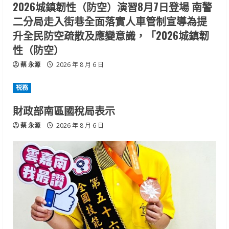
2026城鎮韌性（防空）演習8月7日登場 南警
二分局走入街巷全面落實人車管制宣導為提
升全民防空疏散及應變意識，「2026城鎮韌
性（防空）
蔡 永源
2026 年 8 月 6 日
祱務
財政部南區國稅局表示
蔡 永源
2026 年 8 月 6 日