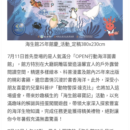
海生館25年館慶_活動_定稿380x230cm
7月11日首先登場的是人氣滿分「OPEN行動海洋圖書
館」，館方特別在大廳銅雕區營造溫馨宜人的戶外露營
閱讀空間，精選多樣繪本、科普漫畫及館內25年來出版
的精彩書籍，邀您盡情沉浸於書香海洋。此外，深受小
朋友喜愛的兒童科普IP「動物警探·達克比」也將加入這
場盛會，帶來妙趣橫生的「海生館尋寶記」活動，以充
滿趣味的解謎與扭蛋闖關遊戲，帶領大家深入探索豐富
的海洋生物知識，完成任務更能獲得精美禮物，絕對讓
你今年暑假充滿無盡驚喜！