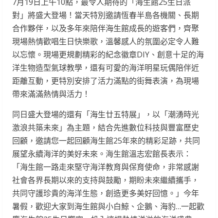
7月19日上午10點，最令人期待的「海生館25生日派
對」將盛大登場！當天特別邀請恆春半島各機關、長期
合作夥伴，以及多年來陪伴海生館成長的遊客們，齊聚
現場熱情歡唱生日快樂歌，溫馨感人的氛圍必定令人難
以忘懷。現場更規劃精彩的紀念徽章DIY、創意十足的海
洋生物造型氣球教學，還有可愛的海洋明星玩偶陪伴近
距離互動，更特別安排了活力滿點的街舞表演，為現場
帶來滿滿熱情與活力！
同日盛大登場的還有「海生廿五特展」，以「潮湧時光
激浪共築未來」為主題，結合先進數位科技與豐富歷史
回顧，邀請您一起回顧海生館25年來的精彩足跡，共同
展望永續海洋的美好未來。海生館溫志宏館長表示：
「海生館一路走來堅守海洋教育與保育使命，非常感謝
社會各界長期以來的支持與鼓勵，期盼未來繼續攜手，
共同守護珍貴的海洋生態，創造更多美好回憶。」今年
暑假，歡迎大家到海生館與小白鯨、企鵝、海豹…一起歡