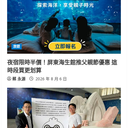
R
e
a
d
i
旅遊
n
夜宿限時半價！屏東海生館推父親節優惠 這
時段買更划算
g
蔡 永源
2026 年 8 月 6 日