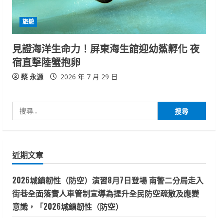
旅遊
見證海洋生命力！屏東海生館迎幼鯊孵化 夜
宿直擊陸蟹抱卵
蔡 永源
2026 年 7 月 29 日
搜
尋
關
鍵
近期文章
字:
2026城鎮韌性（防空）演習8月7日登場 南警二分局走入
街巷全面落實人車管制宣導為提升全民防空疏散及應變
意識，「2026城鎮韌性（防空）