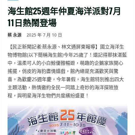
海生館25週年仲夏海洋派對7月
11日熱鬧登場
蔡 永源
2025 年 7 月 10 日
【民正新聞記者:蔡永源、林文通屏東報導】國立海洋生
物博物館(以下簡稱海生館)今年25歲了！還記得那抹湛藍
中，溫柔可人的小白鯨優雅暢遊，萌趣的企鵝家族開心
搖擺，俏皮的海豹盡情嬉戲，館內總是充滿歡笑與驚
喜。為歡慶25週年慶，今年暑假，海生館特別推出四大
主題活動，熱情邀約全民一同踏上奇妙的海洋探險旅
程，與明星海洋生物們共度繽紛盛夏！