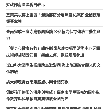
財政部南區國稅局表示
放棄美妝穿上重裝！勞動部南分署16歲女銲將 全國技能
競賽奪牌
臺南完成三座寺廟彩繪修護 公私協力保存傳統工藝生命
力
「與身心健康有約」講座88節永康東橋里活動中心牙體
技術師胡明芳演講「無齒之痛」歡迎踴躍參加
崑山科大國際生搭船跳島遊澎湖 海上旅運融合觀光與文
化體驗
挑大師現身台南榮服處小榮眷相見歡
偏鄉孩子無限的潛能與希望！臺南市學甲區宅港國小生
命教育與科學教育雙雙綻放全國光芒
南臺科大產設系學生赴澳實習 用精湛手藝修復精品 跨越