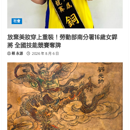
社會
放棄美妝穿上重裝！勞動部南分署16歲女銲
將 全國技能競賽奪牌
蔡 永源
2026 年 8 月 6 日