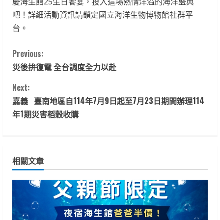
慶海生館25生日饗宴，投入這場熱情洋溢的海洋盛典
吧！詳細活動資訊請鎖定國立海洋生物博物館社群平
台。
C
Previous:
災後拚復電 全台調度全力以赴
o
Next:
n
嘉義 臺南地區自114年7月9日起至7月23日期間辦理114
t
年1期災害稻穀收購
i
n
相關文章
u
e