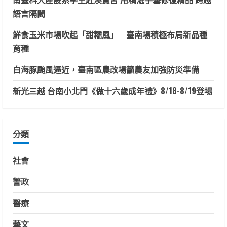
語言隔閡
鮮食玉米市場吹起「甜糯風」 臺南場積極布局新品種
育種
白海豚颱風逼近，臺南區農改場籲農友加強防災準備
新光三越 台南小北門《做十六歲成年禮》8/18-8/19登場
分類
社會
警政
醫療
藝文