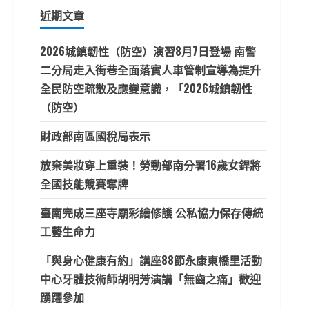
鍵
近期文章
字:
2026城鎮韌性（防空）演習8月7日登場 南警
二分局走入街巷全面落實人車管制宣導為提升
全民防空疏散及應變意識，「2026城鎮韌性
（防空）
財政部南區國稅局表示
放棄美妝穿上重裝！勞動部南分署16歲女銲將
全國技能競賽奪牌
臺南完成三座寺廟彩繪修護 公私協力保存傳統
工藝生命力
「與身心健康有約」講座88節永康東橋里活動
中心牙體技術師胡明芳演講「無齒之痛」歡迎
踴躍參加