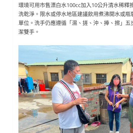
環境可用市售漂白水100cc加入10公升清水
洗乾淨。限水或停水地區建議飲用煮沸開水或瓶
單位。洗手仍應遵循「濕、搓、沖、捧、擦」五步
潔雙手。