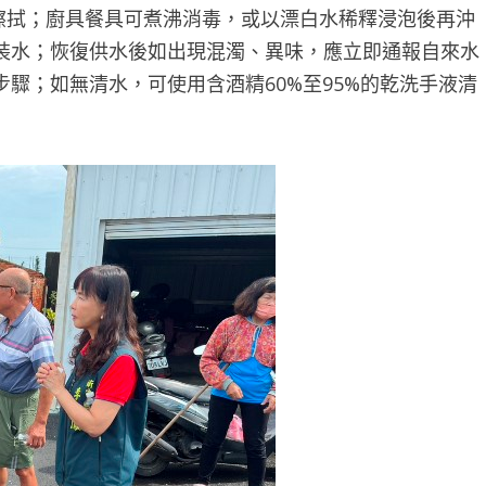
稀釋擦拭；廚具餐具可煮沸消毒，或以漂白水稀釋浸泡後再沖
裝水；恢復供水後如出現混濁、異味，應立即通報自來水
驟；如無清水，可使用含酒精60%至95%的乾洗手液清