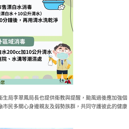
衛生局李翠鳳局長也提供衛教與提醒，颱風過後應加強個
籲市民多關心身邊親友及弱勢族群，共同守護彼此的健康