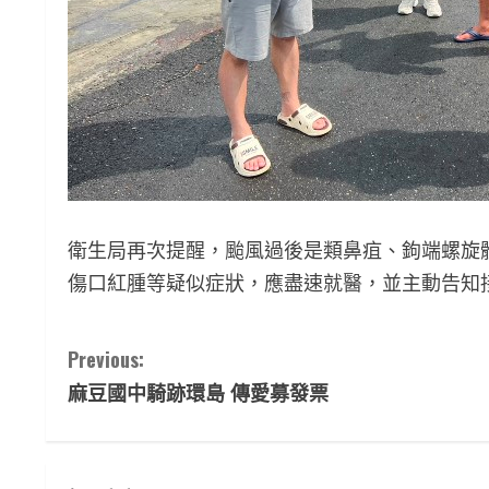
衛生局再次提醒，颱風過後是類鼻疽、鉤端螺旋
傷口紅腫等疑似症狀，應盡速就醫，並主動告知
C
Previous:
麻豆國中騎跡環島 傳愛募發票
o
n