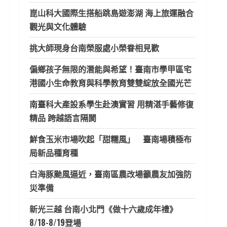
崑山科大國際生搭船跳島遊澎湖 海上旅運融合
觀光與文化體驗
挑大師現身台南榮服處小榮眷相見歡
偏鄉孩子無限的潛能與希望！臺南市學甲區宅
港國小生命教育與科學教育雙雙綻放全國光芒
南臺科大產設系學生赴澳實習 用精湛手藝修復
精品 跨越語言隔閡
鮮食玉米市場吹起「甜糯風」 臺南場積極布
局新品種育種
白海豚颱風逼近，臺南區農改場籲農友加強防
災準備
新光三越 台南小北門《做十六歲成年禮》
8/18-8/19登場