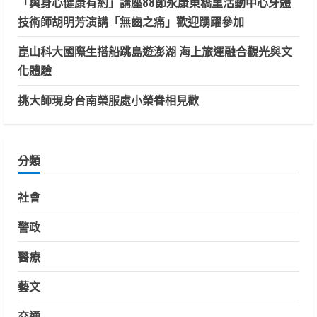
「與身心健康有約」講座88節永康東橋里活動中心牙體
技術師胡明芳演講「無齒之痛」歡迎踴躍參加
崑山科大國際生搭船跳島遊澎湖 海上旅運融合觀光與文
化體驗
挑大師現身台南榮服處小榮眷相見歡
分類
社會
警政
醫療
藝文
交通