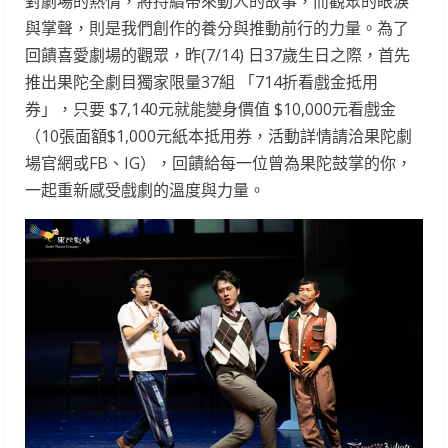
對劇場的熱情，將持續帶來動人的故事，而觀眾的眼淚
與掌聲，則是我們創作的養分與推動前行的力量。為了
回饋喜愛劇場的觀眾，昨(7/14) 日37歲生日之際，首先
推出果陀全劇目獨家限量37組 「714折看戲金抵用
券」，只要 $7,140元就能變身價值 $10,000元看戲金
（10張面額$1,000元紙本抵用券，活動詳情請洽果陀劇
場官網或FB、IG），回饋給每一位曾為果陀鼓掌的你，
一起重新感受戲劇的溫度與力量。