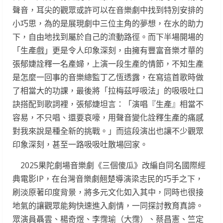
聲音，耳尖的觀眾或許可以在音樂劇中找到特別安排的
小巧思，為的是展現劇中三位主角的夢想，在水的助力
下，自由地找到屬於自己的流動路徑。而下半場開場的
「生產戲」更是令人印象深刻，由擁有豐富音樂才華的
張郁婕詮釋一名產婦，上演一段生產的情節，不知生產
是怎麼一回事的音樂總監丁乙恆透露，在寫這首歌時做
了相當大的功課，最後將「拉梅茲呼吸法」的吸吸吐口
訣搭配到歌詞裡，張郁婕坦言：「演唱『生產』相當不
容易，不只唱、還要哀嚎，用聲音變化詮釋生產的痛感
對我來說是種全新的挑戰。」而這段演出也讓不少觀眾
印象深刻，甚至一路吸吸吐散場回家。
2025果陀劇場音樂劇《三個傻瓜》改編自同名國際經
典電影IP，在台灣音樂劇翹楚導演梁志民的巧手之下，
刷淡原著印度背景，將多元文化如入其中，同時也很接
地氣的讓觀眾能夠快速進入劇情，一同探討教育真諦。
眾演員聶雲、楊奇煜、李霈瑜（大霈）、蔡昌憲、竺定