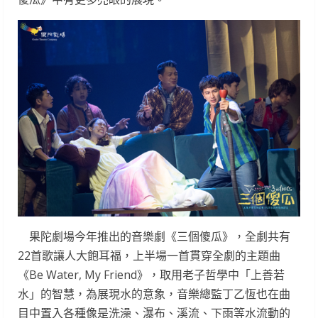
果陀劇場今年推出的音樂劇《三個傻瓜》，全劇共有
22首歌讓人大飽耳福，上半場一首貫穿全劇的主題曲
《Be Water, My Friend》，取用老子哲學中「上善若
水」的智慧，為展現水的意象，音樂總監丁乙恆也在曲
目中置入各種像是洗澡、瀑布、溪流、下雨等水流動的