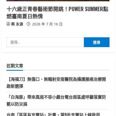
十六歲正青春藝術節開跳！POWER SUMMER點
燃臺南夏日熱情
蔡 永源
2026 年 7 月 16 日
搜
尋
關
鍵
近期文章
字:
【海福刀】無傷口、無輻射安南醫院為攝護腺癌治療開
啟新選擇
「白海豚」帶來風雨不容小覷台電台南區處呼籲落實防
範以防災損
台南「區區有充電站」計畫，第9批充電站上線啟用