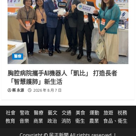
醫療
胸腔病院攜手AI機器人「凱比」 打造長者
「智慧護肺」新生活
蔡 永源
2026 年 8 月 7 日
社會
警政
醫療
藝文
交通
美食
運動
旅遊
祱務
教育
音樂
商業
政治
消防
衛生
農業
食品、衛生
Copyright © 民正新聞 All rights reserved.
|