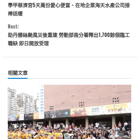
學甲慈濟宮5天萬份愛心便當、在地企業海天水產公司接
o
棒送暖
n
Next:
t
助丹娜絲颱風災後重建 勞動部南分署釋出1,700餘個臨工
職缺 即日開放受理
i
n
相關文章
u
e
R
e
a