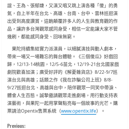
誼、王為、張郁婕，又演又唱又跳上演各種「傻」的勇
氣，自上半年在台北、高雄、台南、台中、雲林巡迴演
出受到高度讚賞，這齣顛覆許多人的人生與教育觀的作
品，讓許多台灣觀眾感同身受，相信一定能讓大家不管
幾刷，都能感同身受、回味無窮。
果陀持續集結實力派演員，以細膩演技與動人劇本，
帶來一場又一場難忘的舞台體驗。《三個傻瓜》好戲回
歸，12/13-14桃園，12/5-6苗北，12/19-21台北國家戲
劇院歡喜加演；廣受好評的《解憂雜貨店》8/22-9/7巡
演台北與高雄；話題之作《我在詐騙公司上班》8/8-
9/27巡迴台北、高雄與台中，陪伴觀眾一同笑中帶淚、
體會人生百態。誠摯邀請觀眾走進劇場，用行動支持表
演藝術，與果陀一起用掌聲點亮每一個故事的光芒。購
票請洽Opentix售票系統（
www.opentix.life
）。
C
Previous: