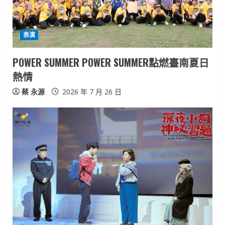
d
i
表演
n
POWER SUMMER POWER SUMMER點燃臺南夏日
g
熱情
蔡 永源
2026 年 7 月 26 日