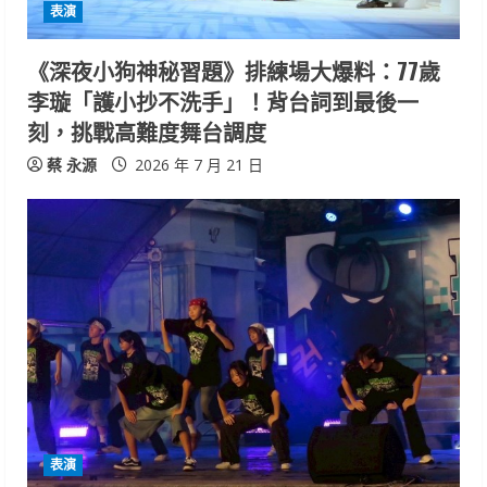
表演
《深夜小狗神秘習題》排練場大爆料：77歲
李璇「護小抄不洗手」！背台詞到最後一
刻，挑戰高難度舞台調度
蔡 永源
2026 年 7 月 21 日
表演