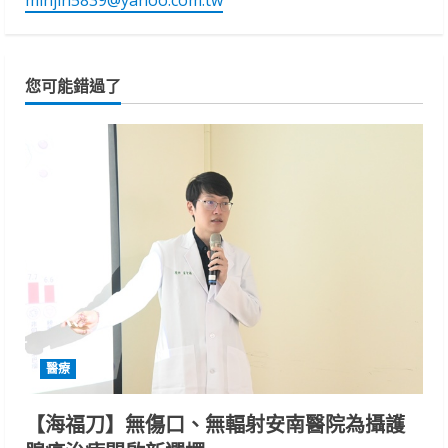
您可能錯過了
醫療
【海福刀】無傷口、無輻射安南醫院為攝護