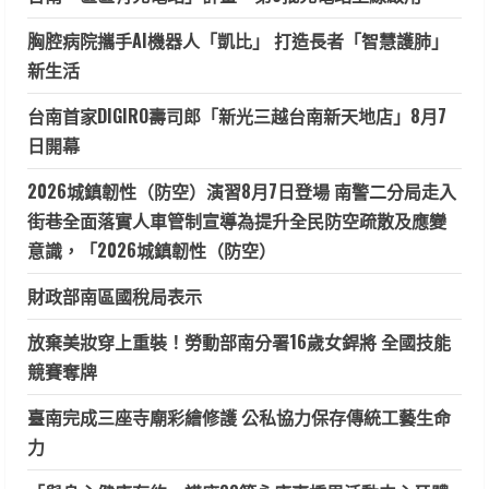
胸腔病院攜手AI機器人「凱比」 打造長者「智慧護肺」
新生活
台南首家DIGIRO壽司郎「新光三越台南新天地店」8月7
日開幕
2026城鎮韌性（防空）演習8月7日登場 南警二分局走入
街巷全面落實人車管制宣導為提升全民防空疏散及應變
意識，「2026城鎮韌性（防空）
財政部南區國稅局表示
放棄美妝穿上重裝！勞動部南分署16歲女銲將 全國技能
競賽奪牌
臺南完成三座寺廟彩繪修護 公私協力保存傳統工藝生命
力