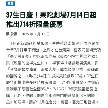
表演
37生日慶！果陀劇場7月14日起
推出714折限量優惠
蔡 永源
2025 年 7 月 15 日
【民正新聞記者:蔡永源，蔡慧茹台南報導】 果陀劇場
今年7月好事不間斷，上周才在台灣第一個表演藝術獎項
「臺北戲劇獎」中以兩部作品《最後14堂星期二的課》
與《親愛的彼得先生》，一舉奪得「戲劇類男演員」與
「音樂劇類女演員」兩項大獎，成為頒獎典禮上最耀眼
的團隊之一。昨日(14日)則迎來果陀劇場37歲，37生日
慶特別推出許多限時獨家優惠──714折看戲金、主辦節
目購票不限張數全面85折、7/15-7/17每天限量福袋搶
購，此外，也同步開賣今年最熱門的音樂劇《三個傻
瓜》加演場，將於12月在台北、桃園、苗北三地登場。