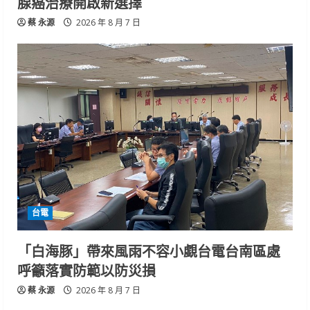
腺癌治療開啟新選擇
蔡 永源
2026 年 8 月 7 日
台電
「白海豚」帶來風雨不容小覷台電台南區處
呼籲落實防範以防災損
蔡 永源
2026 年 8 月 7 日