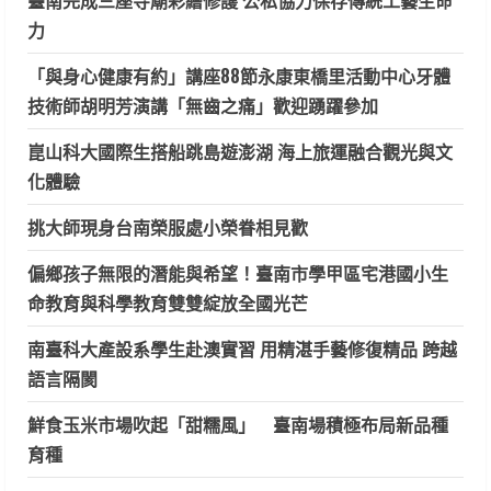
臺南完成三座寺廟彩繪修護 公私協力保存傳統工藝生命
力
「與身心健康有約」講座88節永康東橋里活動中心牙體
技術師胡明芳演講「無齒之痛」歡迎踴躍參加
崑山科大國際生搭船跳島遊澎湖 海上旅運融合觀光與文
化體驗
挑大師現身台南榮服處小榮眷相見歡
偏鄉孩子無限的潛能與希望！臺南市學甲區宅港國小生
命教育與科學教育雙雙綻放全國光芒
南臺科大產設系學生赴澳實習 用精湛手藝修復精品 跨越
語言隔閡
鮮食玉米市場吹起「甜糯風」 臺南場積極布局新品種
育種