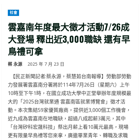
社會
雲嘉南年度最大徵才活動7/26成
大登場 釋出近3,000職缺 還有早
鳥禮可拿
蔡 永源
2025 年 7 月 23 日
【民正新聞記者:蔡永源，蔡慧茹台南報導】勞動部勞動
力發展署雲嘉南分署將於114年7月26日（星期六）上午
10時至下午1時，在國立成功大學中正堂舉辦年度規模最
大的「2025台灣就業通 雲嘉南區就業博覽會」徵才活
動。本次集結59家優質廠商，提供近3,000個工作機會，
近九成為雲嘉南在地職缺，超過八成起薪3萬元，其中
「台灣矽科宏晟科技」祭出月薪上看10萬元最高，現場
更有限量早鳥禮等您來拿，廣邀畢業青年、轉職及求職