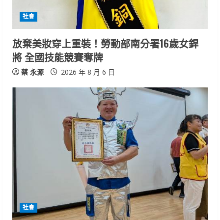
i
社會
n
放棄美妝穿上重裝！勞動部南分署16歲女銲
g
將 全國技能競賽奪牌
蔡 永源
2026 年 8 月 6 日
社會