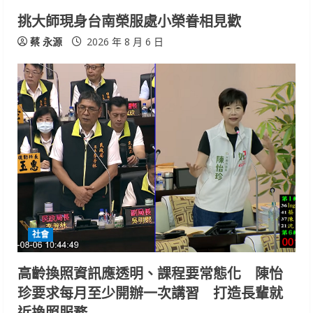
挑大師現身台南榮服處小榮眷相見歡
蔡 永源
2026 年 8 月 6 日
社會
高齡換照資訊應透明、課程要常態化 陳怡
珍要求每月至少開辦一次講習 打造長輩就
近換照服務