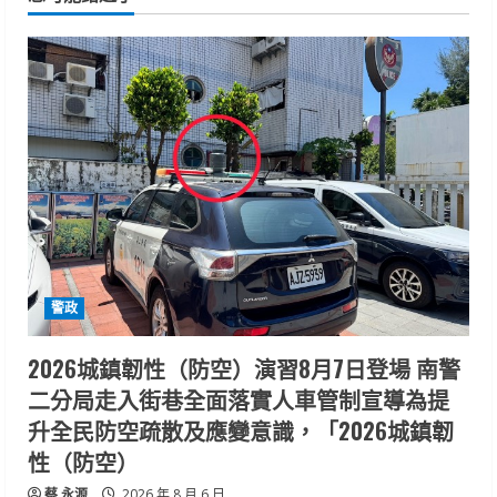
警政
2026城鎮韌性（防空）演習8月7日登場 南警
二分局走入街巷全面落實人車管制宣導為提
升全民防空疏散及應變意識，「2026城鎮韌
性（防空）
蔡 永源
2026 年 8 月 6 日