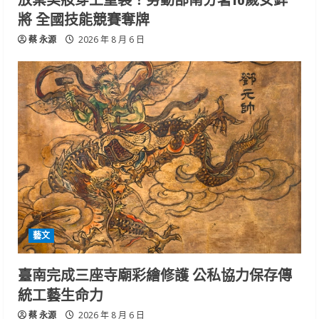
將 全國技能競賽奪牌
蔡 永源
2026 年 8 月 6 日
藝文
臺南完成三座寺廟彩繪修護 公私協力保存傳
統工藝生命力
蔡 永源
2026 年 8 月 6 日