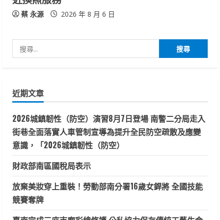
蔡 永源
2026 年 8 月 6 日
搜
尋
關
鍵
近期文章
字:
2026城鎮韌性（防空）演習8月7日登場 南警二分局走入
街巷全面落實人車管制宣導為提升全民防空疏散及應變
意識，「2026城鎮韌性（防空）
財政部南區國稅局表示
放棄美妝穿上重裝！勞動部南分署16歲女銲將 全國技能
競賽奪牌