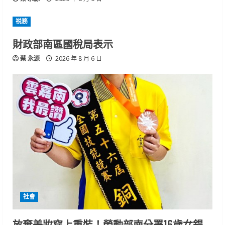
祱務
財政部南區國稅局表示
蔡 永源
2026 年 8 月 6 日
社會
放棄美妝穿上重裝！勞動部南分署16歲女銲